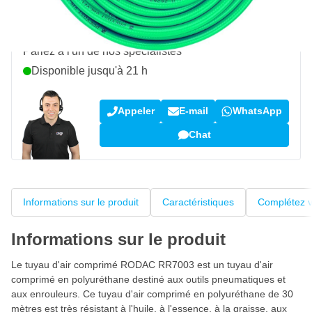
Une question sur ce produit ?
Parlez à l'un de nos spécialistes
Disponible jusqu'à 21 h
Appeler
E-mail
WhatsApp
Chat
Informations sur le produit
Caractéristiques
Complétez v
Informations sur le produit
Le tuyau d'air comprimé RODAC RR7003 est un tuyau d'air
comprimé en polyuréthane destiné aux outils pneumatiques et
aux enrouleurs. Ce tuyau d'air comprimé en polyuréthane de 30
mètres est très résistant à l'huile, à l'essence, à la graisse, aux