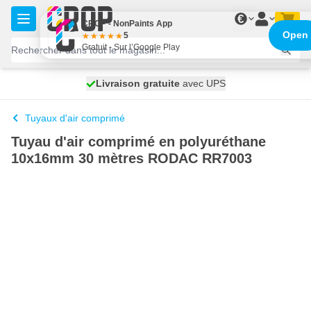
Aller au contenu
€
CROP - NonPaints App
Open
5
Gratuit - Sur l’Google Play
100 jours
Livraison gratuite
expédié aujourd'hui
avec UPS
Tuyaux d'air comprimé
Tuyau d'air comprimé en polyuréthane
10x16mm 30 mètres RODAC RR7003