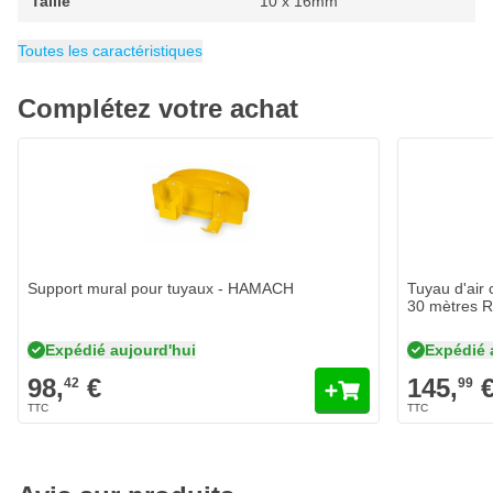
Taille
10 x 16mm
Pression d'éclatement
Diamètre intérieur
Longueur du tuyau
Catégorie
Tuyaux d'air comprimé
10 mm
30 mètres
60 bar
Toutes les caractéristiques
Complétez votre achat
Support mural pour tuyaux - HAMACH
Tuyau d'air
30 mètres
Expédié aujourd'hui
Expédié 
98,
€
145,
42
99