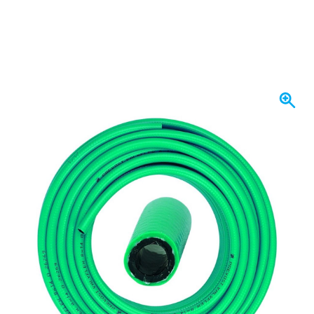
Expédié aujourd'hui
222,
€
68
TTC
Quantité
Ajouter au panier
Commandez avant 23h59,
expédié aujourd'hui
Livraison gratuite
avec UPS
100 jours
retours & échanges
Avis des clients:
4,38/5
(5 163 critiques)