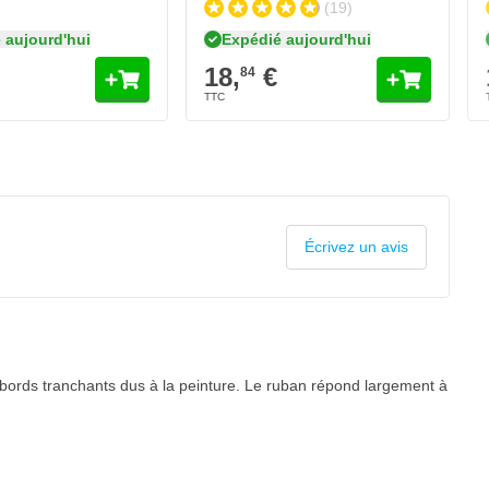
(19)
 aujourd'hui
Expédié aujourd'hui
18,
€
84
Écrivez un avis
ords tranchants dus à la peinture. Le ruban répond largement à