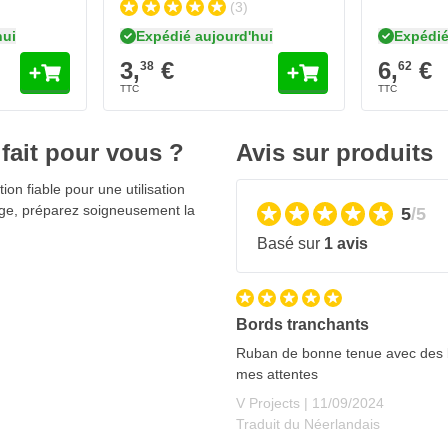
(3)
rs :
hui
Expédié aujourd'hui
Expédié
3,
€
6,
€
38
62
fait pour vous ?
Avis sur produits
OP 24mm
n fiable pour une utilisation
sage, préparez soigneusement la
5
/5
Basé sur
1 avis
Bords tranchants
température comprise entre 15 et
Ruban de bonne tenue avec des b
mes attentes
11 septembre 2024
V Projects |
11/09/2024
Traduit du Néerlandais