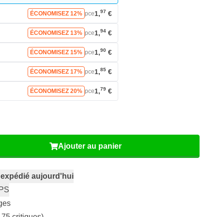
97
1,
€
ÉCONOMISEZ 12%
pce
94
1,
€
ÉCONOMISEZ 13%
pce
90
1,
€
ÉCONOMISEZ 15%
pce
85
1,
€
ÉCONOMISEZ 17%
pce
79
1,
€
ÉCONOMISEZ 20%
pce
Ajouter au panier
,
expédié aujourd'hui
PS
ges
175 critiques)