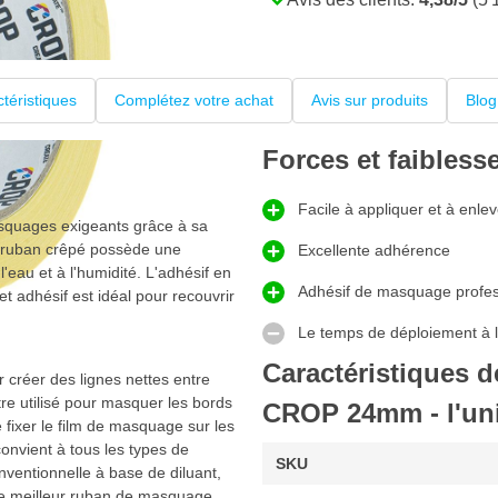
téristiques
Complétez votre achat
Avis sur produits
Blog
Forces et faibless
Facile à appliquer et à enlev
asquages exigeants grâce à sa
Le ruban crêpé possède une
Excellente adhérence
'eau et à l'humidité. L'adhésif en
Adhésif de masquage profes
t adhésif est idéal pour recouvrir
Le temps de déploiement à l'
Caractéristiques 
r créer des lignes nettes entre
tre utilisé pour masquer les bords
CROP 24mm - l'un
 fixer le film de masquage sur les
onvient à tous les types de
SKU
nventionnelle à base de diluant,
le meilleur ruban de masquage