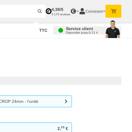
4,38/5
€
Connexion
5 175 reviews
Service client
TTC
Disponible jusqu'à 21 h
CROP 24mm - l'unité
23
2,
€