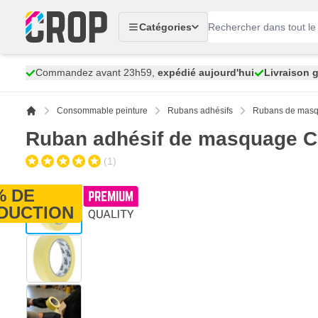
Aller au contenu
Catégories
Commandez avant 23h59,
expédié aujourd'hui
Livraison g
Consommable peinture
Rubans adhésifs
Rubans de mas
Ruban adhésif de masquage C
(1)
% DE
View larger image
DUCTION
View larger image
View larger image