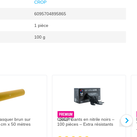
CROP
6095704895865
1 pièce
100 g
uage
m
CROP Gants en nitrile noirs – 100 pièces –
18,
€
84
Expédié aujourd'hui
Quantité
Exécution
Ajouter au panie
asquer brun sur
CROP Gants en nitrile noirs –
 cm x 50 mètres
100 pièces – Extra résistants