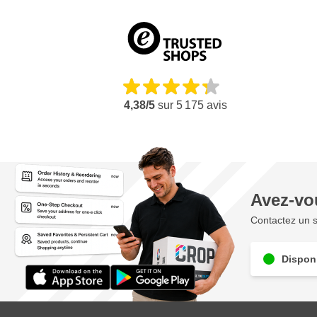
4,38/5
sur
5 175
avis
Avez-vo
Contactez un s
Disponi