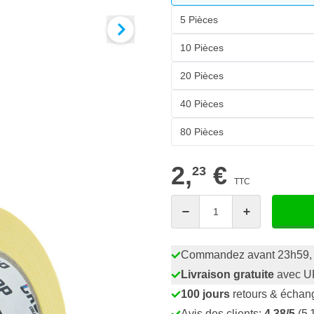
5 Pièces
10 Pièces
20 Pièces
40 Pièces
80 Pièces
2,
€
23
TTC
Quantité
Commandez avant 23h59
Livraison gratuite
avec U
100 jours
retours & échan
Avis des clients:
4,38/5
(5 