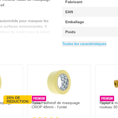
Fabricant
sif.
EAN
n automobile pour masquer les
Emballage
es surfaces environnantes. Il
nture de couler sous le ruban.
Poids
ant les réparations. MSK est connu
Longeur
Tape Type
Nombre de microns
Épaisseur
Largeur
Catégorie
24 mm
50 mètre
Rubans adhésifs
0.12 mm
Ruban de masq
120 µ
colle après son retrait. Ce ruban
Toutes les caractéristiques
res et les professionnels de la
20% DE
RÉDUCTION
asquage
Ruban adhésif de masquage
Papier à m
CROP 48mm - l'unité
rouleau 30