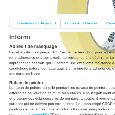
Informations sur le produit
Forces et faiblesses
Carac
Informations sur le produit
Adhésif de masquage
Le ruban de masquage
CROP est le meilleur choix pour les m
forte adhérence et à son excellente résistance à la déchirure. 
imprégnation spéciale qui lui confère une excellente résistance à l
caoutchouc naturel de haute qualité offre une forte adhérence. Ce
des surfaces lisses.
Ruban de peintre
Le ruban de peintre est utile pendant les travaux de peinture pou
différentes couleurs de peinture ou surfaces. Il peut également ê
et protéger des éclaboussures de peinture. En outre, il permet de
surfaces qui ne doivent pas être peintes. Le ruban crêpé CROP c
peintures et de laques. Que vous travailliez avec une peinture co
une
peinture automobile
2K ou une peinture à base d'eau, c'est 