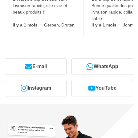
Livraison rapide, site clair et
Bonne qualité des produ
beaux produits !
livraison rapide, collabo
fiable.
Il y a 1 mois
·
Gerben, Druten
Il y a 1 mois
·
Johny, 
E-mail
WhatsApp
Instagram
YouTube