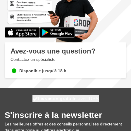
Avez-vous une question?
Contactez un spécialiste
Disponible jusqu'à 18 h
100 jours
Livraison gratuite
expédié aujourd'hui
avec UPS
S'inscrire à la newsletter
Les meilleures offres et des conseils personnalisés directement
dans votre boîte aux lettres électronique.