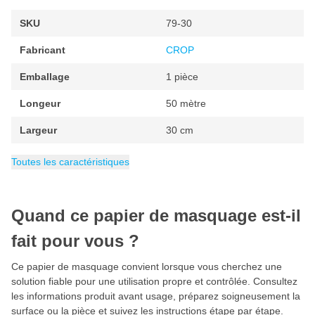
surface masquée reste propre.
SKU
79-30
Caractéristiques
Fabricant
CROP
50 grammes/m²
Emballage
1 pièce
Largeur: 30 cm
Longeur
50 mètre
Longueur: 50 mètres
Largeur
Biodégradable
30 cm
Papier recyclé à 100%
EAN
Catégorie
6095700001017
Papier de masquage
Toutes les caractéristiques
Respectueux de l'environnement
Aussi disponible dans autres largeurs
Le papier de masquage brun est également disponible en 2
Quand ce papier de masquage est-il
autres largeurs. Tous les rouleaux ont une longueur de 50
fait pour vous ?
mètres. Les autres largeurs disponibles:
Ce papier de masquage convient lorsque vous cherchez une
15cm
solution fiable pour une utilisation propre et contrôlée. Consultez
45cm
les informations produit avant usage, préparez soigneusement la
surface ou la pièce et suivez les instructions étape par étape.