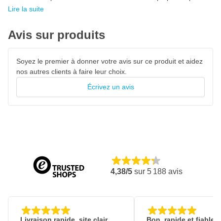
Distributeur pour le papier de masquage
Lire la suite
Voulez-vous dérouler et distribuer le papier de masquage
facilement? Nous recommandons alors d'utiliser un distributeur
de papier de masquage. Ce dispositif est apte au déroulement
Avis sur produits
facile et contrôlé du papier de masquage et le couper
parfaitement en ligne droite où vous le voulez.
Soyez le premier à donner votre avis sur ce produit et aidez
nos autres clients à faire leur choix.
Écrivez un avis
4,38/5
sur
5 188
avis
Livraison rapide, site clair
Bon, rapide et fiable