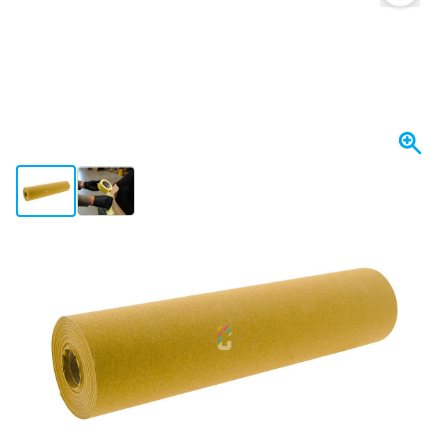
View larger image
View larger image
Expédié aujourd'hui
Choisissez la quantité
62
1 Pièce
6,
€
10
35 Pièces
6,
€
ÉCONOMISEZ 8%
pce
6,
€
62
TTC