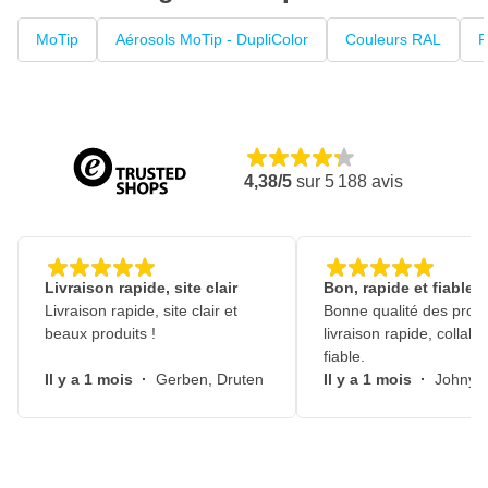
MoTip
Aérosols MoTip - DupliColor
Couleurs RAL
P
4,38/5
sur
5 188
avis
Livraison rapide, site clair
Bon, rapide et fiable
Livraison rapide, site clair et
Bonne qualité des produ
beaux produits !
livraison rapide, collabo
fiable.
Il y a 1 mois
·
Gerben, Druten
Il y a 1 mois
·
Johny, 