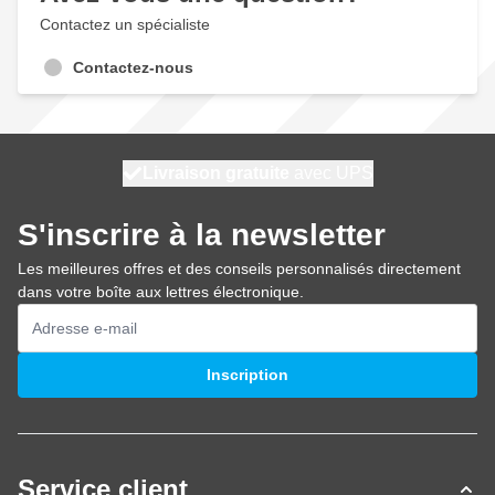
Contactez un spécialiste
Contactez-nous
100 jours
Livraison gratuite
avec UPS
expédié demain
S'inscrire à la newsletter
Les meilleures offres et des conseils personnalisés directement
dans votre boîte aux lettres électronique.
Adresse mail
Inscription
Service client