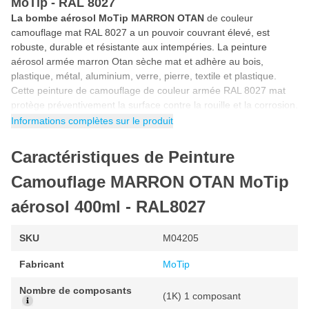
MoTip - RAL 8027
La bombe aérosol MoTip MARRON OTAN
de couleur
camouflage mat RAL 8027 a un pouvoir couvrant élevé, est
robuste, durable et résistante aux intempéries. La peinture
aérosol armée marron Otan sèche mat et adhère au bois,
plastique, métal, aluminium, verre, pierre, textile et plastique.
Cette peinture de camouflage de couleur armée RAL 8027 mat
protège préventivement la surface contre la rouille et la corrosion.
Informations complètes sur le produit
Bombe de peinture marron Otan
Cette
bombe de peinture
militaire marron Otan
permet de
Caractéristiques de Peinture
camoufler une grande variété d'objets, de surfaces et de
substrats. Vous pouvez par exemple pulvériser une voiture, un
Camouflage MARRON OTAN MoTip
scooter, une moto, une arme, une canne à pêche, un vêtement
aérosol 400ml - RAL8027
ou tout autre textile de la couleur marron de l'armée. Cette
peinture de camouflage est similaire à la couleur RAL 8027.
SKU
M04205
Pulvérisation de peinture militaire de camouflage
Vous voulez pulvériser cette peinture militaire pour obtenir un
Fabricant
MoTip
look camouflage? En quelques étapes simples, vous pouvez
camoufler votre propre objet ou une surface en pulvérisant cette
Nombre de composants
(1K) 1 composant
peinture militaire.