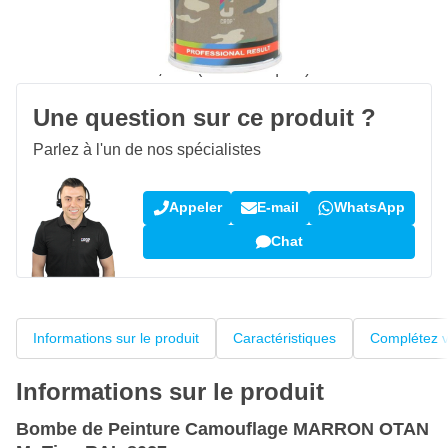
Livraison gratuite
avec UPS
100 jours
retours & échanges
Avis des clients:
4,38/5
(5 188 critiques)
Une question sur ce produit ?
Parlez à l'un de nos spécialistes
Appeler
E-mail
WhatsApp
Chat
Informations sur le produit
Caractéristiques
Complétez v
Informations sur le produit
Bombe de Peinture Camouflage MARRON OTAN