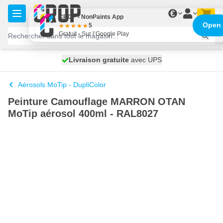
Aller au contenu
€
CROP - NonPaints App
Open
5
Gratuit - Sur l’Google Play
100 jours
Livraison gratuite
avec UPS
expédié demain
Aérosols MoTip - DupliColor
Peinture Camouflage MARRON OTAN
MoTip aérosol 400ml - RAL8027