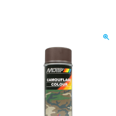
Expédié demain
Variante
Peinture Camouflage MARRON OTAN MoTip aérosol 400ml - RA
11,
€
53
TTC
Quantité
Ajouter au panier
Commandez avant 23h59,
expédié demain