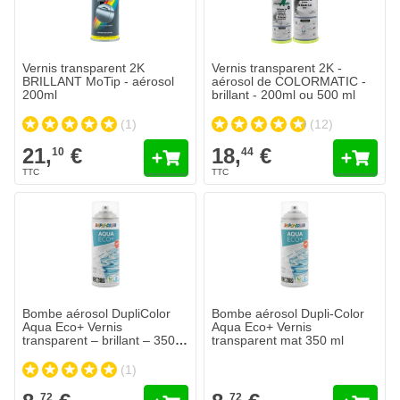
Quantité
Contenu
Ajouter au
Vernis transparent 2K
Vernis transparent 2K -
BRILLANT MoTip - aérosol
aérosol de COLORMATIC -
200ml
brillant - 200ml ou 500 ml
(1)
(12)
21,
€
18,
€
10
44
Bombe aérosol DupliColor
Bombe aérosol Dupli-Color
Aqua Eco+ Vernis
Aqua Eco+ Vernis
transparent – brillant – 350
transparent mat 350 ml
ml
(1)
72
72