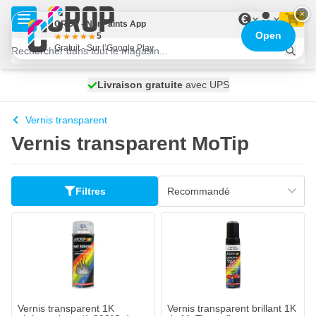
Aller au contenu
×
€
CROP - NonPaints App
Open
5
Gratuit - Sur l’Google Play
100 jours
Livraison gratuite
avec UPS
expédié demain
Vernis transparent
Vernis transparent MoTip
Filtres
Vernis transparent 1K
Vernis transparent brillant 1K