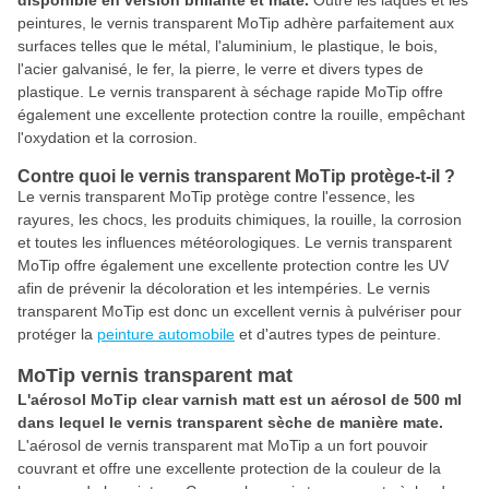
disponible en version brillante et mate.
Outre les laques et les
peintures, le vernis transparent MoTip adhère parfaitement aux
surfaces telles que le métal, l'aluminium, le plastique, le bois,
l'acier galvanisé, le fer, la pierre, le verre et divers types de
plastique. Le vernis transparent à séchage rapide MoTip offre
également une excellente protection contre la rouille, empêchant
l'oxydation et la corrosion.
Contre quoi le vernis transparent MoTip protège-t-il ?
Le vernis transparent MoTip protège contre l'essence, les
rayures, les chocs, les produits chimiques, la rouille, la corrosion
et toutes les influences météorologiques. Le vernis transparent
MoTip offre également une excellente protection contre les UV
afin de prévenir la décoloration et les intempéries. Le vernis
transparent MoTip est donc un excellent vernis à pulvériser pour
protéger la
peinture automobile
et d'autres types de peinture.
MoTip vernis transparent mat
L'aérosol MoTip clear varnish matt est un aérosol de 500 ml
dans lequel le vernis transparent sèche de manière mate.
L'aérosol de vernis transparent mat MoTip a un fort pouvoir
couvrant et offre une excellente protection de la couleur de la