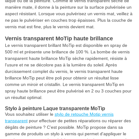
laque ou de la peinture. Comme le vernis transparent sèche de
manière mate, il donne à la peinture sur la surface pulvérisée un
aspect résistant. Lorsque vous pulvérisez un vernis mat, veillez à
ne pas le pulvériser en couches trop épaisses. Plus la couche de
vernis mat est fine, plus le vernis devient mat.
Vernis transparent MoTip haute brillance
Le vernis transparent brillant MoTip est disponible en spray de
500 ml et présente une brillance de 100 %. La bombe de vernis
transparent haute brillance MoTip sèche rapidement, résiste à
l'usure et ne se décolore pas à la lumière du soleil. Après
durcissement complet du vernis, le vernis transparent haute
brillance MoTip peut être poli pour obtenir un résultat lisse
comme un miroir et cristallin. Le vernis transparent MoTip en
spray haute brillance peut être pulvérisé en 2 ou 3 couches pour
un résultat optimal.
Stylo à peinture Laque transparente MoTip
Vous souhaitez utiliser le
stylo de retouche Motip vernis
transparent
pour effectuer de petites réparations ou réparer des
dégâts de peinture ? C'est possible. MoTip propose dans sa
gamme de produits un stylo à vernis qui permet d'appliquer le