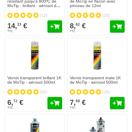
résistant jusqu'à 800ºC de
de MoTip en flacon avec
MoTip - brillant - aérosol de
pinceau de 12ml
400ml
(12)
(20)
14,
€
8,
€
33
62
Vernis transparent brillant 1K
Vernis transparent mate 1K
de MoTip - aérosol 500ml
de MoTip - aérosol 500ml
(55)
(26)
6,
€
7,
€
72
69
Vernis transparent 2K - aérosol
18,
€
44
Expédié demain