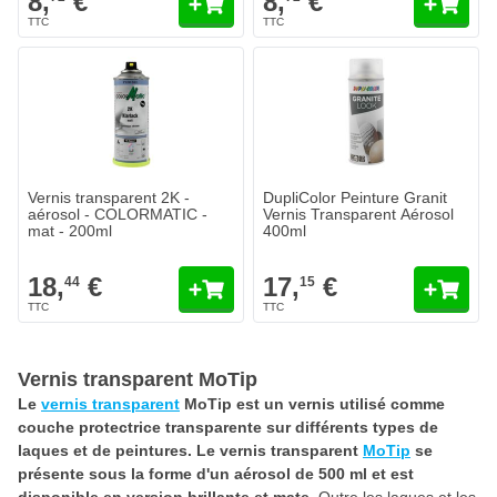
8,
€
8,
€
Vernis transparent 2K -
DupliColor Peinture Granit
aérosol - COLORMATIC -
Vernis Transparent Aérosol
mat - 200ml
400ml
18,
€
17,
€
44
15
Vernis transparent MoTip
Le
vernis transparent
MoTip est un vernis utilisé comme
couche protectrice transparente sur différents types de
laques et de peintures. Le vernis transparent
MoTip
se
présente sous la forme d'un aérosol de 500 ml et est