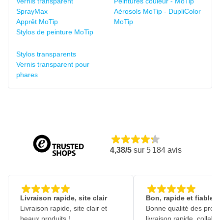
Vernis transparent
Peintures couleur - MoTip
SprayMax
Aérosols MoTip - DupliColor
Apprêt MoTip
MoTip
Stylos de peinture MoTip
Stylos transparents
Vernis transparent pour
phares
4,38/5
sur
5 184
avis
Livraison rapide, site clair
Bon, rapide et fiable
Livraison rapide, site clair et
Bonne qualité des produ
beaux produits !
livraison rapide, collabo