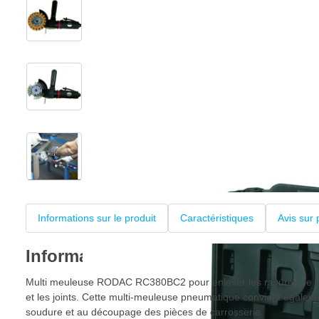
View larger image
View larger image
View larger image
+3
Informations sur le produit
Caractéristiques
Avis sur 
Informations sur le produit
Multi meuleuse RODAC RC380BC2 pour enlever les rayures, le lett
et les joints. Cette multi-meuleuse pneumatique convient égale
soudure et au découpage des pièces de carrosserie.