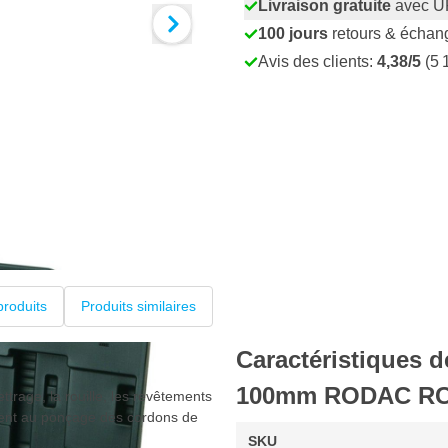
Livraison gratuite
avec U
100 jours
retours & échan
Avis des clients:
4,38/5
(5 
produits
Produits similaires
Caractéristiques 
100mm RODAC RC3
rage, la rouille, les revêtements
ment au ponçage des cordons de
SKU