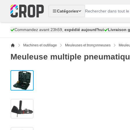
Aller au contenu
Catégories
Commandez avant 23h59,
expédié aujourd'hui
Livraison g
Machines et outillage
Meuleuses et tronçonneuses
Meuleu
Meuleuse multiple pneumati
View larger image
View larger image