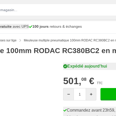
ratuite
avec UPS
100 jours
retours & échanges
ses sur tige
Meuleuse multiple pneumatique 100mm RODAC RC380BC2 en m
que 100mm RODAC RC380BC2 en ma
Expédié aujourd'hui
501,
€
08
TTC
Quantité
Commandez avant 23h59