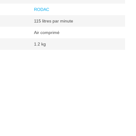
RODAC
115 litres par minute
Air comprimé
1.2 kg
ge
in