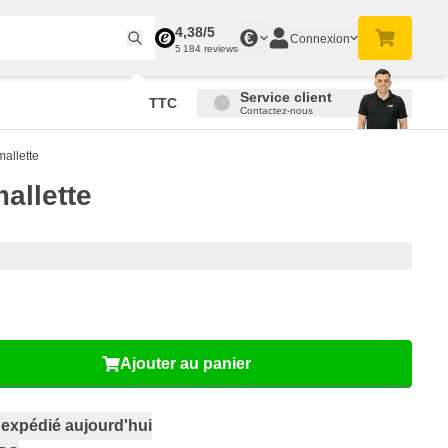
4,38/5
€
Connexion
5 184 reviews
Service client
TTC
Contactez-nous
allette
llette
Ajouter au panier
,
expédié aujourd'hui