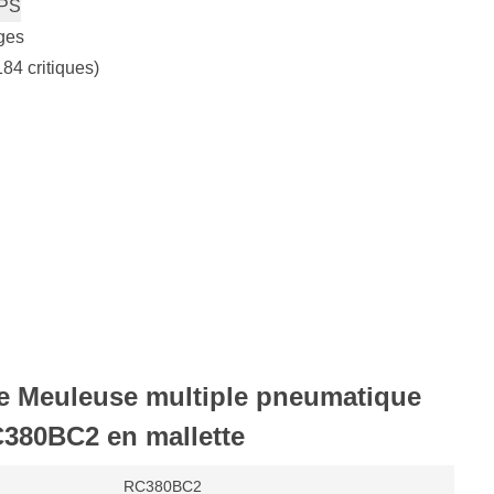
PS
ges
184 critiques)
de Meuleuse multiple pneumatique
80BC2 en mallette
RC380BC2