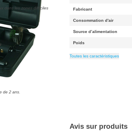
 dans les zones difficiles
Fabricant
Consommation d'air
Source d’alimentation
Poids
Emballage
EAN
Vitesse maximale
Diamètre
Régime minimal
Catégorie
8717659204995
100 mm
Meuleuses sur ti
1 pièce
3500 rpm
3500 tr/m
Toutes les caractéristiques
e de 2 ans.
Avis sur produits