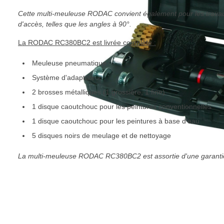
Cette multi-meuleuse RODAC convient également pour les travaux
d'accès, telles que les angles à 90°.
La RODAC RC380BC2 est livrée complète :
Meuleuse pneumatique
Système d'adaptateur
2 brosses métalliques (1 grossière, 1 fine)
1 disque caoutchouc pour les peintures conventionnelles
1 disque caoutchouc pour les peintures à base d'eau
5 disques noirs de meulage et de nettoyage
La multi-meuleuse RODAC RC380BC2 est assortie d'une garanti