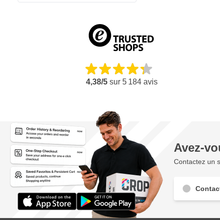
4,38/5
sur
5 184
avis
Avez-vo
Contactez un s
Contac