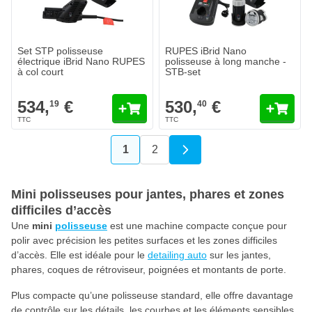
Set STP polisseuse
RUPES iBrid Nano
électrique iBrid Nano RUPES
polisseuse à long manche -
à col court
STB-set
534,
€
530,
€
19
40
1
2
Vous lisez actuellement la page
Page
Mini polisseuses pour jantes, phares et zones
difficiles d’accès
Une
mini
polisseuse
est une machine compacte conçue pour
polir avec précision les petites surfaces et les zones difficiles
d’accès. Elle est idéale pour le
detailing auto
sur les jantes,
phares, coques de rétroviseur, poignées et montants de porte.
Plus compacte qu’une polisseuse standard, elle offre davantage
de contrôle sur les détails, les courbes et les éléments sensibles.