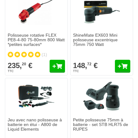
Polisseuse rotative FLEX
ShineMate EX603 Mini
PE8-4-80 75-80mm 800 Watt
polisseuse excentrique
*petites surfaces*
75mm 750 Watt
(1)
235,
€
148,
€
20
72
Jeu avec nano polisseuse à
Petite polisseuse 75mm à
batterie en étui - A800 de
batterie - set STB HLR75 de
Liquid Elements
RUPES