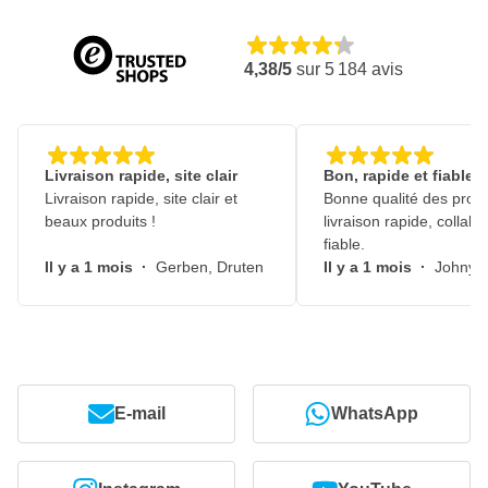
4,38/5
sur
5 184
avis
Livraison rapide, site clair
Bon, rapide et fiable
Livraison rapide, site clair et
Bonne qualité des produ
beaux produits !
livraison rapide, collabo
fiable.
Il y a 1 mois
·
Gerben, Druten
Il y a 1 mois
·
Johny, 
E-mail
WhatsApp