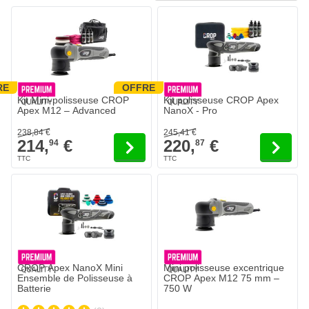
RE
OFFRE
Le prix dépend des options choisies sur la page du produit.
Le prix dépend des options choisi
Kit Mini-polisseuse CROP
Kit polisseuse CROP Apex
Apex M12 – Advanced
NanoX - Pro
238,
84
€
245,
41
€
214,
€
220,
€
94
87
CROP Apex NanoX Mini
Mini polisseuse excentrique
Ensemble de Polisseuse à
CROP Apex M12 75 mm –
Batterie
750 W