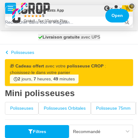
Aller au contenu
×
€
CROP - NonPaints App
Open
5
Gratuit - Sur l’Google Play
100 jours
Livraison gratuite
expédié aujourd'hui
avec UPS
Polisseuses
🎁
Cadeau offert
avec votre
polisseuse CROP
:
choisissez-le dans votre panier
2
jours,
7
heures,
49
minutes
Mini polisseuses
Polisseuses
Polisseuses Orbitales
Polisseuse 75mm
Filtres