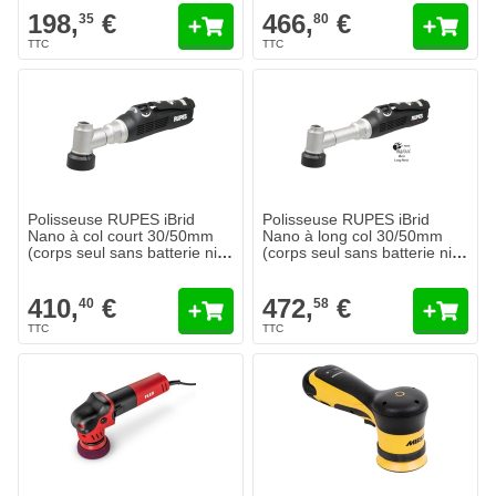
198,
€
466,
€
35
80
Polisseuse RUPES iBrid
Polisseuse RUPES iBrid
Nano à col court 30/50mm
Nano à long col 30/50mm
(corps seul sans batterie ni
(corps seul sans batterie ni
accessoires)
accessoires)
410,
€
472,
€
40
58