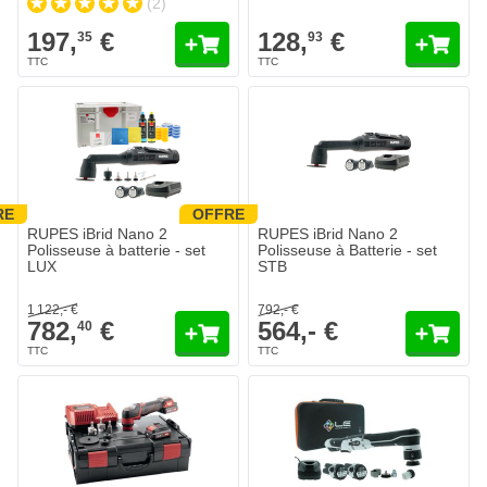
(2)
197,
€
128,
€
35
93
RE
OFFRE
RUPES iBrid Nano 2
RUPES iBrid Nano 2
Polisseuse à batterie - set
Polisseuse à Batterie - set
LUX
STB
1 122,- €
792,- €
782,
€
564,- €
40