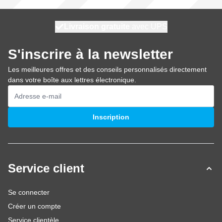
100 jours
Livraison gratuite
expédié aujourd'hui
avec UPS
S'inscrire à la newsletter
Les meilleures offres et des conseils personnalisés directement
dans votre boîte aux lettres électronique.
Adresse mail
Inscription
Service client
Se connecter
Créer un compte
Service clientèle