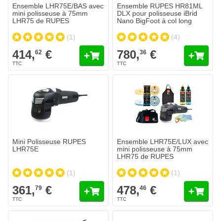
Ensemble LHR75E/BAS avec
Ensemble RUPES HR81ML
mini polisseuse à 75mm
DLX pour polisseuse iBrid
LHR75 de RUPES
Nano BigFoot à col long
(1)
(4)
414,
€
780,
€
62
36
Mini Polisseuse RUPES
Ensemble LHR75E/LUX avec
LHR75E
mini polisseuse à 75mm
LHR75 de RUPES
(1)
(1)
361,
€
478,
€
79
46