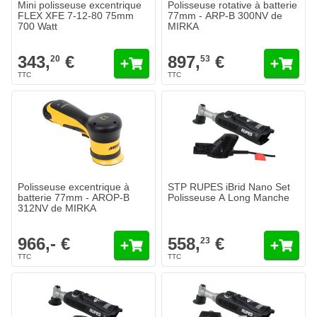
Mini polisseuse excentrique
Polisseuse rotative à batterie
FLEX XFE 7-12-80 75mm
77mm - ARP-B 300NV de
700 Watt
MIRKA
343,
€
897,
€
20
53
Polisseuse excentrique à
STP RUPES iBrid Nano Set
batterie 77mm - AROP-B
Polisseuse A Long Manche
312NV de MIRKA
966,- €
558,
€
23