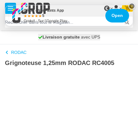
Aller au contenu
×
€
CROP - NonPaints App
Open
5
Gratuit - Sur l’Google Play
100 jours
Livraison gratuite
expédié aujourd'hui
avec UPS
RODAC
Grignoteuse 1,25mm RODAC RC4005