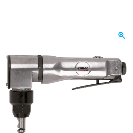
Expédié aujourd'hui
139,
€
50
TTC
Quantité
Ajouter au panier
Commandez avant 23h59,
expédié aujourd'hui
Livraison gratuite
avec UPS
100 jours
retours & échanges
Avis des clients:
4,38/5
(5 163 critiques)