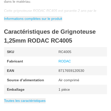
dans le matériau.
Cette grignoteuse RODAC RC405 est garantie 2 ans par le
fabricant !
Informations complètes sur le produit
Caractéristiques de Grignoteuse
1,25mm RODAC RC4005
SKU
RC4005
Fabricant
RODAC
EAN
8717659120530
Source d’alimentation
Air comprimé
Emballage
1 pièce
Consommation d'air
Poids
Catégorie
0.9 kg
Cisailles et grignoteuses
220 litres par minute
Toutes les caractéristiques