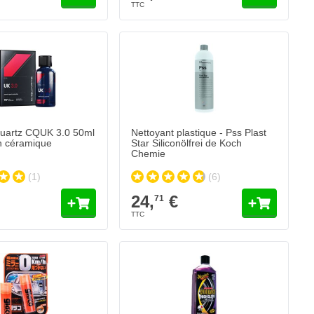
uartz CQUK 3.0 50ml
Nettoyant plastique - Pss Plast
on céramique
Star Siliconölfrei de Koch
Chemie
(1)
(6)
24,
€
71