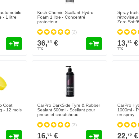
 automobile
Koch Chemie Scellant Hydro
Spray trai
- 1 litre
Foam 1 litre - Concentré
rétroviseu
protecteur
(2)
36,
€
13,
€
84
81
o Coat
CarPro DarkSide Tyre & Rubber
CarPro Hy
g - 12 mois
Sealant 500ml - Scellant pour
1000ml - P
pneus et caoutchouc
en spray
(3)
16,
€
22,
€
81
76