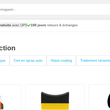
ratuite
avec UPS
100 jours
retours & échanges
ction
ique
Cire en spray auto
Glass coating
Traitement céramiq