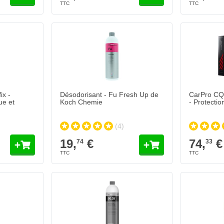
x -
Désodorisant - Fu Fresh Up de
CarPro CQ
ue et
Koch Chemie
- Protecti
(4)
19,
€
74,
€
74
33