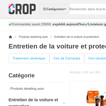
Aller au contenu
Catégories
Commandez avant 23h59,
expédié aujourd'hui
Livraison g
Produits detailing auto
Entretien de la voiture et protection
Entretien de la voiture et prote
Traitement céramique
Cire de Carnauba
Cire céram
Articles
1
-
24
sur
361
Catégorie
Produits detailing auto
Entretien de la voiture et