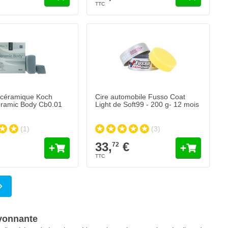
 céramique Koch
Cire automobile Fusso Coat
ramic Body Cb0.01
Light de Soft99 - 200 g- 12 mois
(1)
(3)
33,
€
72
a page
ayonnante