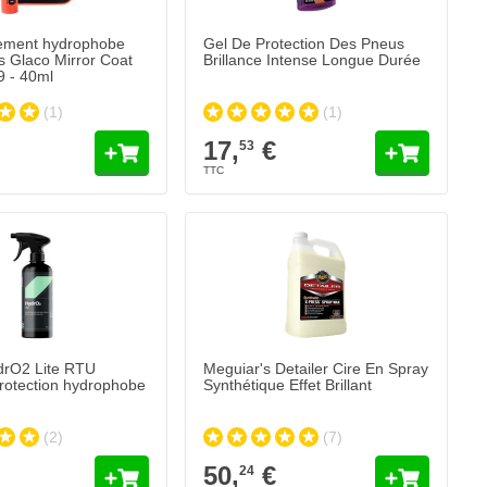
tement hydrophobe
Gel De Protection Des Pneus
rs Glaco Mirror Coat
Brillance Intense Longue Durée
Zero Soft99 - 40ml
(1)
(1)
17,
€
53
drO2 Lite RTU
Meguiar's Detailer Cire En Spray
rotection hydrophobe
Synthétique Effet Brillant
(2)
(7)
50,
€
24