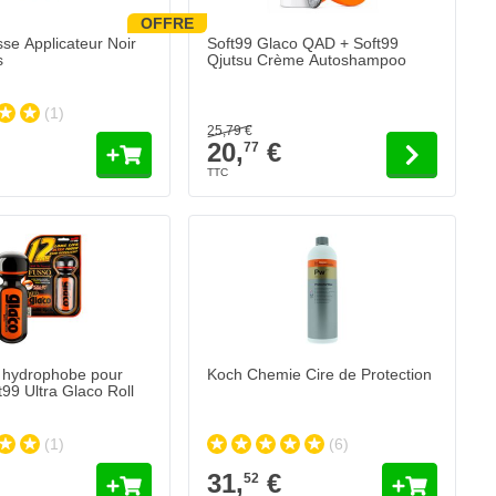
OFFRE
Le prix dépend des options choisies sur l
e Applicateur Noir
Soft99 Glaco QAD + Soft99
s
Qjutsu Crème Autoshampoo
(1)
25,
79
€
20,
€
77
 hydrophobe pour
Koch Chemie Cire de Protection
ft99 Ultra Glaco Roll
(1)
(6)
31,
€
52