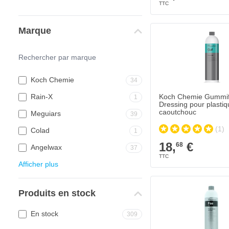
Marque
Koch Chemie
34
Rain-X
Koch Chemie Gummifi
1
Dressing pour plastiq
caoutchouc
Meguiars
39
(1)
Colad
1
18,
€
68
Angelwax
37
Afficher plus
Produits en stock
En stock
309