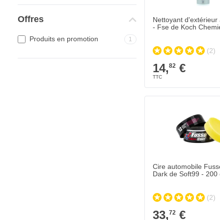
Offres
Nettoyant d'extérieur
- Fse de Koch Chemie 
Produits en promotion
1
(2)
14,
€
82
Cire automobile Fuss
Dark de Soft99 - 200 
(2)
33,
€
72