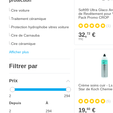
protection
Soft99 Ultra Glaco Ant
Cire voiture
de Revêtement pour V
Pack Promo CROP
Traitement céramique
(1)
Protection hydrophobe vitres voiture
32,
€
72
Cire de Carnauba
Cire céramique
Afficher plus
Filtrer par
Prix
Crème soins cuir - Ls
Star de Koch Chemie
2
294
(5)
Depuis
À
19,
€
60