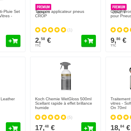
i-Pluie Set
Tampon applicateur pneus
CROP Bross
itres -
CROP
pour Pneu
(1)
2,
€
9,
€
58
86
 Leather
Koch Chemie WetGloss 500ml
Traitement
Scellant rapide à effet brillance
vitres - So
humide
On 70ml
(5)
17,
€
18,
€
48
84