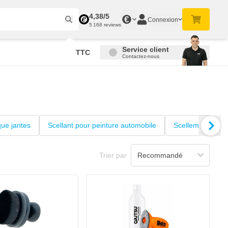
4,38/5
€
Connexion
5 168 reviews
Service client
TTC
Contactez-nous
ue jantes
Scellant pour peinture automobile
Scellement humi
Trier par