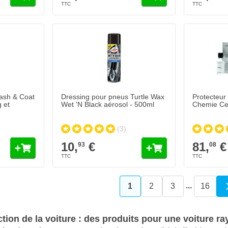
ash & Coat
Dressing pour pneus Turtle Wax
Protecteur
 et
Wet 'N Black aérosol - 500ml
Chemie Ce
(3)
10,
€
81,
€
93
08
...
1
2
3
16
Vous lisez actuellement l
Page
Page
Page
ction de la voiture : des produits pour une voiture r