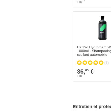
CarPro Hydrofoam W
1000ml - Shampooing
scellant automobile
(1)
36,
€
65
Entretien et prote