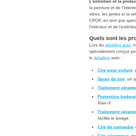
L'entretien et la prote
la peinture et de l'intéri
vitres, les jantes et la 
CROP, en tant que spécia
l'intérieur et de l'extérie
Quels sont les pro
Lors du
detailing auto
, 
spécialement conçus pour
le
detailing
auto :
Cire pour voiture
:
Spray de cire
: un s
Traitement cérami
Protection hydrop
Rain-X
Traitement cérami
facilite le lavage.
Cire de carnauba
:
Cire céramique
: pr