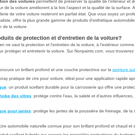
ction des voitures
permettent de préserver la qualité de l'intérieur et de
eur de la voiture améliorent à la fois l'aspect et la qualité de la surface.
sellerie de votre voiture resteront en parfait état. Que vous soyez un pr
liste, offre la plus grande gamme de produits d'esthétique automobile d
ur de la voiture.
duits de protection et d'entretien de la voiture?
rien ne vaut la protection et l'entretien de la voiture, à l'extérieur comme 
 protéger et entretenir la voiture. Sur Nonpaints.com, vous trouverez
 procure un brillant profond et une couche protectrice sur la
peinture au
pray pratique de cire pour voiture, idéal pour une application rapide apr
que
: un produit scellant durable pour la carrosserie qui offre une protec
hobe des vitres
: protège contre l'eau, la saleté et d'autres influences,
que pour jantes
: protège les jantes de la poussière de freinage, de la 
 cire automobile naturelle connue pour son brillant profond et chaud et
oduit scellant hybride qui associe les propriétés protectrices du traiteme