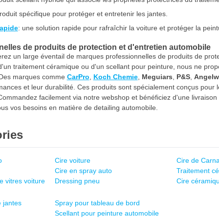
produit spécifique pour protéger et entretenir les jantes.
rapide
: une solution rapide pour rafraîchir la voiture et protéger la peint
lles de produits de protection et d'entretien automobile
ez un large éventail de marques professionnelles de produits de prote
 d'un traitement céramique ou d'un scellant pour peinture, nous ne pr
es. Des marques comme
CarPro
,
Koch Chemie
,
Meguiars
,
P&S
,
Angelw
mances et leur durabilité. Ces produits sont spécialement conçus pour
. Commandez facilement via notre webshop et bénéficiez d'une livrais
 tous vos besoins en matière de detailing automobile.
ries
o
Cire voiture
Cire de Carn
Cire en spray auto
Traitement c
 vitres voiture
Dressing pneu
Cire céramiq
 jantes
Spray pour tableau de bord
Scellant pour peinture automobile