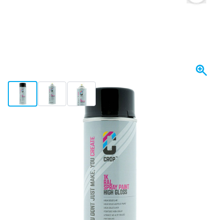
View larger image
View larger image
View larger image
Expédié sous 1 à 2 jours
20,
€
77
TTC
Quantité
Ajouter au panier
Commander maintenant, expédié sous 1 à 2 jours
Livraison gratuite
avec UPS