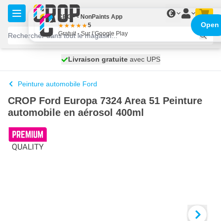
Aller au contenu
€
CROP - NonPaints App
Open
5
Gratuit - Sur l’Google Play
100 jours
Livraison gratuite
avec UPS
expédié demain
Peinture automobile Ford
CROP Ford Europa 7324 Area 51 Peinture
automobile en aérosol 400ml