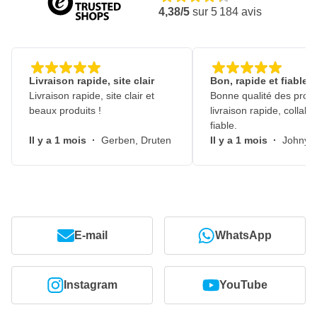
4,38/5
sur
5 184
avis
L'aérosol est doté d'une buse spéciale pour une pulvérisation
professionnelle
Cette couche de base peut être recouverte d'un
vernis
transparent
Livraison rapide, site clair
Bon, rapide et fiable
Livraison rapide, site clair et
Bonne qualité des produ
beaux produits !
livraison rapide, collabo
fiable.
Il y a 1 mois
·
Gerben, Druten
Il y a 1 mois
·
Johny, 
E-mail
WhatsApp
Instagram
YouTube