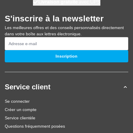
100 jours
Livraison gratuite
avec UPS
expédié demain
S'inscrire à la newsletter
Les meilleures offres et des conseils personnalisés directement
dans votre boîte aux lettres électronique.
Adresse mail
Inscription
Service client
Se connecter
Créer un compte
Service clientèle
Questions fréquemment posées