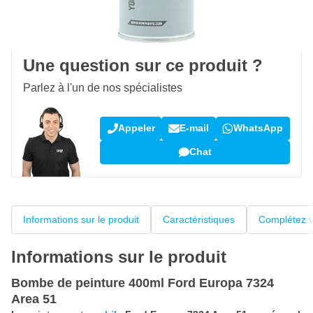
100 jours
retours & échanges
Avis des clients:
4,38/5
(5 184 critiques)
Une question sur ce produit ?
Parlez à l'un de nos spécialistes
Appeler
E-mail
WhatsApp
Chat
Informations sur le produit
Caractéristiques
Complétez v
Informations sur le produit
Bombe de peinture 400ml Ford Europa 7324
Area 51