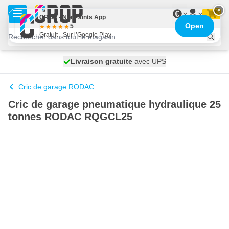
Aller au contenu
×
€
CROP - NonPaints App
Open
5
Gratuit - Sur l’Google Play
100 jours
Livraison gratuite
avec UPS
expédié demain
Cric de garage RODAC
Cric de garage pneumatique hydraulique 25
tonnes RODAC RQGCL25