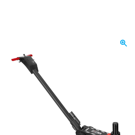
Expédié demain
2 947,
€
56
TTC
Quantité
Ajouter au panier
Commandez avant 23h59,
expédié demain
Livraison gratuite
avec UPS
100 jours
retours & échanges
Avis des clients:
4,38/5
(5 184 critiques)