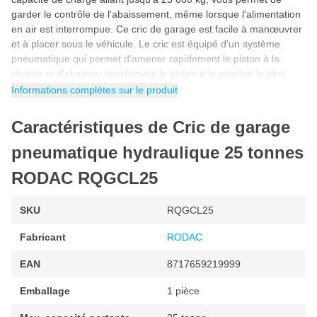
garder le contrôle de l'abaissement, même lorsque l'alimentation
en air est interrompue. Ce cric de garage est facile à manœuvrer
et à placer sous le véhicule. Le cric est équipé d'un système
pneumatique qui permet d'amener rapidement le piston à la
charge et d'abaisser rapidement le piston à la position la plus
basse (90 secondes sans charge). Avec son design compact, ce
Informations complètes sur le produit
cric est facile à placer sous la voiture.
Caractéristiques de Cric de garage
Le cric de garage RODAC présente les caractéristiques
suivantes:
pneumatique hydraulique 25 tonnes
Une découpe creuse pour éviter que les mains ne frottent le
RODAC RQGCL25
sol
Pédale pour une approche rapide de la charge
SKU
RQGCL25
Fabricant
RODAC
La poignée est réglable sur 4 positions différentes : horizontale,
45 degrés et verticale (pour positionner facilement le cric sous la
EAN
8717659219999
charge) et est pliable. Le cric de garage est également livré avec
une extension de 100 mm. L'entretien régulier du cric permet
Emballage
1 pièce
d'éviter les fuites!