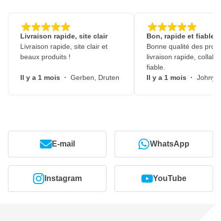
Livraison rapide, site clair
Bon, rapide et fiable
Livraison rapide, site clair et
Bonne qualité des produ
beaux produits !
livraison rapide, collabo
fiable.
Il y a 1 mois
·
Gerben, Druten
Il y a 1 mois
·
Johny, 
E-mail
WhatsApp
Instagram
YouTube