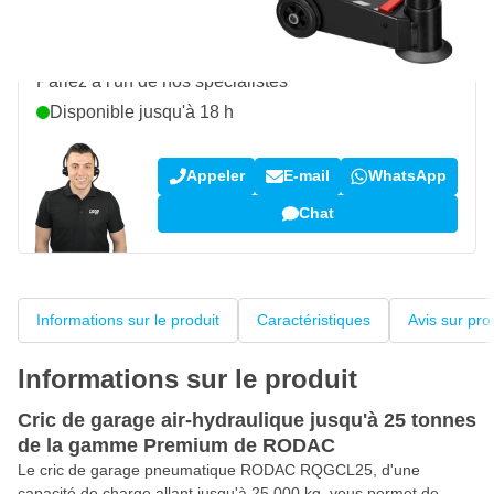
Une question sur ce produit ?
Parlez à l'un de nos spécialistes
Disponible jusqu'à 18 h
Appeler
E-mail
WhatsApp
Chat
Informations sur le produit
Caractéristiques
Avis sur pro
Informations sur le produit
Cric de garage air-hydraulique jusqu'à 25 tonnes
de la gamme Premium de RODAC
Le cric de garage pneumatique RODAC RQGCL25, d'une
capacité de charge allant jusqu'à 25 000 kg, vous permet de