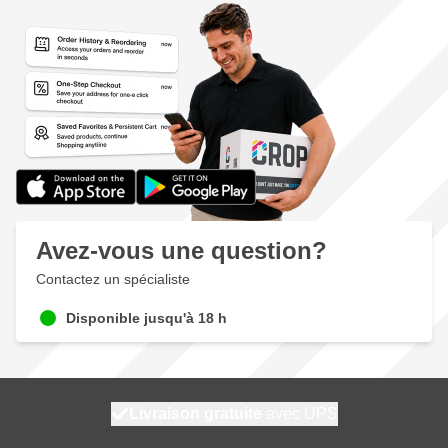
Avez-vous une question?
Contactez un spécialiste
Disponible jusqu'à 18 h
100 jours
Livraison gratuite
avec UPS
expédié demain