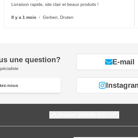
Livraison rapide, site clair et beaux produits !
Il y a 1 mois
·
Gerben, Druten
us une question?
E-mail
pécialiste
Instagra
tez-nous
Livraison gratuite
avec UPS