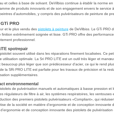
au et celles à base de solvant. DeVilbiss continue à établir la norme e
mme de produits innovants et de son engagement envers le service à 
 peintres d'automobiles, y compris des pulvérisateurs de peinture de 
s GTi PRO
eur et le plus vendu des
pistolets à peinture
de DeVilbiss. Le GTi PRO de 
e finition extrêmement soignée et lisse. GTi PRO offre des performance
étement professionnel.
ITE spotrepair
istolet souvent utilisé dans les réparations finement localisées. Ce pet
e utilisation optimale. La Sri PRO LITE est un outil très léger et ma
 beaucoup plus léger que son prédécesseur d'acier, ce qui le rend plus
e de la SRi PRO LITE est parfaite pour les travaux de précision et la res
isation supplémentaires.
pact environnemental
istolets de pulvérisation manuels et automatiques à basse pression et 
s régulateurs de filtre à air, les systèmes respiratoires, les ventouses
duction des premiers pistolets pulvérisateurs «Compliant», qui réduise
tise de la société en matière d’ergonomie et de conception innovante d
 d’ergonomie et de conception innovante des pistolets de pulvérisation 