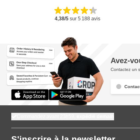
4,38/5
sur
5 188
avis
Avez-vo
Contactez un s
Contac
Commandez avant 23h59,
expédié demain
S'inscrire à la newsletter