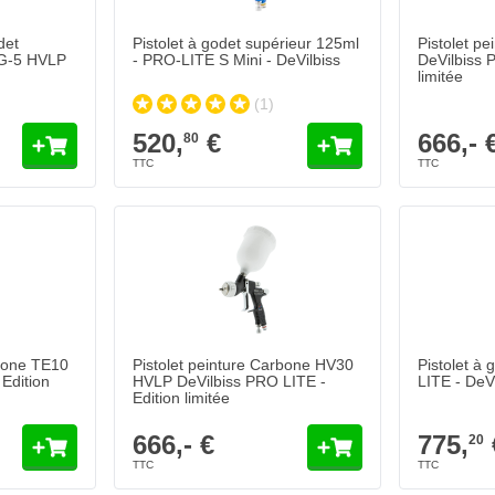
det
Pistolet à godet supérieur 125ml
Pistolet p
LG-5 HVLP
- PRO-LITE S Mini - DeVilbiss
DeVilbiss 
limitée
(1)
520,
€
666,- 
80
one TE10 DeVilbiss PRO LITE - Edition limitée
Pistolet peinture Carbone HV30 HVLP DeVilbiss PRO L
Pistolet à g
666,- €
775,
€
20
Expédié demain
Expédié
Quantité
Quantité
e
Ouverture de la buse
Ouverture d
Ajouter au panier
Ajouter au panier
rbone TE10
Pistolet peinture Carbone HV30
Pistolet à
Edition
HVLP DeVilbiss PRO LITE -
LITE - DeVi
Edition limitée
666,- €
775,
20