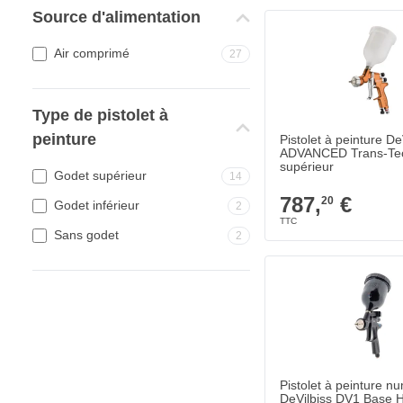
Source d'alimentation
Pistolet à peinture D
787,
€
20
Expédié demain
Air comprimé
27
Quantité
Ouverture de la bus
Type de pistolet à
peinture
Pistolet à peinture De
ADVANCED Trans-Tec
supérieur
Godet supérieur
14
787,
€
20
Godet inférieur
2
Sans godet
2
Pistolet à peinture nu
990,
€
74
Expédié demain
Quantité
Ouverture de la bus
Pistolet à peinture n
DeVilbiss DV1 Base 