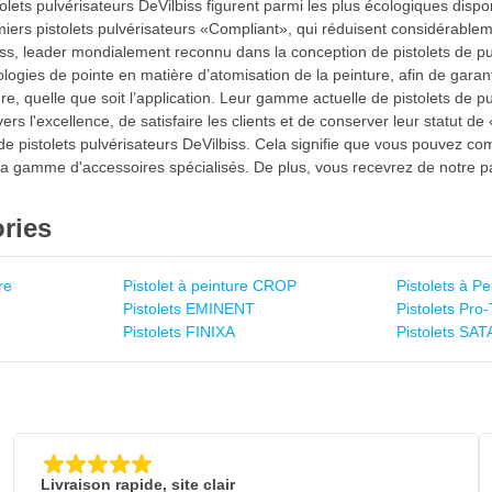
tolets pulvérisateurs DeVilbiss figurent parmi les plus écologiques dis
emiers pistolets pulvérisateurs «Compliant», qui réduisent considérabl
ss, leader mondialement reconnu dans la conception de pistolets de pul
logies de pointe en matière d’atomisation de la peinture, afin de garant
nture, quelle que soit l’application. Leur gamme actuelle de pistolets de
s l'excellence, de satisfaire les clients et de conserver leur statut d
e pistolets pulvérisateurs DeVilbiss. Cela signifie que vous pouvez co
a gamme d'accessoires spécialisés. De plus, vous recevrez de notre part
ries
re
Pistolet à peinture CROP
Pistolets à Pe
Pistolets EMINENT
Pistolets Pro
Pistolets FINIXA
Pistolets SAT
Livraison rapide, site clair