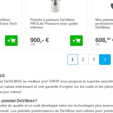
Quantité
e
Ouverture de la buse
Ajouter au panier
Ajouter au panier
Vilbiss
Pistolet à peinture DeVilbiss
Mini pistol
Trans-Tech
PROLite Pressure avec godet
profession
inférieur
DeVilbiss
900,- €
608,
40
1
2
3
Vous lisez actuelleme
Page
Page
ISS
t DeVILBISS au meilleur prix! CROP vous propose le superbe assortiment
 un rabais intéressant et une garantie d'origine sur les outils et les p
 le jour même!
 pistolet DeVilbiss?
ultat de qualité et un outil développé selon les technologies plus avancé
 travail. Les pistolets pulvérisateurs de DeVilbiss sont utilisés pour pul