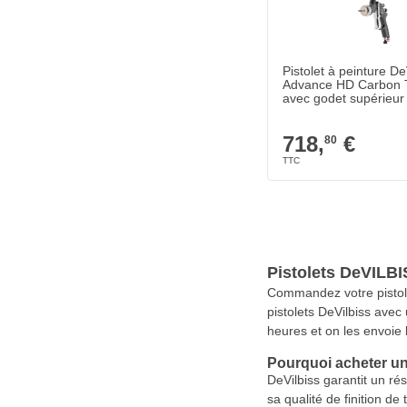
Quantité
Ouverture de la bus
Pistolet à peinture De
Advance HD Carbon 
avec godet supérieur
718,
€
80
Pistolets DeVILB
Commandez votre pistole
pistolets DeVilbiss avec
heures et on les envoie
Pourquoi acheter un
DeVilbiss garantit un rés
sa qualité de finition de