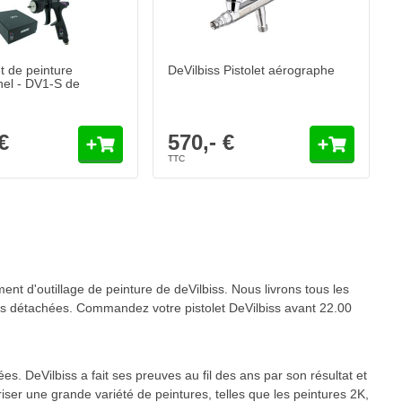
et de peinture
DeVilbiss Pistolet aérographe
nel - DV1-S de
€
570,- €
nt la page
 d'outillage de peinture de deVilbiss. Nous livrons tous les
ièces détachées. Commandez votre pistolet DeVilbiss avant 22.00
es. DeVilbiss a fait ses preuves au fil des ans par son résultat et
vériser une grande variété de peintures, telles que les peintures 2K,