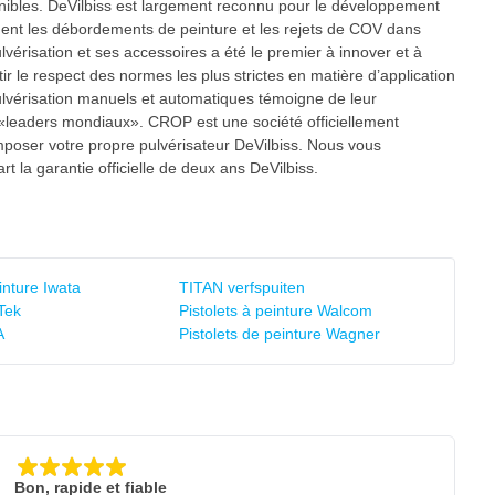
ponibles. DeVilbiss est largement reconnu pour le développement
ement les débordements de peinture et les rejets de COV dans
vérisation et ses accessoires a été le premier à innover et à
ir le respect des normes les plus strictes en matière d’application
 pulvérisation manuels et automatiques témoigne de leur
e «leaders mondiaux». CROP est une société officiellement
mposer votre propre pulvérisateur DeVilbiss. Nous vous
 la garantie officielle de deux ans DeVilbiss.
inture Iwata
TITAN verfspuiten
-Tek
Pistolets à peinture Walcom
A
Pistolets de peinture Wagner
Bon, rapide et fiable