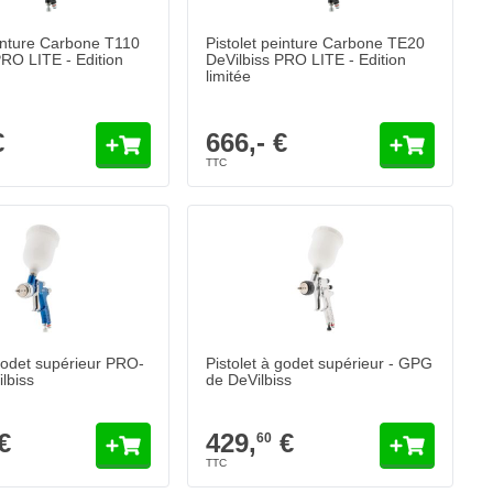
einture Carbone T110
Pistolet peinture Carbone TE20
PRO LITE - Edition
DeVilbiss PRO LITE - Edition
limitée
€
666,- €
ITE - Edition limitée
odet supérieur PRO-LITE - DeVilbiss
Pistolet à godet supérieur - GPG de DeVil
429,
€
60
 demain
Expédié demain
Quantité
e la buse
Ouverture de la buse
Ajouter au panier
Ajouter au panie
 godet supérieur PRO-
Pistolet à godet supérieur - GPG
lbiss
de DeVilbiss
€
429,
€
60