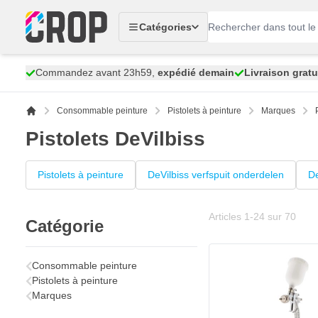
Aller au contenu
Catégories
Commandez avant 23h59,
expédié demain
Livraison gratu
Consommable peinture
Pistolets à peinture
Marques
Pistolets DeVilbiss
Pistolets à peinture
DeVilbiss verfspuit onderdelen
De
Articles
1
-
24
sur
70
Catégorie
Pistolet peinture à g
295,
€
20
Consommable peinture
Expédié demain
Pistolets à peinture
Marques
Quantité
Ouverture de la bus