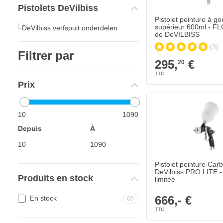
Pistolets DeVilbiss
Pistolet peinture à go
supérieur 600ml - F
DeVilbiss verfspuit onderdelen
de DeVILBISS
(3)
Filtrer par
295,
€
20
Prix
Pistolet peinture Carb
666,- €
Expédié demain
10
1090
Depuis
À
Quantité
Ouverture de la bus
Pistolet peinture Ca
DeVilbiss PRO LITE - 
Produits en stock
limitée
666,- €
En stock
69