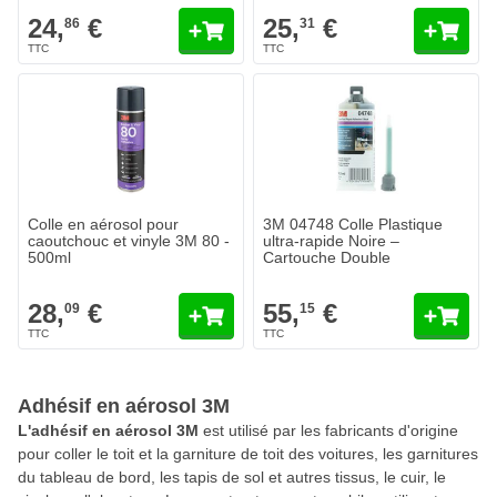
24,
€
25,
€
86
31
Colle en aérosol pour
3M 04748 Colle Plastique
caoutchouc et vinyle 3M 80 -
ultra-rapide Noire –
500ml
Cartouche Double
28,
€
55,
€
09
15
Adhésif en aérosol 3M
L'adhésif en aérosol 3M
est utilisé par les fabricants d'origine
pour coller le toit et la garniture de toit des voitures, les garnitures
du tableau de bord, les tapis de sol et autres tissus, le cuir, le