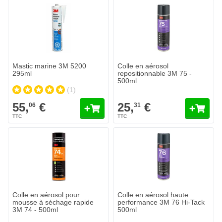
Mastic marine 3M 5200
Colle en aérosol
295ml
repositionnable 3M 75 -
500ml
(1)
55,
€
25,
€
06
31
Colle en aérosol pour
Colle en aérosol haute
mousse à séchage rapide
performance 3M 76 Hi-Tack
3M 74 - 500ml
500ml