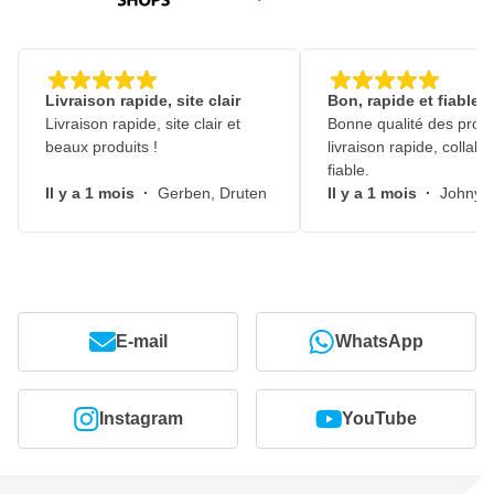
Livraison rapide, site clair
Bon, rapide et fiable
Livraison rapide, site clair et
Bonne qualité des produ
beaux produits !
livraison rapide, collabo
fiable.
Il y a 1 mois
·
Gerben, Druten
Il y a 1 mois
·
Johny, 
E-mail
WhatsApp
Instagram
YouTube