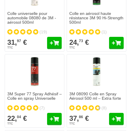
Colle universelle pour
Colle en aérosol haute
automobile 08080 de 3M -
résistance 3M 90 Hi-Strength
aérosol 500ml
500ml
(19)
(1)
31,
€
24,
€
97
73
3M Super 77 Spray Adhésif –
3M 08090 Colle en Spray
Colle en spray Universelle
Aérosol 500 ml – Extra forte
(7)
(8)
22,
€
37,
€
04
86