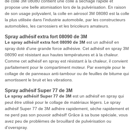
de colle 3M 08080 contient une colle à séchage rapide et
propose une belle atomisation lors de la pulvérisation. En raison
de son usage polyvalent, la colle en aérosol 3M 08080 est la colle
la plus utilisée dans l'industrie automobile, par les constructeurs
automobiles, les carrossiers et les bricoleurs amateurs.
Spray adhésif extra fort 08090 de 3M
Le spray adhésif extra fort 08090 de 3M
est un adhésif en
spray doté d'une grande force adhésive. Cet adhésif en spray 3M
08090 est résistant aux hautes températures et à la chaleur.
Comme cet adhésif en spray est résistant à la chaleur, il convient
parfaitement pour le compartiment moteur. Par exemple pour le
collage de de panneaux anti-tambour ou de feuilles de bitume qui
amortissent le bruit et les vibrations.
Spray adhésif Super 77 de 3M
Le
spray adhésif Super 77 de 3M
est un adhésif en spray qui
peut être utilisé pour le collage de matériaux légers. Le spray
adhésif Super 77 de 3M adhère rapidement, sèche rapidement et
ne perd pas son pouvoir adhésif! Grâce à sa buse spéciale, vous
avez peu de problèmes de brouillard de pulvérisation ou
d'overspray.