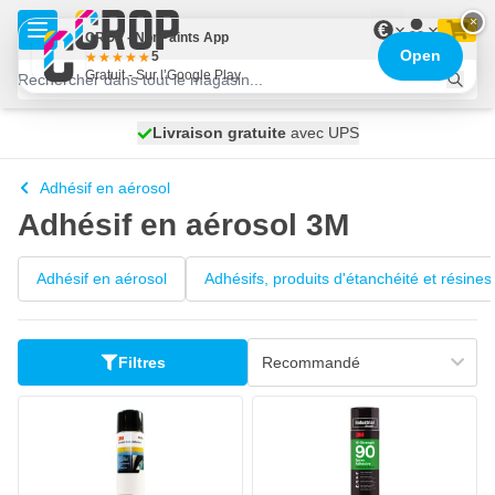
Aller au contenu
×
€
CROP - NonPaints App
Open
5
Gratuit - Sur l’Google Play
100 jours
Livraison gratuite
expédié aujourd'hui
avec UPS
Adhésif en aérosol
Adhésif en aérosol 3M
Adhésif en aérosol
Adhésifs, produits d'étanchéité et résines
Filtres