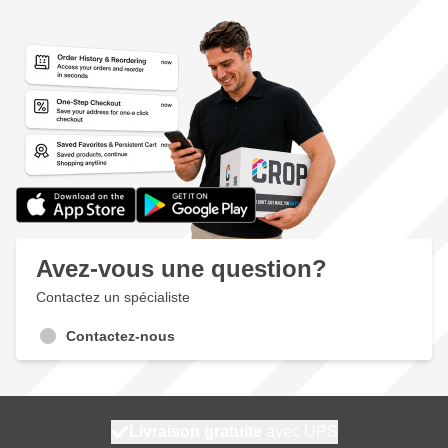
Avez-vous une question?
Contactez un spécialiste
Contactez-nous
100 jours
Livraison gratuite
expédié aujourd'hui
avec UPS