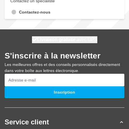
Contactez un spécialiste
Contactez-nous
100 jours
Livraison gratuite
avec UPS
expédié demain
S'inscrire à la newsletter
Les meilleures offres et des conseils personnalisés directement
dans votre boîte aux lettres électronique.
Adresse mail
Inscription
Service client