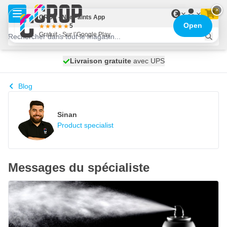
Aller au contenu
×
€
CROP - NonPaints App
Open
5
Gratuit - Sur l’Google Play
100 jours
Livraison gratuite
avec UPS
expédié demain
Blog
Sinan
Product specialist
Messages du spécialiste