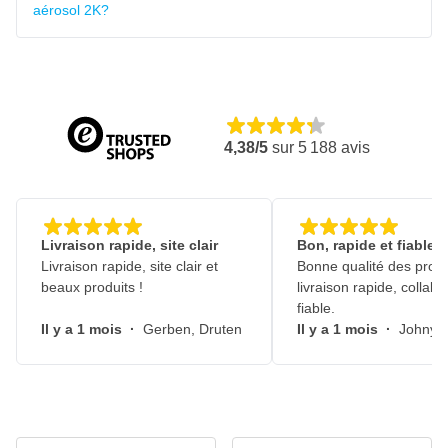
aérosol 2K?
4,38/5
sur
5 188
avis
Livraison rapide, site clair
Bon, rapide et fiable
Livraison rapide, site clair et
Bonne qualité des produ
beaux produits !
livraison rapide, collabo
fiable.
Il y a 1 mois
·
Gerben, Druten
Il y a 1 mois
·
Johny, 