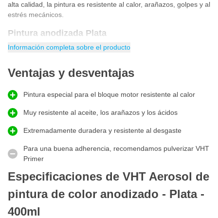
alta calidad, la pintura es resistente al calor, arañazos, golpes y al
estrés mecánicos.
Pintura anodizada Plata
Pintura anodizada Plata
es especial para quien quiera pintar su
Información completa sobre el producto
propio bloque motor o piezas en color Plata anodizado. Este
aerosol de pintura anodizada de VHT contiene una pintura
Ventajas y desventajas
resistente a la abrasión que mantiene el color Plata del bloque
motor durante mucho tiempo. ¡El uso de este aerosol de pintura
Pintura especial para el bloque motor resistente al calor
anodizada en el bloque del motor hará que su coche, moto o
scooter tenga un aspecto increíblemente moderno y único!
Muy resistente al aceite, los arañazos y los ácidos
Características VHT SP453 Pintura Color Anodizado
aerosol Plata
Extremadamente duradera y resistente al desgaste
Para una buena adherencia, recomendamos pulverizar VHT
Profesional anodizado color Plata
Primer
Muy resistente al aceite, arañazos, impactos y a las
Especificaciones de VHT Aerosol de
tensiones mecánicas
Tiene un poder cubriente muy alto
pintura de color anodizado - Plata -
La pintura es resistente al calor hasta 288 grados Celsius
400ml