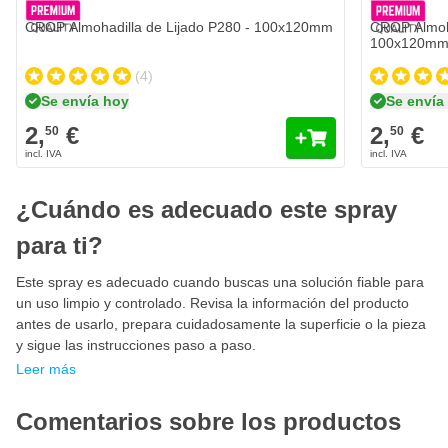
CROP Almohadilla de Lijado P280 - 100x120mm
CROP Almoha
100x120m
(4)
Se envía hoy
Se envía
2,
€
2,
€
50
50
¿Cuándo es adecuado este spray
para ti?
Este spray es adecuado cuando buscas una solución fiable para
un uso limpio y controlado. Revisa la información del producto
antes de usarlo, prepara cuidadosamente la superficie o la pieza
y sigue las instrucciones paso a paso.
Leer más
Comentarios sobre los productos