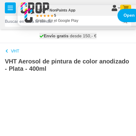
Ir al contenido
CROP - NonPaints App
Open
5
Gratis - En el Google Play
100 días
Envío gratis
desde 150,- €
se envía hoy
VHT
VHT Aerosol de pintura de color anodizado
- Plata - 400ml