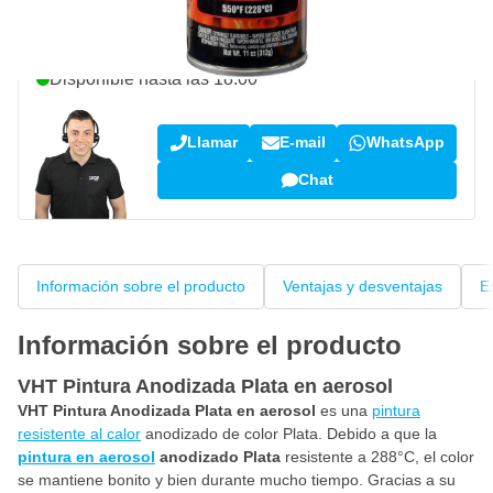
¿Pregunta sobre este producto?
Hable con uno de nuestros especialistas
Disponible hasta las 18:00
Llamar
E-mail
WhatsApp
Chat
Información sobre el producto
Ventajas y desventajas
E
Información sobre el producto
VHT Pintura Anodizada Plata en aerosol
VHT Pintura Anodizada Plata en aerosol
es una
pintura
resistente al calor
anodizado de color Plata. Debido a que la
pintura en aerosol
anodizado Plata
resistente a 288°C, el color
se mantiene bonito y bien durante mucho tiempo. Gracias a su