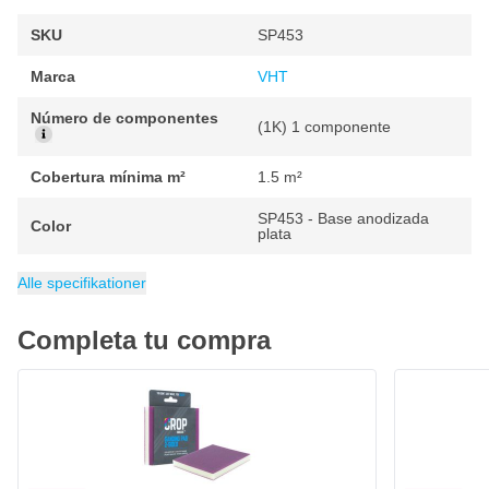
SKU
SP453
Marca
VHT
Número de componentes
(1K) 1 componente
Cobertura mínima m²
1.5 m²
SP453 - Base anodizada
Color
plata
Peso
Cobertura máxima m²
EAN
Contenido
Grado de brillo
Categoría
010155462141
400 g
Pintura resistente al calor
400 ml
Alto Brillo
2 m²
Alle specifikationer
Completa tu compra