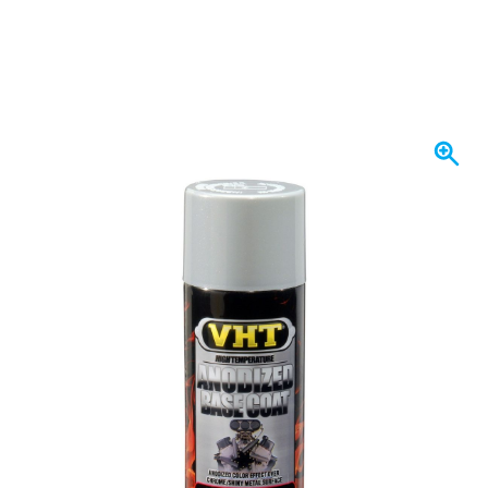
Próximamente disponible
31,
€
90
incl. IVA
Manténgame informado
Envío gratis
desde 150,- €
100 días
devoluciones & cambios
Opiniones de clientes:
4,13/5
(795 críticas)