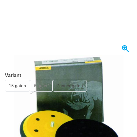
Se envía mañana
Variant
15 gaten
6 gaten
Zonder gaten
59,
€
56
incl. IVA
Cantidad
Añadir al carrito