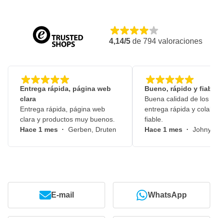
4,14/5
de
794
valoraciones
Entrega rápida, página web
Bueno, rápido y fiable
clara
Buena calidad de los pr
Entrega rápida, página web
entrega rápida y colabo
clara y productos muy buenos.
fiable.
Hace 1 mes
·
Gerben, Druten
Hace 1 mes
·
Johny, 
E-mail
WhatsApp