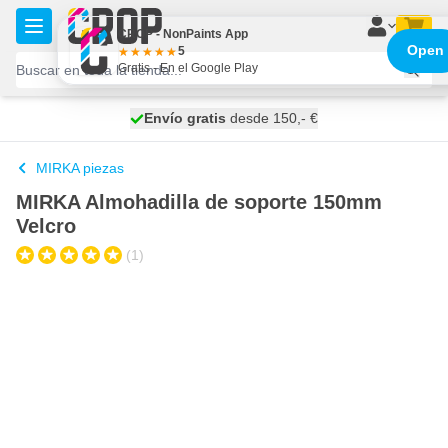
Ir al contenido
CROP - NonPaints App
Open
5
Gratis - En el Google Play
100 días
Envío gratis
desde 150,- €
se envía mañana
MIRKA piezas
MIRKA Almohadilla de soporte 150mm
Velcro
(1)