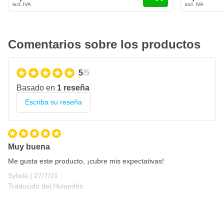
Comentarios sobre los productos
5
/5
Basado en
1 reseña
Escriba su reseña
Muy buena
Me gusta este producto, ¡cubre mis expectativas!
27 de julio de 2021
Sylwia |
27/7/21
Traducido del Holandés