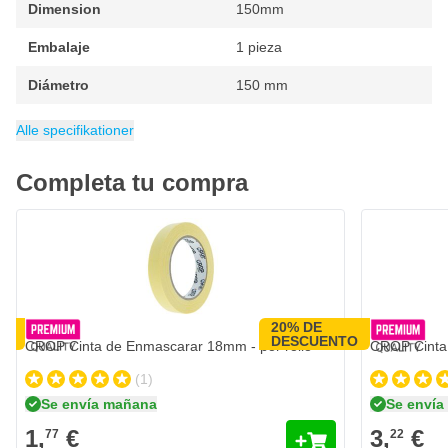
Dimension
150mm
Embalaje
1 pieza
Diámetro
150 mm
Categoría
Discos de soporte
Alle specifikationer
Completa tu compra
20% DE
TO
DESCUENTO
CROP Cinta de Enmascarar 18mm - por rollo
CROP Cinta 
(1)
Se envía mañana
Se enví
1,
€
3,
€
77
22