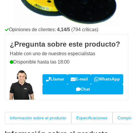
Haz tu pedido antes de las 23:59,
se envía mañana
Envío gratis
desde 150,- €
100 días
devoluciones & cambios
Opiniones de clientes:
4,14/5
(794 críticas)
¿Pregunta sobre este producto?
Hable con uno de nuestros especialistas
Disponible hasta las 18:00
Llamar
E-mail
WhatsApp
Chat
Información sobre el producto
Especificaciones
Complet