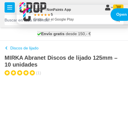
Ir al contenido
CROP - NonPaints App
Open
5
Gratis - En el Google Play
100 días
Envío gratis
desde 150,- €
se envía hoy
Discos de lijado
MIRKA Abranet Discos de lijado 125mm –
10 unidades
(1)