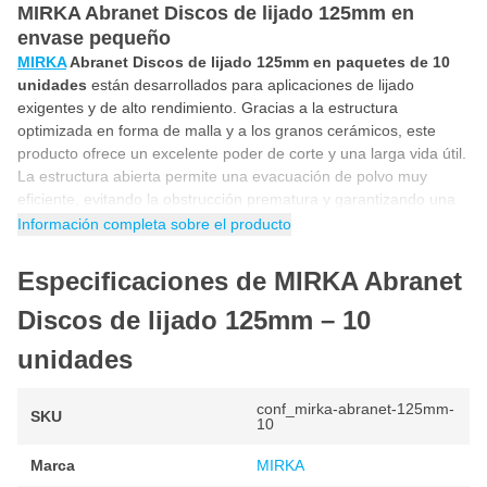
MIRKA Abranet Discos de lijado 125mm en
envase pequeño
MIRKA
Abranet Discos de lijado 125mm en paquetes de 10
unidades
están desarrollados para aplicaciones de lijado
exigentes y de alto rendimiento. Gracias a la estructura
optimizada en forma de malla y a los granos cerámicos, este
producto ofrece un excelente poder de corte y una larga vida útil.
La estructura abierta permite una evacuación de polvo muy
eficiente, evitando la obstrucción prematura y garantizando una
calidad de lijado constante. Esto convierte a los
discos de lijado
Información completa sobre el producto
MIRKA
Abranet 125mm
en una solución ideal para trabajar
sobre madera dura, superficies sólidas y capas base.
Especificaciones de MIRKA Abranet
Lijado sin polvo en madera, plástico y metal
Discos de lijado 125mm – 10
Los
discos Abranet 125mm de MIRKA
son muy versátiles y
unidades
adecuados para materiales como
madera dura y blanda,
plástico, acero, imprimación, pintura y materiales
compuestos
. Gracias a su tamaño y diseño, son perfectos para
conf_mirka-abranet-125mm-
SKU
trabajos planos o lineales, manteniendo precisión y un alto
10
rendimiento. La combinación del grano cerámico con la
Marca
MIRKA
estructura de malla garantiza resultados más rápidos, menos