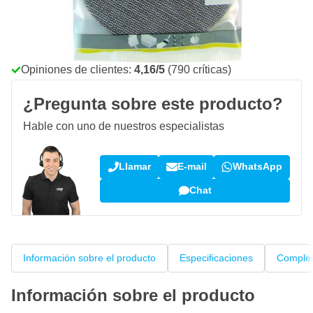
Haz tu pedido antes de las 23:59,
se envía hoy
Envío gratis
desde 150,- €
100 días
devoluciones & cambios
Opiniones de clientes:
4,16/5
(790 críticas)
¿Pregunta sobre este producto?
Hable con uno de nuestros especialistas
Llamar
E-mail
WhatsApp
Chat
Información sobre el producto
Especificaciones
Complet
Información sobre el producto