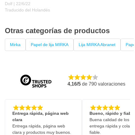
22 de junio de 2022
Dolf |
22/6/22
Traducido del Holandés
Otras categorías de productos
Mirka
Papel de lija MIRKA
Lija MIRKA Abranet
Papel
4,16/5
de
790
valoraciones
Entrega rápida, página web
Bueno, rápido y fiable
clara
Buena calidad de los pr
Entrega rápida, página web
entrega rápida y colabo
clara y productos muy buenos.
fiable.