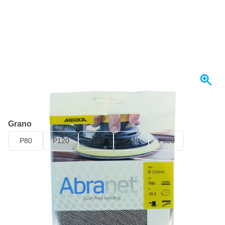
Se envía hoy
Grano
P80
P120
P180
P240
P320
19,
€
21
incl. IVA
Cantidad
Añadir al carrito