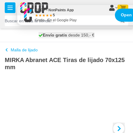
Ir al contenido
CROP - NonPaints App
Open
5
Gratis - En el Google Play
100 días
Envío gratis
desde 150,- €
se envía hoy
Malla de lijado
MIRKA Abranet ACE Tiras de lijado 70x125
mm