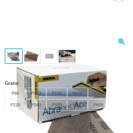
View larger image
View larger image
View larger image
View larger image
Se envía hoy
Grano
P80
P100
P120
P150
P180
P220
P240
P320
P400
P600
38,
€
07
incl. IVA