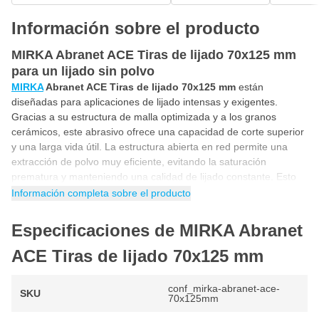
Información sobre el producto
MIRKA Abranet ACE Tiras de lijado 70x125 mm
para un lijado sin polvo
MIRKA
Abranet ACE Tiras de lijado 70x125 mm
están
diseñadas para aplicaciones de lijado intensas y exigentes.
Gracias a su estructura de malla optimizada y a los granos
cerámicos, este abrasivo ofrece una capacidad de corte superior
y una larga vida útil. La estructura abierta en red permite una
extracción de polvo muy eficiente, evitando la saturación
prematura y manteniendo una calidad de lijado constante. Esto
convierte a las
tiras de lijado
MIRKA
Abranet ACE 70x125 mm
Información completa sobre el producto
en la opción ideal para trabajar en maderas duras, superficies
sólidas y capas base.
Especificaciones de MIRKA Abranet
Lijado sin polvo en madera, plástico y metal
ACE Tiras de lijado 70x125 mm
Las
tiras Abranet ACE 70x125 mm de MIRKA
son altamente
versátiles y adecuadas para materiales como
madera dura y
conf_mirka-abranet-ace-
SKU
blanda, plástico, acero, imprimación, laca y composites
.
70x125mm
Gracias a su formato y diseño, se adaptan tanto a trabajos