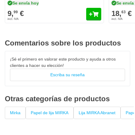
Se envía hoy
Se envía
Tipo de construcción: Malla abierta (estructura en red)
9,
€
18,
€
99
63
Material abrasivo: Grano cerámico / recubrimiento cerámico
Tipo de fijación: Velcro
Apto para: Madera, plástico, acero, laca, imprimación,
composites
Comentarios sobre los productos
Tipo de unión: Resina sobre resina (Resin over resin)
Recubrimiento: Capa cerrada de grano (closed coat)
¡Sé el primero en valorar este producto y ayuda a otros
clientes a hacer su elección!
Ventajas: Alta capacidad de corte, larga durabilidad, mínima
obstrucción
Escriba su reseña
Otras categorías de productos
Mirka
Papel de lija MIRKA
Lija MIRKA Abranet
Papel