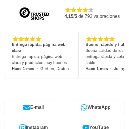
4,15/5
de
792
valoraciones
Entrega rápida, página web
Bueno, rápido y fiable
clara
Buena calidad de los pr
Entrega rápida, página web
entrega rápida y colabo
clara y productos muy buenos.
fiable.
Hace 1 mes
·
Gerben, Druten
Hace 1 mes
·
Johny, 
E-mail
WhatsApp
Instagram
YouTube