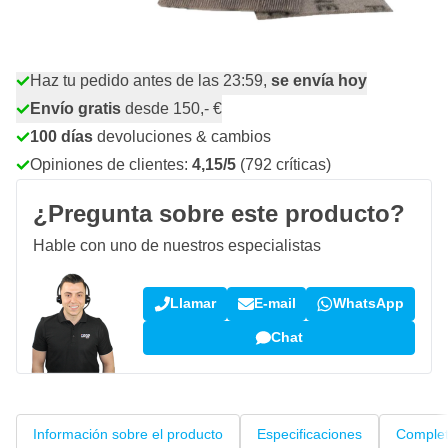
Cantidad
Añadir al carrito
Haz tu pedido antes de las 23:59,
se envía hoy
Envío gratis
desde 150,- €
100 días
devoluciones & cambios
Opiniones de clientes:
4,15/5
(792 críticas)
¿Pregunta sobre este producto?
Hable con uno de nuestros especialistas
Llamar
E-mail
WhatsApp
Chat
Información sobre el producto
Especificaciones
Complet