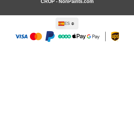
CROP - NonPaints.com
Lenguaje
ES
Añadir al carrito