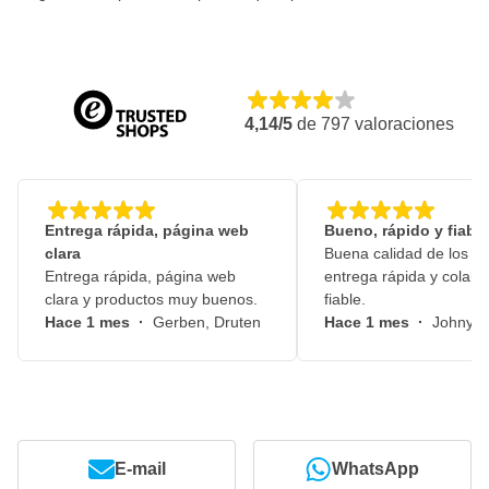
4,14/5
de
797
valoraciones
Entrega rápida, página web
Bueno, rápido y fiable
clara
Buena calidad de los pr
Entrega rápida, página web
entrega rápida y colabo
clara y productos muy buenos.
fiable.
Hace 1 mes
·
Gerben, Druten
Hace 1 mes
·
Johny, 
E-mail
WhatsApp