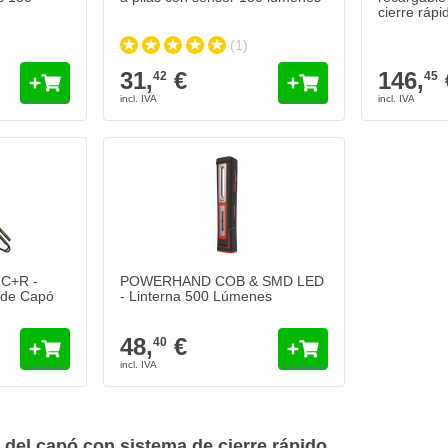
cierre rápi
(1)
31,
€
146,
42
45
C+R -
POWERHAND COB & SMD LED
z de Capó
- Linterna 500 Lúmenes
48,
€
40
y del capó con sistema de cierre rápido