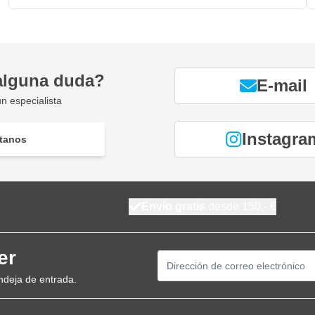
alguna duda?
E-mail
n especialista
Instagra
tanos
Envío gratis
desde 150,- €
er
Dirección de email
ndeja de entrada.