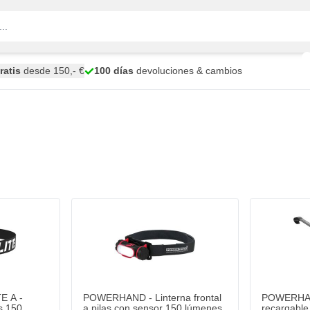
ratis
desde 150,- €
100 días
devoluciones & cambios
E A -
POWERHAND - Linterna frontal
POWERHAN
as 150
a pilas con sensor 150 lúmenes
recargable