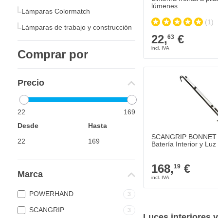
lúmenes
Lámparas Colormatch
(1)
Lámparas de trabajo y construcción
22,
€
63
Comprar por
Precio
22
169
Desde
Hasta
SCANGRIP BONNET 
Batería Interior y Lu
168,
€
19
Marca
POWERHAND
3
SCANGRIP
3
Luces interiores 