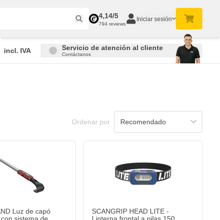
4,14/5
Iniciar sesión
794 reviews
Servicio de atención al cliente
incl. IVA
Contáctanos
Ordenar por
D Luz de capó
SCANGRIP HEAD LITE -
 con sistema de
Linterna frontal a pilas 150