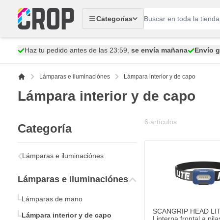
Ir al contenido
Categorías
Haz tu pedido antes de las 23:59,
se envía mañana
Envío g
Lámparas e iluminaciónes
Lámpara interior y de capo
Lámpara interior y de capo
6
artículos
Categoría
Lámparas e iluminaciónes
Lámparas e iluminaciónes
Lámparas de mano
SCANGRIP HEAD LIT
Lámpara interior y de capo
Linterna frontal a pil