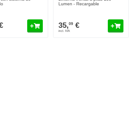
do
Lumen - Recargable
€
35,
€
09