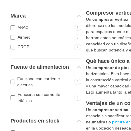
Compresor vertica
Marca
Un
compresor vertical
diferencia de los modelo
ABAC
1
para espacios donde el u
Airmec
3
herramientas neumáticas,
capacidad con un diseño
CROP
1
que buscan potencia y ef
Qué hace único a
Fuente de alimentación
Un
compresor de pie
se
horizontales. Esto hace
Funciona con corriente
la construcción vertica
3
eléctrica
y una mayor capacidad d
Esto aumenta tanto la ef
Funciona con corriente
2
trifásica
Ventajas de un co
Un
compresor vertical
espacio sin sacrificar 
Productos en stock
neumáticas o
pintura en
en la ubicación deseada