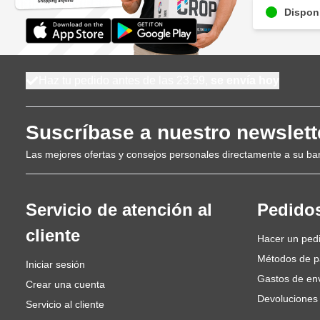
Disponi
Haz tu pedido antes de las 23:59,
se envía hoy
Suscríbase a nuestro newslett
Las mejores ofertas y consejos personales directamente a su ba
Servicio de atención al
Pedido
cliente
Hacer un ped
Métodos de 
Iniciar sesión
Gastos de en
Crear una cuenta
Devoluciones
Servicio al cliente