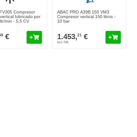
FV305 Compresor
ABAC PRO A39B 150 VM3
 vertical lubricado por
Compresor vertical 150 litros -
ltr/min - 5,5 CV
10 bar
€
1.453,
€
49
21