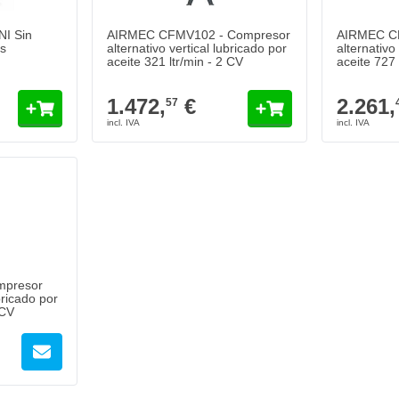
I Sin
AIRMEC CFMV102 - Compresor
AIRMEC C
os
alternativo vertical lubricado por
alternativo
aceite 321 ltr/min - 2 CV
aceite 727 
1.472,
€
2.261,
57
presor
bricado por
 CV