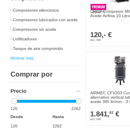
Compresores silenciosos
CROP Compresor MIN
Aceite Airflow 10 Litr
Compresores lubricados con aceite
Compresores sin aceite
120,- €
Liofilizadores
Tanque de aire comprimido
Mostrar más
Comprar por
Precio
AIRMEC CFV203 Com
alternativo vertical lu
aceite 385 ltr/min - 3
120
2262
1.841,
€
62
Desde
Hasta