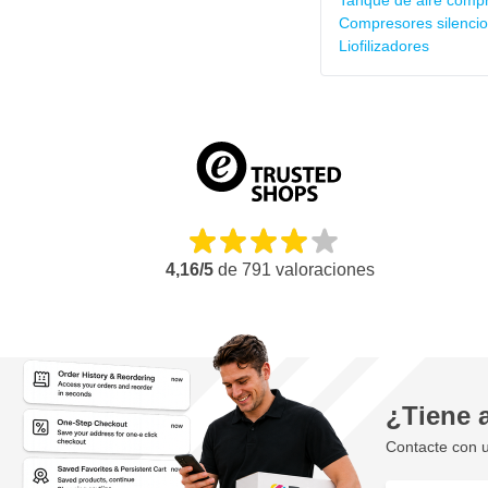
Tanque de aire comp
Compresores silenci
Liofilizadores
4,16/5
de
791
valoraciones
¿Tiene 
Contacte con u