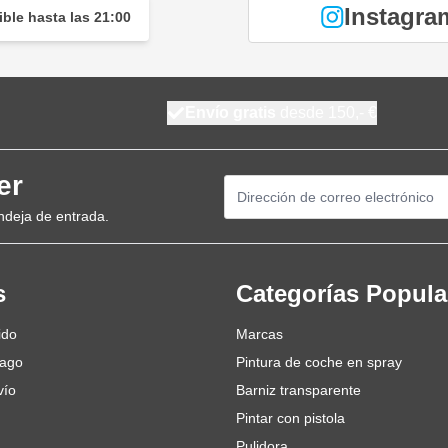
Instagra
ble hasta las 21:00
Envío gratis
desde 150,- €
er
Dirección de email
ndeja de entrada.
s
Categorías Popula
ido
Marcas
pago
Pintura de coche en spray
vío
Barniz transparente
Pintar con pistola
Pulidora