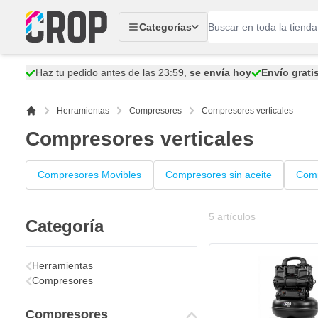
Ir al contenido
Categorías
Haz tu pedido antes de las 23:59,
se envía hoy
Envío grati
Herramientas
Compresores
Compresores verticales
Compresores verticales
Compresores Movibles
Compresores sin aceite
Comp
5
artículos
Categoría
Herramientas
Compresores
Compresores