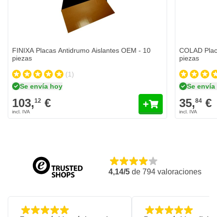
FINIXA Placas Antidrumo Aislantes OEM - 10
COLAD Placa
piezas
piezas
(1)
Se envía hoy
Se envía
103,
€
35,
€
12
84
4,14/5
de
794
valoraciones