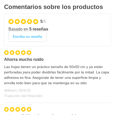
Comentarios sobre los productos
5
/5
Basado en
5 reseñas
Escriba su reseña
Ahorra mucho ruido
Las hojas tienen un práctico tamaño de 50x50 cm y ya están
perforadas para poder dividirlas fácilmente por la mitad. La capa
adhesiva es fina. Asegúrate de tener una superficie limpia y
enrolla todo bien para que se mantenga en su sitio
28 de mayo de 2025
Wilfred |
28/5/25
Traducido del Holandés