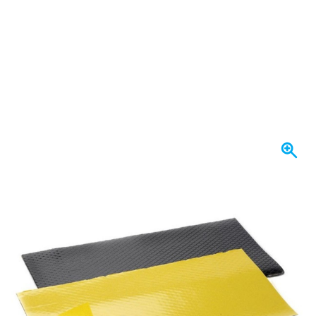
Se envía hoy
72,
€
02
incl. IVA
Cantidad
Añadir al carrito
Haz tu pedido antes de las 23:59,
se envía hoy