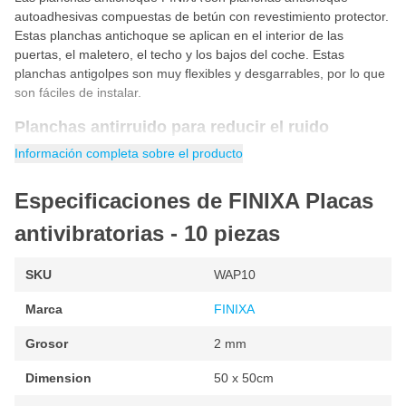
autoadhesivas compuestas de betún con revestimiento protector.
Estas planchas antichoque se aplican en el interior de las
puertas, el maletero, el techo y los bajos del coche. Estas
planchas antigolpes son muy flexibles y desgarrables, por lo que
son fáciles de instalar.
Planchas antirruido para reducir el ruido
Las planchas antidrumming profesionales FINIXA garantizan una
Información completa sobre el producto
buena atenuación acústica de los ruidos como las vibraciones,
para los sistemas de audio y otros ruidos en el coche. Cada
Especificaciones de FINIXA Placas
placa antidrumming se puede dividir en la línea de perforación
integrada para hacer 2 piezas de 25cm x 50cm.
antivibratorias - 10 piezas
Características de las planchas antitambor FINIXA
SKU
WAP10
Gran flexibilidad
Marca
FINIXA
Dotadas de una "estructura gofre
Fabricadas con betún
Grosor
2 mm
Fácil de cortar
Dimension
50 x 50cm
Resistente al calor