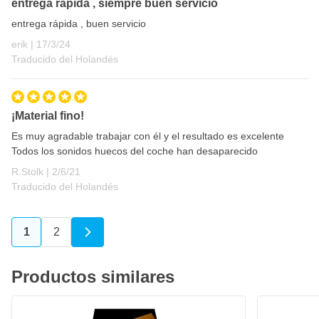
entrega rápida , siempre buen servicio
entrega rápida , buen servicio
17 de marzo de 2024
erik |
17/3/24
Traducido del Holandés
¡Material fino!
Es muy agradable trabajar con él y el resultado es excelente
Todos los sonidos huecos del coche han desaparecido
2 de junio de 2021
R.Stolk |
2/6/21
Traducido del Holandés
1
2
Actualmente estás leyendo página
Página
Productos similares