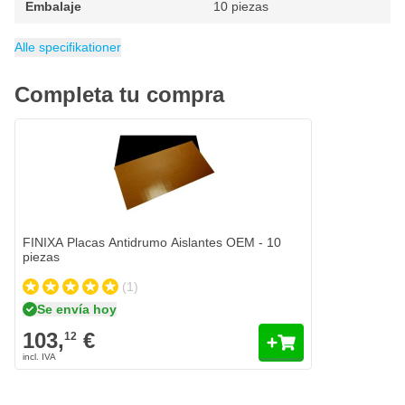
Embalaje
10 piezas
Autoadhesivo
Longitud
Anchura
EAN
Categoría
5491196006689
50 cm
50 cm
Insonorizante para auto
Dimensiones: 50x50cm
Alle specifikationer
Completa tu compra
FINIXA Placas Antidrumo Aislantes OEM - 10
piezas
(1)
Se envía hoy
103,
€
12