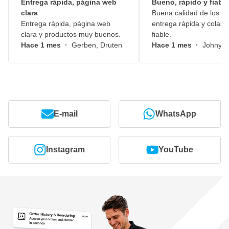
Entrega rápida, página web
Bueno, rápido y fiable
clara
Buena calidad de los pr
Entrega rápida, página web
entrega rápida y colabo
clara y productos muy buenos.
fiable.
Hace 1 mes
·
Gerben, Druten
Hace 1 mes
·
Johny, 
E-mail
WhatsApp
Instagram
YouTube