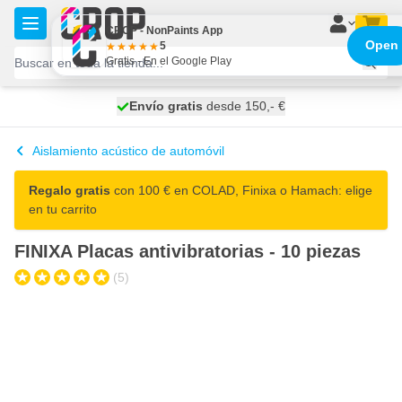
Ir al contenido
CROP - NonPaints App
Open
5
Gratis - En el Google Play
100 días
Envío gratis
desde 150,- €
se envía hoy
Aislamiento acústico de automóvil
Regalo gratis
con 100 € en COLAD, Finixa o Hamach: elige
en tu carrito
FINIXA Placas antivibratorias - 10 piezas
(5)