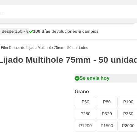
s
desde 150,- €
100 días
devoluciones & cambios
ilm Discos de Lijado Multihole 75mm - 50 unidades
ijado Multihole 75mm - 50 unida
Se envía hoy
Grano
P60
P80
P100
P280
P320
P360
P1200
P1500
P2000