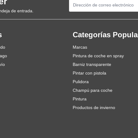
er
Dirección de email
ndeja de entrada.
s
Categorías Popula
ido
Marcas
pago
Pintura de coche en spray
 de CROP de 75mm
vío
Barniz transparente
Pintar con pistola
larga durabilidad
Pulidora
ongado e intensivo
Champú para coche
Pintura
n de polvo
Productos de invierno
alinearse con tu almohadilla de
al
ara una larga durabilidad