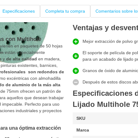
Especificaciones
Completa tu compra
Comentarios sobre lo
Ventajas y desven
s con Multihole
Mejor extracción de polvo gr
ienen en paquetes de 50 hojas
mm
están especialmente
El soporte de película de pol
e
y
de alta calidad
en madera,
para un acabado de lijado p
 pinturas existentes, barnices,
Granos de óxido de aluminio 
profesionales son redondos de
omo excéntricas con almohadilla
Después de estos discos abr
o de aluminio de la más alta
le de 75mm ofrecen un patrón de
Especificaciones
para aquellos que desean trabajar
Lijado Multihole 
al impecable. Perfecto para uso
aciones industriales y proyectos
SKU
ara una óptima extracción
Marca