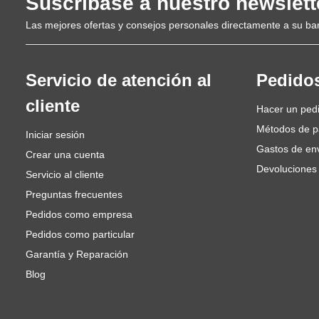
Suscríbase a nuestro newslett
P800
Las mejores ofertas y consejos personales directamente a su ba
P1000
P1200
P1500
Servicio de atención al
Pedido
P2000
cliente
Hacer un ped
P3000
Métodos de 
Iniciar sesión
Características de los Discos de Lijado GreenX Film
Gastos de en
Crear una cuenta
Discos de lijado profesionales sobre soporte de poliéster
Devoluciones
Servicio al cliente
Granos de óxido de aluminio de la más alta calidad con una 
Preguntas frecuentes
Soporte flexible que es resistente a desgarros para uso prol
Pedidos como empresa
Patrón de agujeros Multihole que permite la mejor extracció
Pedidos como particular
Únicos 25 agujeros de polvo en el soporte que no necesitan 
Garantía y Reparación
lijado
Blog
Crea un bonito patrón de rayado para un acabado profesion
Papel de lija tratado con un recubrimiento anti-obstrucción p