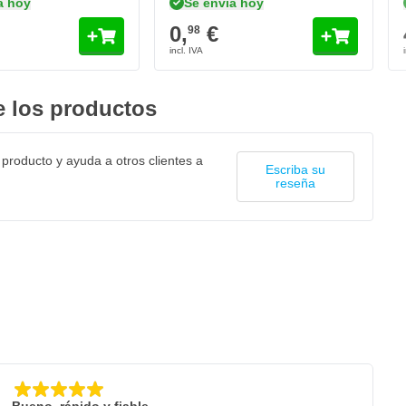
a hoy
Se envía hoy
0,
€
98
 los productos
 producto y ayuda a otros clientes a
Escriba su
reseña