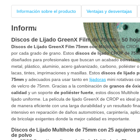
Información sobre el producto
Ventajas y desventajas
Información sobre el producto
Discos de Lijado GreenX Film de 75mm - 50 hoja
Discos de Lijado GreenX Film 75mm con Multihole
de CROP v
por cada grado de grano. Estos
discos de lijado CROP de 75
diseñados para profesionales que buscan un acabado
constant
metal, plástico, aluminio, acero galvanizado, carbono, poliéster o
lacas, tintes, imprimaciones y masillas. Estos
discos de lijado 
75mm
y adecuados para usar tanto en
lijadoras
mini rotativas c
de velcro de 75mm. Gracias a la combinación de
granos de óxid
calidad
y un soporte
de poliéster fuerte
, estos discos Multiho
lijado uniforme. La película de lijado GreenX de CROP es ideal 
de manera eficiente con una larga durabilidad y un resultado fin
intensivo en reparación de daños automotrices, carpintería, aplic
de bricolaje exigentes donde la mejor calidad es importante.
Discos de Lijado Multihole de 75mm con 25 agujeros p
de polvo