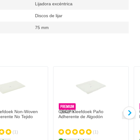
Lijadora excéntrica
Discos de lijar
75 mm
ales
C
4
Ca
Si
efdoek Non-Woven
CROP Kleefdoek Paño
erente No Tejido
Adherente de Algodón
(1)
(1)