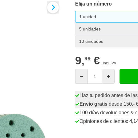
Elija un número
1 unidad
5 unidades
10 unidades
9,
€
99
incl. IVA
Cantidad
Haz tu pedido antes de las
Envío gratis
desde 150,- 
100 días
devoluciones & 
Opiniones de clientes:
4,1