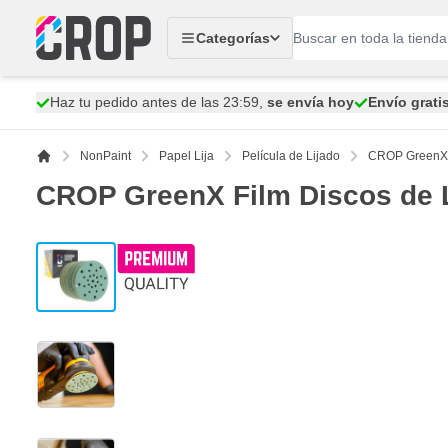
Ir al contenido
Categorías
Haz tu pedido antes de las 23:59,
se envía hoy
Envío grati
NonPaint
Papel Lija
Película de Lijado
CROP GreenX F
CROP GreenX Film Discos de L
View larger image
View larger image