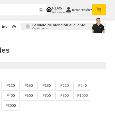
4,14/5
Iniciar sesión
794 reviews
Servicio de atención al cliente
incl. IVA
Contáctanos
des
P120
P150
P180
P220
P240
P400
P500
P600
P800
P1000
P3000