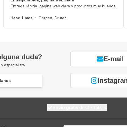
Entrega rápida, página web clara
o:
Entrega rápida, página web clara y productos muy buenos.
Hace 1 mes
·
Gerben, Druten
alguna duda?
E-mail
n especialista
Instagra
tanos
Envío gratis
desde 150,- €