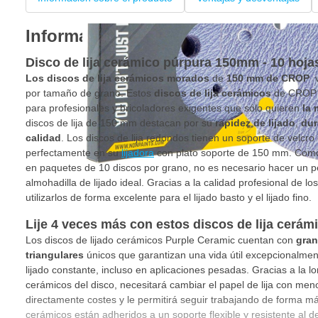
Información sobre el producto
Disco de lija cerámico púrpura 150mm - 10 hoja
Los
discos de lija
cerámicos morados
de
150 mm
de CROP
por tamaño de grano. Estos
discos de
lija
cerámicos
de CROP e
para profesionales y bricoladores exigentes que sólo quieren
la 
discos de lija de 150 mm destacan por su
rapidez de lijado
,
dur
calidad
. Los discos de lija redondos tienen un soporte de velcr
perfectamente en su
lijadora
con plato soporte de 150 mm. Como 
en paquetes de 10 discos por grano, no es necesario hacer un pe
almohadilla de lijado ideal. Gracias a la calidad profesional de lo
utilizarlos de forma excelente para el lijado basto y el lijado fino.
Lije 4 veces más con estos discos de lija cerám
Los discos de lijado cerámicos Purple Ceramic cuentan con
gran
triangulares
únicos que garantizan una vida útil excepcionalmen
lijado constante, incluso en aplicaciones pesadas. Gracias a la 
cerámicos del disco, necesitará cambiar el papel de lija con meno
directamente costes y le permitirá seguir trabajando de forma má
cerámicos están adheridos a un soporte flexible y resistente al d