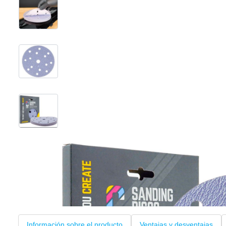
View larger image
View larger image
View larger image
+3
Información sobre el producto
Ventajas y desventajas