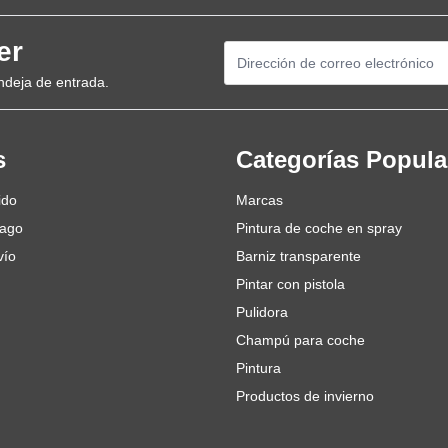
er
Dirección de email
ndeja de entrada.
s
Categorías Popula
ido
Marcas
pago
Pintura de coche en spray
vío
Barniz transparente
Pintar con pistola
Pulidora
Champú para coche
Pintura
Productos de invierno