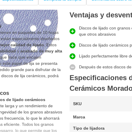
Ventajas y desven
s
Discos de lijado con granos
vienen en paquetes de 10 hojas
que otros abrasivos
stán especialmente diseñados
mejor calidad de lijado
. Estos
Discos de lijado cerámicos p
abilidad
y
acabado de muy alta
Lijado perfectamente libre d
o que hace que encajen
este papel de lija se presenta
Después de estos discos de 
dido grande para disfrutar de la
s discos de lija cerámicos, podrá
Especificaciones 
Cerámicos Morado
icos
os de lijado cerámicos
SKU
te larga y un rendimiento de
longevidad de los granos abrasivos
Marca
s frecuencia, lo que le ahorrará
s eficiente. Todos los granos
Tipo de lijadora
esgarro, lo que permite que los