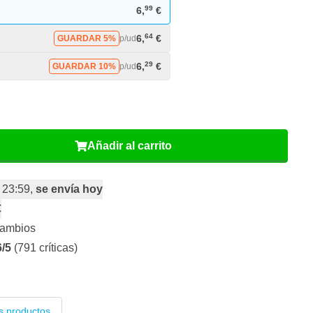
99
6,
€
64
6,
€
GUARDAR 5%
p/ud
29
6,
€
GUARDAR 10%
p/ud
Añadir al carrito
 23:59,
se envía hoy
€
cambios
6/5
(791 críticas)
s productos