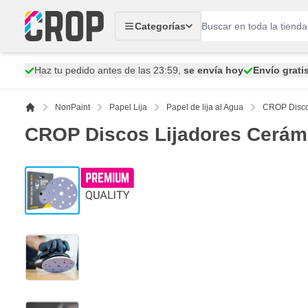
Ir al contenido
Categorías
Haz tu pedido antes de las 23:59,
se envía hoy
Envío grati
NonPaint
Papel Lija
Papel de lija al Agua
CROP Disco
CROP Discos Lijadores Cerám
View larger image
View larger image