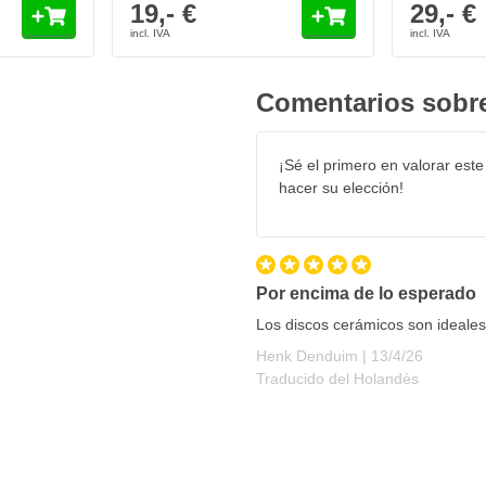
19,- €
29,- €
Comentarios sobre
¡Sé el primero en valorar este
os de 150 mm en un juego de 10
hacer su elección!
e grano, existe el disco de lija
 Como resultado, usted se
es granos de lijado:
Por encima de lo esperado
Los discos cerámicos son ideales 
13 de abril de 2
Henk Denduim |
13/4/26
Traducido del Holandés