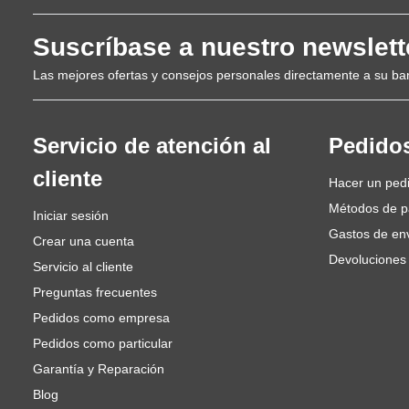
De uso universal para cualquier trabajo de lijado
Puede utilizarse en todos los materiales y superficies
Suscríbase a nuestro newslett
Embalaje de 10 hojas por grano
Las mejores ofertas y consejos personales directamente a su ba
Servicio de atención al
Pedido
cliente
Hacer un ped
Métodos de 
Iniciar sesión
Gastos de en
Crear una cuenta
Devoluciones
Servicio al cliente
Preguntas frecuentes
Pedidos como empresa
Pedidos como particular
Garantía y Reparación
Blog