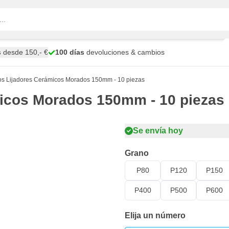
s
desde 150,- €
100 días
devoluciones & cambios
s Lijadores Cerámicos Morados 150mm - 10 piezas
icos Morados 150mm - 10 piezas
Se envía hoy
Grano
P80
P120
P150
P400
P500
P600
Elija un número