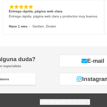
Entrega rápida, página web clara
Entrega rápida, página web clara y productos muy buenos.
Hace 1 mes
·
Gerben, Druten
Morados 150mm
lares
alguna duda?
E-mail
e otros abrasivos
n especialista
do e intensivo
al
Instagra
tanos
ón para una larga vida útil
jadora con plato soporte de 150
Envío gratis
desde 150,- €