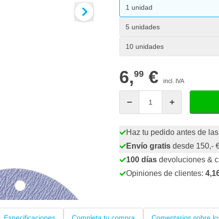
1 unidad
5 unidades
10 unidades
6,
€
99
incl. IVA
Cantidad
Haz tu pedido antes de las
Envío gratis
desde 150,- 
100 días
devoluciones & 
Opiniones de clientes:
4,1
Especificaciones
Completa tu compra
Comentarios sobre lo