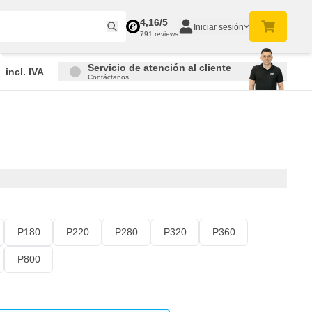
4,16/5
Iniciar sesión
791 reviews
Servicio de atención al cliente
incl. IVA
Contáctanos
P180
P220
P280
P320
P360
P800