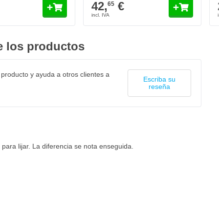
42,
€
65
 los productos
 producto y ayuda a otros clientes a
Escriba su
reseña
para lijar. La diferencia se nota enseguida.
026