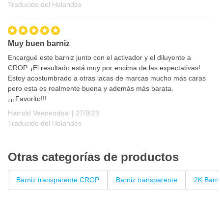
Traducido del Holandés
litros
Barniz especial resistente a arañazos con tecnología Reflow
El mejor barniz transparente para sobre
pintura de coche
,
Muy buen barniz
laca 2K y capa base
Encargué este barniz junto con el activador y el diluyente a
Este Barniz Transparente Alta solidez 2K se utiliza
CROP. ¡El resultado está muy por encima de las expectativas!
profesionalmente y OEM
Estoy acostumbrado a otras lacas de marcas mucho más caras
pero esta es realmente buena y además más barata.
Barniz fácil de aplicar
¡¡¡Favorito!!!
Súper alto brillo y profundidad
27 de septiembre de 2023
Harrold Veenendaal |
27/9/23
Barniz transparente resistente a los rayos UV; no amarillea
Traducido del Holandés
A pesar de su calidad 2K, este barniz transparente sigue
siendo flexible y maleable
Otras categorías de productos
Se puede aplicar sobre barnices al agua y convencionales
Se alisa perfectamente y no encoge
Barniz transparente CROP
Barniz transparente
2K Barn
Muy resistente a la intemperie, combustibles, ácidos y
productos químicos
El barniz transparente 2K es excelente para pulir