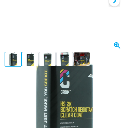
View larger image
View larger image
View larger image
View larger image
View larger image
+2
Se envía hoy
Variante
CROP 2K Barniz Alto Brillo resiste a los arañazos - Lata 5 litros
Elija un número
1 unidad
150,- €