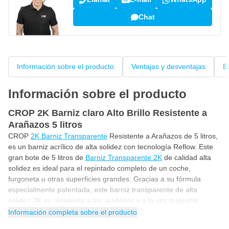
Chat
Información sobre el producto
Ventajas y desventajas
E
Información sobre el producto
CROP 2K Barniz claro Alto Brillo Resistente a
Arañazos 5 litros
CROP
2K Barniz Transparente
Resistente a Arañazos de 5 litros,
es un barniz acrílico de alta solidez con tecnología Reflow. Este
gran bote de 5 litros de
Barniz Transparente 2K
de calidad alta
solidez es ideal para el repintado completo de un coche,
furgoneta u otras superficies grandes. Gracias a su fórmula
especialmente patentada, este barniz transparente de alta
solidez 2K es resistente a los arañazos y a la vez maleable,
flexible y elástico. Este barniz transparente de alto brillo de 2
Información completa sobre el producto
componentes endurece de forma increíble, es muy resistente a