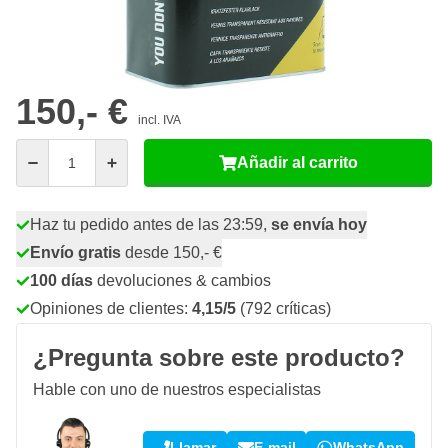
50
2 unidades
145,
€
GUARDAR 3%
p/ud
50
4 unidades
142,
€
GUARDAR 5%
p/ud
150,- €
incl. IVA
Cantidad
Añadir al carrito
Haz tu pedido antes de las 23:59,
se envía hoy
Envío gratis
desde 150,- €
100 días
devoluciones & cambios
Opiniones de clientes:
4,15/5
(792 críticas)
¿Pregunta sobre este producto?
Hable con uno de nuestros especialistas
Llamar
E-mail
WhatsApp