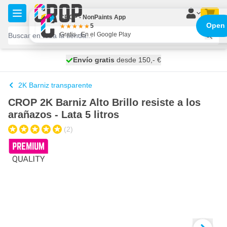
Ir al contenido
CROP - NonPaints App
Open
5
Gratis - En el Google Play
100 días
Envío gratis
desde 150,- €
se envía hoy
2K Barniz transparente
CROP 2K Barniz Alto Brillo resiste a los
arañazos - Lata 5 litros
(2)