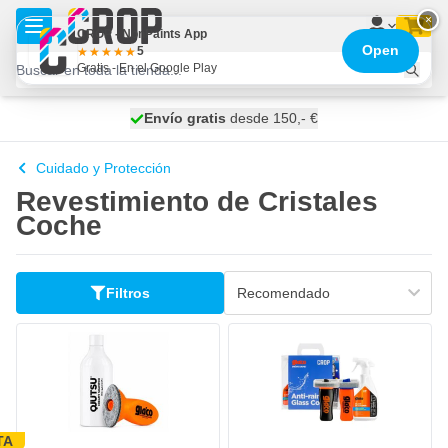
Ir al contenido
×
CROP - NonPaints App
Open
5
Gratis - En el Google Play
100 días
Envío gratis
desde 150,- €
se envía hoy
Cuidado y Protección
Revestimiento de Cristales
Coche
Filtros
TA