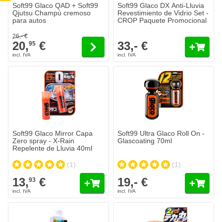
El precio depende de las opciones elegidas en la página de produc
Soft99 Glaco QAD + Soft99
Soft99 Glaco DX Anti-Lluvia
Qjutsu Champú cremoso
Revestimiento de Vidrio Set -
para autos
CROP Paquete Promocional
26,- €
20,
€
33,- €
95
Soft99 Glaco Mirror Capa
Soft99 Ultra Glaco Roll On -
Zero spray - X-Rain
Glascoating 70ml
Repelente de Lluvia 40ml
(1)
(1)
13,
€
19,- €
93