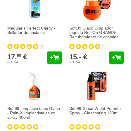
Meguiar's Perfect Clarity -
Soft99 Glaco Limpiador
Sellador de cristales
Líquido Roll On GRANDE -
Recubrimiento de cristales
120ml
(2)
(1)
17,
€
15,- €
98
Soft99 Limpiacristales Glaco
Soft99 Glaco W-Jet Potente
- Rain-X limpiacristales en
Spray - Glascoating 180ml
spray 400ml
(1)
(1)