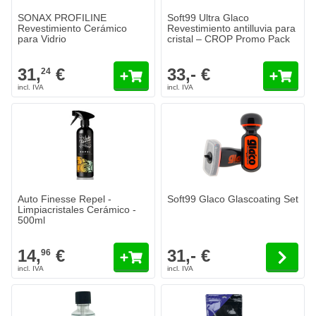
SONAX PROFILINE
Soft99 Ultra Glaco
Revestimiento Cerámico
Revestimiento antilluvia para
para Vidrio
cristal – CROP Promo Pack
31,
€
33,- €
24
El precio depende de las opcione
Auto Finesse Repel -
Soft99 Glaco Glascoating Set
Limpiacristales Cerámico -
500ml
14,
€
31,- €
96
ANGELWAX Exodus - Revestimiento cerámico de vidrio
36,- €
Se envía hoy