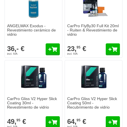
Cantidad
Contenido
Añadir al carrito
ANGELWAX Exodus -
CarPro FlyBy30 Full Kit 20ml
Revestimiento cerámico de
- Ruiten & Revestimiento de
vidrio
vidrio
36,- €
23,
€
95
CarPro Gliss V2 Hyper Slick
CarPro Gliss V2 Hyper Slick
Coating 30ml -
Coating 50ml -
Revestimiento de vidrio
Recubrimiento de vidrio
49,
€
64,
€
95
95