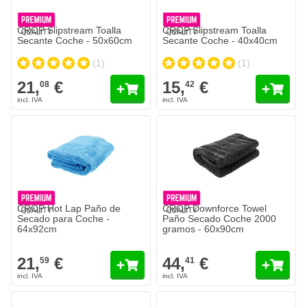
CROP Slipstream Toalla
CROP Slipstream Toalla
Secante Coche - 50x60cm
Secante Coche - 40x40cm
(1)
(1)
21,
€
15,
€
08
42
CROP Hot Lap Paño de
CROP Downforce Towel
Secado para Coche -
Paño Secado Coche 2000
64x92cm
gramos - 60x90cm
21,
€
44,
€
59
41