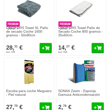
CROP DRS Towel XL Paño
CROP DRS Towel Paño de
de secado Coche 1600
Secado Coche 800 gramos -
gramos - 50x80cm
35x60cm
28,
€
14,
€
31
27
Escoba para coche Meguiars
SONAX Zeem - Esponja
- Piel natural
Gamuza Anticondensación
27,
€
2,
€
70
76