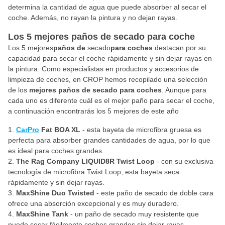
determina la cantidad de agua que puede absorber al secar el
coche. Además, no rayan la pintura y no dejan rayas.
Los 5 mejores paños de secado para coche
Los 5 mejores
paños de
secado
para coches
destacan por su
capacidad para secar el coche rápidamente y sin dejar rayas en
la pintura. Como especialistas en productos y accesorios de
limpieza de coches, en CROP hemos recopilado una selección
de los
mejores paños de secado para coches
. Aunque para
cada uno es diferente cuál es el mejor paño para secar el coche,
a continuación encontrarás los 5 mejores de este año
CarPro
Fat BOA XL
- esta bayeta de microfibra gruesa es
perfecta para absorber grandes cantidades de agua, por lo que
es ideal para coches grandes.
The Rag Company LIQUID8R Twist Loop
- con su exclusiva
tecnología de microfibra Twist Loop, esta bayeta seca
rápidamente y sin dejar rayas.
MaxShine Duo Twisted
- este paño de secado de doble cara
ofrece una absorción excepcional y es muy duradero.
MaxShine Tank
- un paño de secado muy resistente que
puede secar fácilmente coches grandes sin dejar rayas.