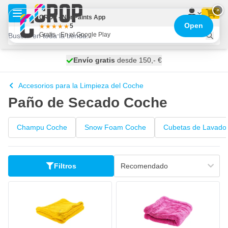
Ir al contenido
×
CROP - NonPaints App
Open
5
Gratis - En el Google Play
100 días
Envío gratis
desde 150,- €
se envía mañana
Accesorios para la Limpieza del Coche
Paño de Secado Coche
Champu Coche
Snow Foam Coche
Cubetas de Lavado 
Filtros