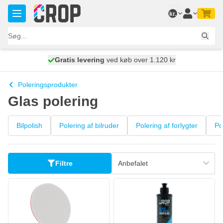
Skip to Content
kr.
Gratis levering
100 dage
ved køb over 1.120 kr
vi sender i dag
Poleringsprodukter
Glas polering
Bilpolish
Polering af bilruder
Polering af forlygter
Po
Filtre