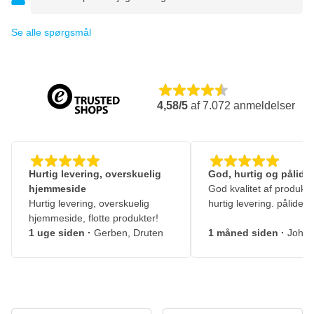
Se alle spørgsmål
4,58/5
af
7.072
anmeldelser
Hurtig levering, overskuelig
God, hurtig og pålidel
hjemmeside
God kvalitet af produkte
Hurtig levering, overskuelig
hurtig levering. pålidelig
hjemmeside, flotte produkter!
1 uge siden
·
Gerben, Druten
1 måned siden
·
Johny