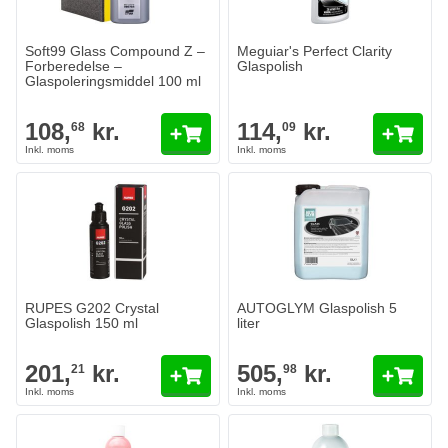
Soft99 Glass Compound Z –
Meguiar's Perfect Clarity
Forberedelse –
Glaspolish
Glaspoleringsmiddel 100 ml
108,
kr.
114,
kr.
68
09
RUPES G202 Crystal
AUTOGLYM Glaspolish 5
Glaspolish 150 ml
liter
201,
kr.
505,
kr.
21
98