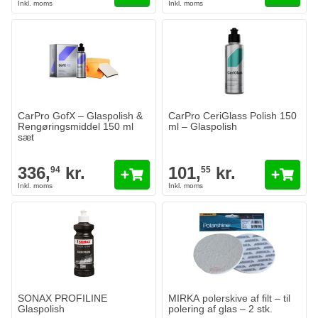
CarPro GofX – Glaspolish &
CarPro CeriGlass Polish 150
Rengøringsmiddel 150 ml
ml – Glaspolish
sæt
336,
kr.
101,
kr.
94
55
MIRKA polerskive af filt – til poler
113,
kr.
89
På lager
Antal
Diameter
Læg i kurv
SONAX PROFILINE
MIRKA polerskive af filt – til
Glaspolish
polering af glas – 2 stk.