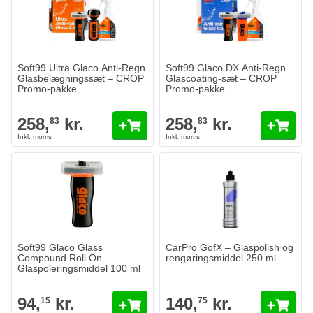
Soft99 Ultra Glaco Anti-Regn
Soft99 Glaco DX Anti-Regn
Glasbelægningssæt – CROP
Glascoating-sæt – CROP
Promo-pakke
Promo-pakke
258,
kr.
258,
kr.
83
83
Soft99 Glaco Glass
CarPro GofX – Glaspolish og
Compound Roll On –
rengøringsmiddel 250 ml
Glaspoleringsmiddel 100 ml
94,
kr.
140,
kr.
15
75