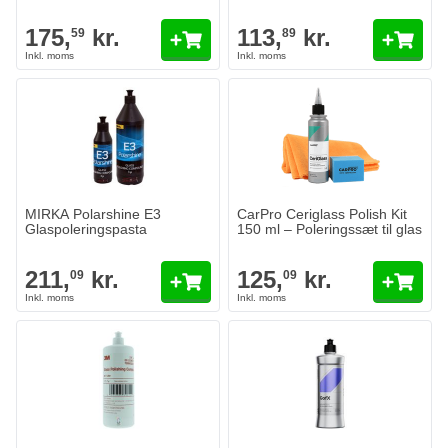
175,
kr.
113,
kr.
59
89
MIRKA Polarshine E3 Glaspoleringspasta
211,
kr.
09
På lager
Antal
Volume
Læg i kurv
MIRKA Polarshine E3
CarPro Ceriglass Polish Kit
Glaspoleringspasta
150 ml – Poleringssæt til glas
211,
kr.
125,
kr.
09
09