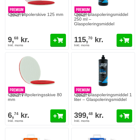
CROP filtpolerskive 125 mm
CROP Glaspoleringsmiddel
250 ml –
Glaspoleringsmiddel
9,
kr.
115,
kr.
68
70
CROP Filtpoleringsskive 80
CROP Glaspoleringsmiddel 1
mm
liter – Glaspoleringsmiddel
6,
kr.
399,
kr.
74
48