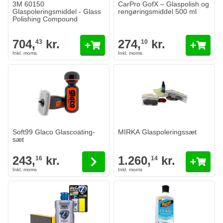
3M 60150
CarPro GofX – Glaspolish og
Glaspoleringsmiddel - Glass
rengøringsmiddel 500 ml
Polishing Compound
704,
kr.
274,
kr.
43
10
MIRKA Glaspoleringssæt
1.260,
kr.
14
På lager
Antal
Diameter
Læg i kurv
The price depends on the options chosen on the product page
Soft99 Glaco Glascoating-
MIRKA Glaspoleringssæt
sæt
243,
kr.
1.260,
kr.
16
14