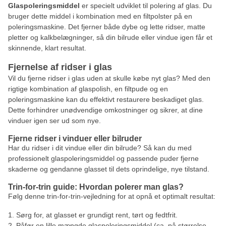
Glaspoleringsmiddel
er specielt udviklet til polering af glas. Du
bruger dette middel i kombination med en filtpolster på en
poleringsmaskine. Det fjerner både dybe og lette ridser, matte
pletter og kalkbelægninger, så din bilrude eller vindue igen får et
skinnende, klart resultat.
Fjernelse af ridser i glas
Vil du fjerne ridser i glas uden at skulle købe nyt glas? Med den
rigtige kombination af glaspolish, en filtpude og en
poleringsmaskine kan du effektivt restaurere beskadiget glas.
Dette forhindrer unødvendige omkostninger og sikrer, at dine
vinduer igen ser ud som nye.
Fjerne ridser i vinduer eller bilruder
Har du ridser i dit vindue eller din bilrude? Så kan du med
professionelt glaspoleringsmiddel og passende puder fjerne
skaderne og gendanne glasset til dets oprindelige, nye tilstand.
Trin-for-trin guide: Hvordan polerer man glas?
Følg denne trin-for-trin-vejledning for at opnå et optimalt resultat:
Sørg for, at glasset er grundigt rent, tørt og fedtfrit.
Påfør en lille mængde glaspoleringsmiddel (ca. på størrelse