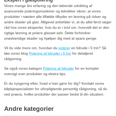
Ekspert i glaspolering
Vores mange års erfaring og den løbende udvikling af
avancerede poleringsmaskiner og teknikker sikrer, at vores
produkter i næsten alle tilfælde tilbyder en løsning på ridser og
andre skader på glas. Alligevel anbefaler vi, at du altid først søger
råd hos vores eksperter, hvis du er i tvivl om, hvorvidt det er den
rigtige løsning at polere glasset selv. Dette forhindrer
unødvendige skader og hjælper dig med at spare penge.
Vil du vide mere om, hvordan du
polerer
en bilrude i 5 trin? Så
læs vores blog
Polering af bilruder i 5 trin
for detaljeret
rådgivning.
Se også vores kategori
Polering af bilruder
for en komplet
oversigt over produkter og ekstra tips.
Er du nysgerrig efter, hvad vi kan gøre for dig? Kontakt vores
bilplejespecialister for uforpligtende personlig rådgivning, så du
ved præcis, hvilke produkter der passer bedst til din situation.
Andre kategorier