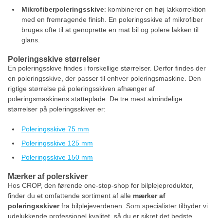
Mikrofiberpoleringsskive
: kombinerer en høj lakkorrektion
med en fremragende finish. En poleringsskive af mikrofiber
bruges ofte til at genoprette en mat bil og polere lakken til
glans.
Poleringsskive størrelser
En poleringsskive findes i forskellige størrelser. Derfor findes der
en poleringsskive, der passer til enhver poleringsmaskine. Den
rigtige størrelse på poleringsskiven afhænger af
poleringsmaskinens støtteplade. De tre mest almindelige
størrelser på poleringsskiver er:
Poleringsskive 75 mm
Poleringsskive 125 mm
Poleringsskive 150 mm
Mærker af polerskiver
Hos CROP, den førende one-stop-shop for bilplejeprodukter,
finder du et omfattende sortiment af alle
mærker af
poleringsskiver
fra bilplejeverdenen. Som specialister tilbyder vi
udelukkende professionel kvalitet, så du er sikret det bedste