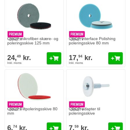
CROP mikrofiber-skære- og
CROP Interface Polishing
poleringsskive 125 mm
poleringsskive 80 mm
24,
kr.
17,
kr.
49
94
CROP Filtpoleringsskive 80
CROP-adapter til
mm
poleringsskive
6,
kr.
7,
kr.
74
59