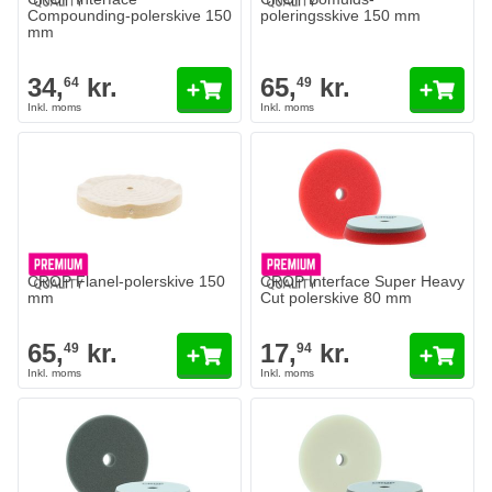
Compounding-polerskive 150
poleringsskive 150 mm
mm
34,
kr.
65,
kr.
64
49
CROP Flanel-polerskive 150
CROP Interface Super Heavy
mm
Cut polerskive 80 mm
65,
kr.
17,
kr.
49
94