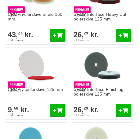
CROP Polerskive af uld 150
CROP Interface Heavy Cut
mm
polerskive 125 mm
43,
kr.
26,
kr.
23
29
CROP filtpolerskive 125 mm
CROP Interface Finishing-
polerskive 125 mm
9,
kr.
26,
kr.
68
29