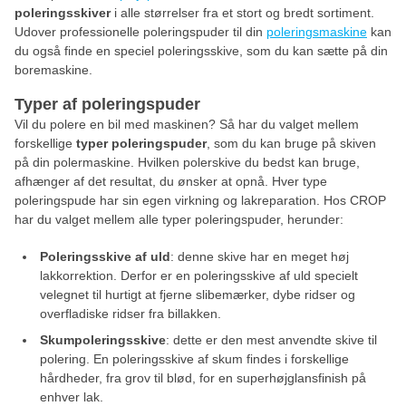
poleringsskiver
i alle størrelser fra et stort og bredt sortiment.
Udover professionelle poleringspuder til din
poleringsmaskine
kan
du også finde en speciel poleringsskive, som du kan sætte på din
boremaskine.
Typer af poleringspuder
Vil du polere en bil med maskinen? Så har du valget mellem
forskellige
typer poleringspuder
, som du kan bruge på skiven
på din polermaskine. Hvilken polerskive du bedst kan bruge,
afhænger af det resultat, du ønsker at opnå. Hver type
poleringspude har sin egen virkning og lakreparation. Hos CROP
har du valget mellem alle typer poleringspuder, herunder:
Poleringsskive af uld
: denne skive har en meget høj
lakkorrektion. Derfor er en poleringsskive af uld specielt
velegnet til hurtigt at fjerne slibemærker, dybe ridser og
overfladiske ridser fra billakken.
Skumpoleringsskive
: dette er den mest anvendte skive til
polering. En poleringsskive af skum findes i forskellige
hårdheder, fra grov til blød, for en superhøjglansfinish på
enhver lak.