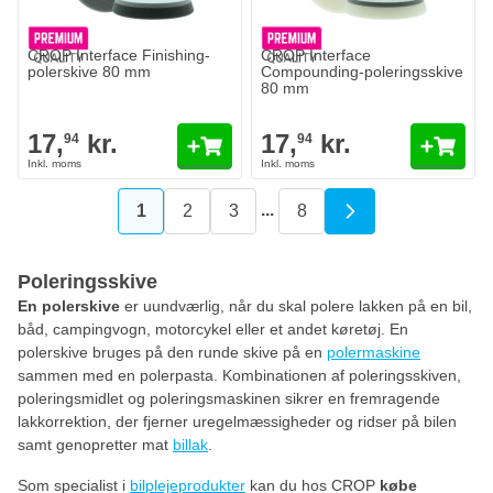
CROP Interface Finishing-
CROP Interface
polerskive 80 mm
Compounding-poleringsskive
80 mm
17,
kr.
17,
kr.
94
94
...
1
2
3
8
Du læser i øjeblikket side
Side
Side
Side
Poleringsskive
En polerskive
er uundværlig, når du skal polere lakken på en bil,
båd, campingvogn, motorcykel eller et andet køretøj. En
polerskive bruges på den runde skive på en
polermaskine
sammen med en polerpasta. Kombinationen af poleringsskiven,
poleringsmidlet og poleringsmaskinen sikrer en fremragende
lakkorrektion, der fjerner uregelmæssigheder og ridser på bilen
samt genopretter mat
billak
.
Som specialist i
bilplejeprodukter
kan du hos CROP
købe