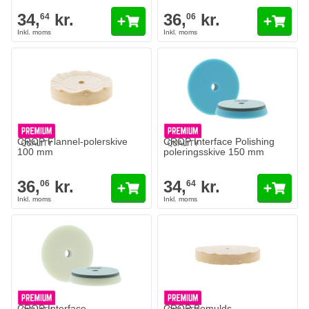
34,
kr.
36,
kr.
64
06
CROP Flannel-polerskive
CROP Interface Polishing
100 mm
poleringsskive 150 mm
36,
kr.
34,
kr.
06
64
CROP Interface
CROP Bomulds-