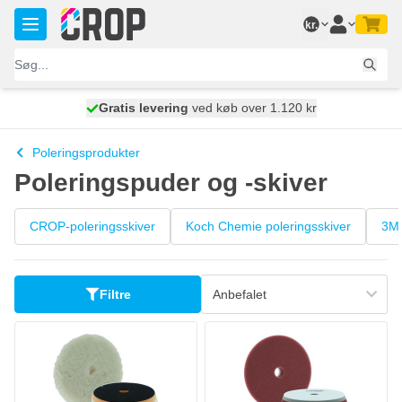
Skip to Content
kr.
Gratis levering
100 dage
ved køb over 1.120 kr
vi sender i dag
Poleringsprodukter
Poleringspuder og -skiver
CROP-poleringsskiver
Koch Chemie poleringsskiver
3M 
Filtre