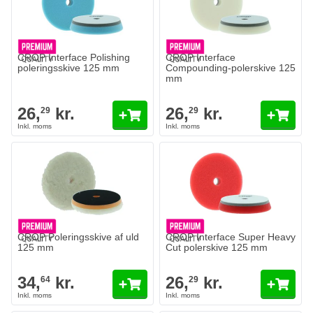
CROP Interface Polishing
CROP Interface
poleringsskive 125 mm
Compounding-polerskive 125
mm
26,
kr.
26,
kr.
29
29
CROP Poleringsskive af uld
CROP Interface Super Heavy
125 mm
Cut polerskive 125 mm
34,
kr.
26,
kr.
64
29