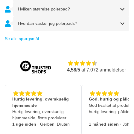
Hvilken størrelse polerpad?
Hvordan vasker jeg polerpads?
Se alle spørgsmål
4,58/5
af
7.072
anmeldelser
Hurtig levering, overskuelig
God, hurtig og pålidel
hjemmeside
God kvalitet af produkte
Hurtig levering, overskuelig
hurtig levering. pålidelig
hjemmeside, flotte produkter!
1 uge siden
·
Gerben, Druten
1 måned siden
·
Johny