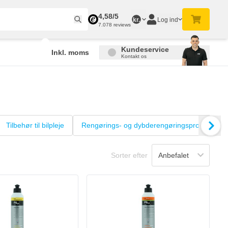
4,58/5
Log ind
kr.
7.078 reviews
Kundeservice
Inkl. moms
Kontakt os
Tilbehør til bilpleje
Rengørings- og dybderengøringsprodukter
Sorter efter