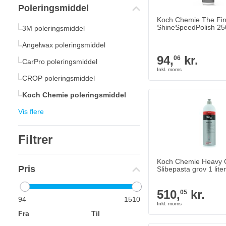
Poleringsmiddel
Koch Chemie The Fin
ShineSpeedPolish 25
3M poleringsmiddel
Angelwax poleringsmiddel
94,
kr.
06
CarPro poleringsmiddel
CROP poleringsmiddel
Koch Chemie poleringsmiddel
Vis flere
Filtrer
Koch Chemie Heavy 
Pris
Slibepasta grov 1 liter
510,
kr.
05
94
1510
Fra
Til