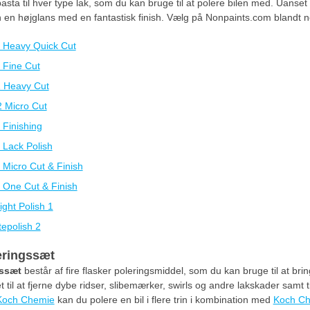
ta til hver type lak, som du kan bruge til at polere bilen med. Uanset 
en en højglans med en fantastisk finish. Vælg på Nonpaints.com blandt n
 Heavy Quick Cut
 Fine Cut
 Heavy Cut
 Micro Cut
Finishing
Lack Polish
Micro Cut & Finish
One Cut & Finish
ght Polish 1
epolish 2
eringssæt
ssæt
består af fire flasker poleringsmiddel, som du kan bruge til at brin
til at fjerne dybe ridser, slibemærker, swirls og andre lakskader samt ti
Koch Chemie
kan du polere en bil i flere trin i kombination med
Koch Ch