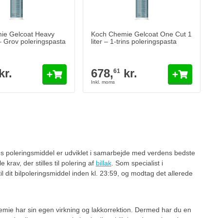
ie Gelcoat Heavy
Koch Chemie Gelcoat One Cut 1
 – Grov poleringspasta
liter – 1-trins poleringspasta
kr.
678,
kr.
61
et side
ies poleringsmiddel er udviklet i samarbejde med verdens bedste
le krav, der stilles til polering af
billak
. Som specialist i
dit bilpoleringsmiddel inden kl. 23:59, og modtag det allerede
Chemie har sin egen virkning og lakkorrektion. Dermed har du en