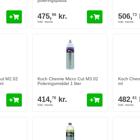
poleringspasta
475,
kr.
506,
98
73
The price 
ut M2.02
Koch Chemie Micro Cut M3.02
Koch Chem
ml
Poleringsmiddel 1 liter
ml
414,
kr.
482,
76
61