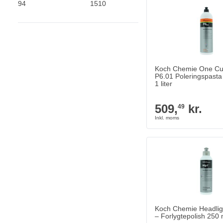
Koch Chemie One Cut
P6.01 Poleringspasta
1 liter
509,
kr.
49
Koch Chemie Headligh
– Forlygtepolish 250 