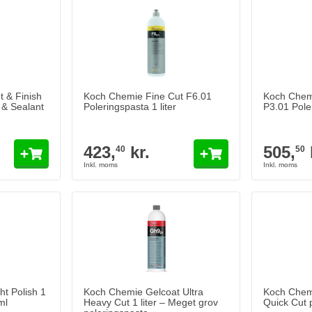
 & Finish
Koch Chemie Fine Cut F6.01
Koch Chemi
 & Sealant
Poleringspasta 1 liter
P3.01 Poler
423,
kr.
505,
40
50
t Polish 1
Koch Chemie Gelcoat Ultra
Koch Chem
ml
Heavy Cut 1 liter – Meget grov
Quick Cut p