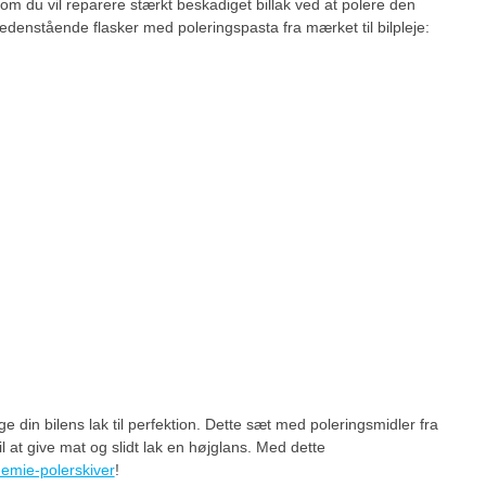
om du vil reparere stærkt beskadiget billak ved at polere den
edenstående flasker med poleringspasta fra mærket til bilpleje:
ge din bilens lak til perfektion. Dette sæt med poleringsmidler fra
l at give mat og slidt lak en højglans. Med dette
emie-polerskiver
!