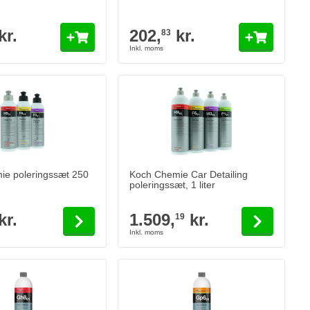
kr.
202,
kr.
83
depends on the options chosen on the product page
The price depends on the options chosen
ie poleringssæt 250
Koch Chemie Car Detailing
poleringssæt, 1 liter
kr.
1.509,
kr.
19