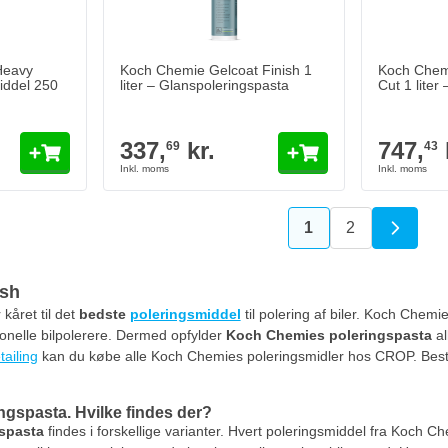
Heavy
Koch Chemie Gelcoat Finish 1
Koch Chem
iddel 250
liter – Glanspoleringspasta
Cut 1 liter
337,
kr.
747,
69
43
1
2
Du læser i øjeblikk
Side
ish
 kåret til det
bedste
poleringsmiddel
til polering af biler. Koch Chem
ionelle bilpolerere. Dermed opfylder
Koch Chemies poleringspasta
al
tailing
kan du købe alle Koch Chemies poleringsmidler hos CROP. Bestil 
gspasta. Hvilke findes der?
spasta
findes i forskellige varianter. Hvert poleringsmiddel fra Koch 