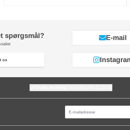
et spørgsmål?
E-mail
ialist
Instagra
t os
Gratis levering
ved køb over 1.120 kr
E-mail adresse