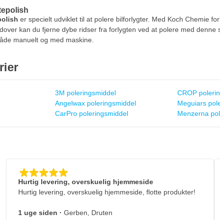
tepolish
olish
er specielt udviklet til at polere bilforlygter. Med Koch Chemie fo
rudover kan du fjerne dybe ridser fra forlygten ved at polere med denne 
 både manuelt og med maskine.
rier
3M poleringsmiddel
CROP polerin
Angelwax poleringsmiddel
Meguiars pol
CarPro poleringsmiddel
Menzerna pol
Hurtig levering, overskuelig hjemmeside
Hurtig levering, overskuelig hjemmeside, flotte produkter!
1 uge siden
·
Gerben, Druten