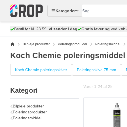
Skip to Content
Kategorier
Bestil før kl. 23.59,
vi sender i dag
Gratis levering
ved køb 
Bilpleje produkter
Poleringsprodukter
Poleringsmiddel
Koch Chemie poleringsmiddel
Koch Chemie poleringsskiver
Poleringsskive 75 mm
Varer
1
-
24
af
28
Kategori
Bilpleje produkter
Poleringsprodukter
Poleringsmiddel