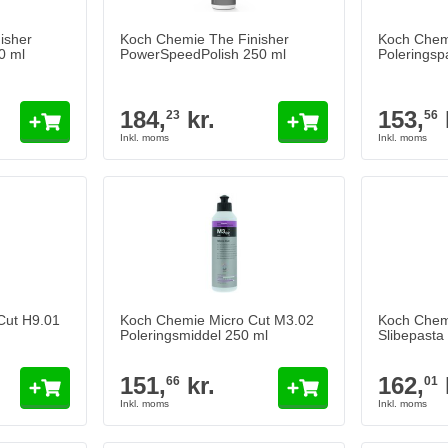
isher
Koch Chemie The Finisher
Koch Chem
0 ml
PowerSpeedPolish 250 ml
Poleringsp
184,
kr.
153,
23
56
Cut H9.01
Koch Chemie Micro Cut M3.02
Koch Chem
Poleringsmiddel 250 ml
Slibepasta
151,
kr.
162,
66
01