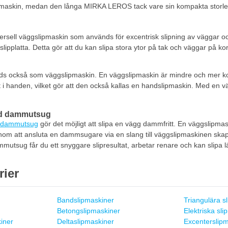
pmaskin, medan den långa MIRKA LEROS tack vare sin kompakta storlek
ersell väggslipmaskin som används för excentrisk slipning av väggar o
ipplatta. Detta gör att du kan slipa stora ytor på tak och väggar på kort
s också som väggslipmaskin. En väggslipmaskin är mindre och mer kom
 handen, vilket gör att den också kallas en handslipmaskin. Med en vä
d dammutsug
d dammutsug
gör det möjligt att slipa en vägg dammfritt. En väggslip
nom att ansluta en dammsugare via en slang till väggslipmaskinen s
utsug får du ett snyggare slipresultat, arbetar renare och kan slipa 
rier
Bandslipmaskiner
Triangulära s
Betongslipmaskiner
Elektriska sl
kiner
Deltaslipmaskiner
Excenterslip