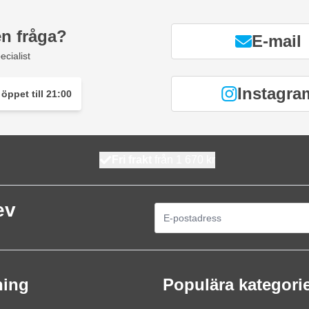
en fråga?
E-mail
ecialist
Instagra
öppet till 21:00
Fri frakt
från 1 670 kr
ev
E-postadress
ning
Populära kategori