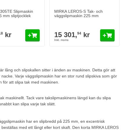
05TE Slipmaskin
MIRKA LEROS-S Tak- och
 mm sliptjocklek
väggslipmaskin 225 mm
kr
15 301,
kr
18
94
r lång och slipskallen sitter i änden av maskinen. Detta gör att
er nacke. Varje väggslipmaskin har en stor rund slipskiva som gör
 för att slipa tak med maskinen.
k maskinellt. Tack vare takslipmaskinens längd kan du slipa
nabbt kan slipa varje tak slätt.
gslipmaskin har en slipbredd på 225 mm, en excentrisk
beställas med ett långt eller kort skaft. Den korta MIRKA LEROS