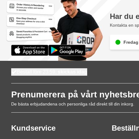
Har du 
Kontakta en sp
Fredag 
Beställ före 23:59,
skickas idag
Prenumerera på vårt nyhetsbr
De bästa erbjudandena och personliga råd direkt till din inkorg.
Kundservice
Beställ