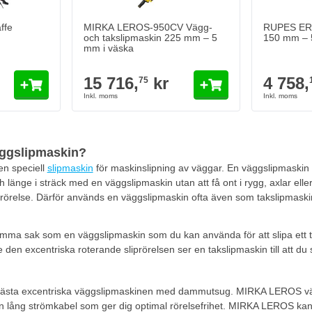
ffe
MIRKA LEROS-950CV Vägg-
RUPES ER3
och takslipmaskin 225 mm – 5
150 mm – 5
mm i väska
15 716,
kr
4 758,
75
äggslipmaskin?
en speciell
slipmaskin
för maskinslipning av väggar. En väggslipmaskin ä
 länge i sträck med en väggslipmaskin utan att få ont i rygg, axlar ell
 rörelse. Därför används en väggslipmaskin ofta även som takslipmaskin
mma sak som en väggslipmaskin som du kan använda för att slipa ett ta
den excentriska roterande sliprörelsen ser en takslipmaskin till att du s
ästa excentriska väggslipmaskinen med dammutsug. MIRKA LEROS väg
n lång strömkabel som ger dig optimal rörelsefrihet. MIRKA LEROS kan 