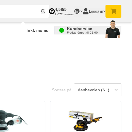
4,58/5
Logga in
kr
7 072 reviews
Kundservice
Inkl. moms
Fredag öppet till 21:00
Sortera på