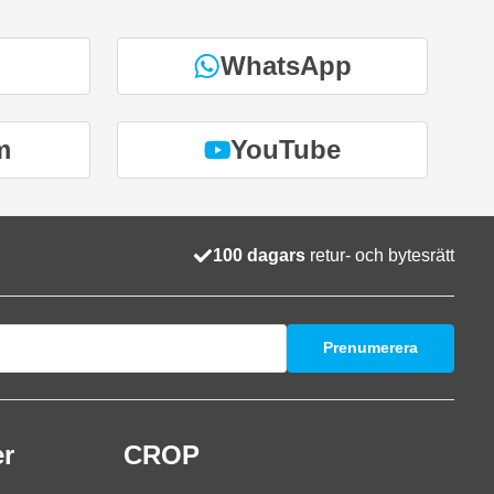
WhatsApp
m
YouTube
100 dagars
retur- och bytesrätt
Prenumerera
er
CROP