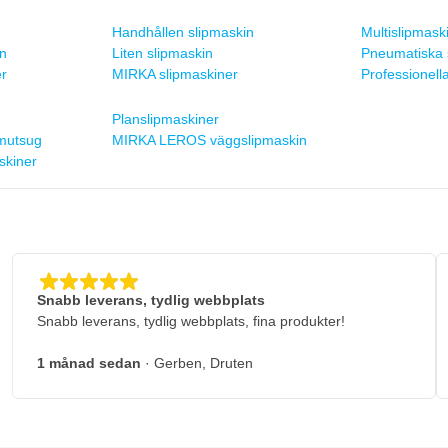
Handhållen slipmaskin
Multislipmask
n
Liten slipmaskin
Pneumatiska 
r
MIRKA slipmaskiner
Professionell
Planslipmaskiner
mutsug
MIRKA LEROS väggslipmaskin
askiner
Snabb leverans, tydlig webbplats
Snabb leverans, tydlig webbplats, fina produkter!
1 månad sedan
· Gerben, Druten