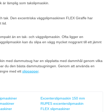
 är lämplig som takslipmaskin.
ch tak. Den excentriska väggslipmaskinen FLEX Giraffe har
 tid.
pakt än en tak- och väggslipmaskin. Ofta ligger en
ggslipmaskin kan du slipa en vägg mycket noggrant till ett jämnt
maskin med dammutsug har en slipplatta med dammhål genom vilka
kapar du den bästa dammutsugningen. Genom att använda en
längre med ett
slippapper
.
lipmaskiner
Excenterslipmaskin 150 mm
ipmaskiner
RUPES excenterslipmaskin
maskiner
FLEX slipmaskiner