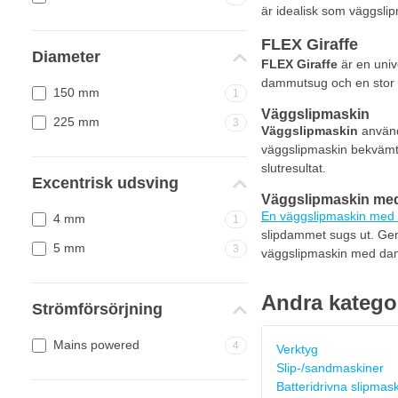
är idealisk som väggsli
FLEX Giraffe
Diameter
FLEX Giraffe
är en univ
dammutsug och en stor sl
150 mm
1
Väggslipmaskin
225 mm
3
Väggslipmaskin
använd
väggslipmaskin bekvämt i
slutresultat.
Excentrisk udsving
Väggslipmaskin me
En väggslipmaskin me
4 mm
1
slipdammet sugs ut. Ge
5 mm
3
väggslipmaskin med damm
Andra katego
Strömförsörjning
Mains powered
4
Verktyg
Slip-/sandmaskiner
Batteridrivna slipmas