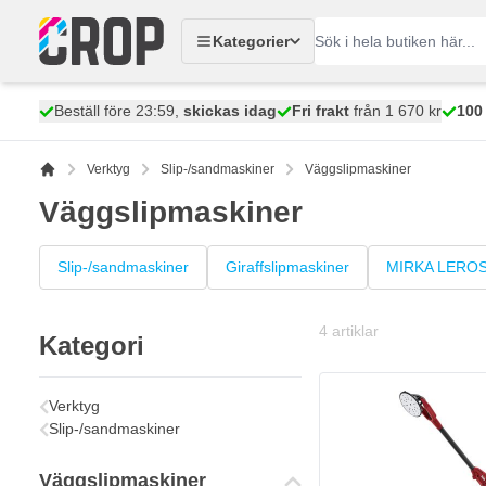
Hoppa till innehållet
Kategorier
Beställ före 23:59,
skickas idag
Fri frakt
från 1 670 kr
100
Verktyg
Slip-/sandmaskiner
Väggslipmaskiner
Väggslipmaskiner
Slip-/sandmaskiner
Giraffslipmaskiner
MIRKA LEROS 
4
artiklar
Kategori
Verktyg
Slip-/sandmaskiner
Väggslipmaskiner