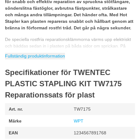
för snabb och effektiv reparation av spruckna stötfångare,
sönderslitna fästöglor, avbrutna fästpunkter, strålkastare
och många andra tillämpningar. Det händer ofta. Med Hot
Stapler kan plasten repareras snabbt och hållbart genom att
bränna in förformad rostfri tråd. Det går på några sekunder.
De speciella rostfria reparationsklämmorna värms upp elektriskt
och bäddas sedan in i plasten på båda sidor om sprickan. På
detta sätt sutureras sprickan så att säga, vilket resulterar i en
Fullständig produktinformation
stark och hållbar förbindning.
Hot Stapler-reparationsmetoden utvecklades ursprungligen för att
Specifikationer för TWENTEC
reparera brott i plaststötfångare och strålkastarenheter, men
PLASTIC STAPLING KIT TW7175
används nu allt oftare för plastreparationer. Det är inte
nödvändigt att identifiera plasttypen i förväg, eftersom Stapling-
Reparationssats för plast
metoden kan användas på alla typer av plast. Satsen innehåller
totalt 600 reparationsklammer i rostfritt stål. Tack vare variationen
Art. nr.
TW7175
i former och diametrar kan du utföra ett brett spektrum av
reparationer.
Märke
WPT
TWENTEC PLASTIC STAPLING KIT Plastreparation levereras
EAN
1234567891768
komplett med: