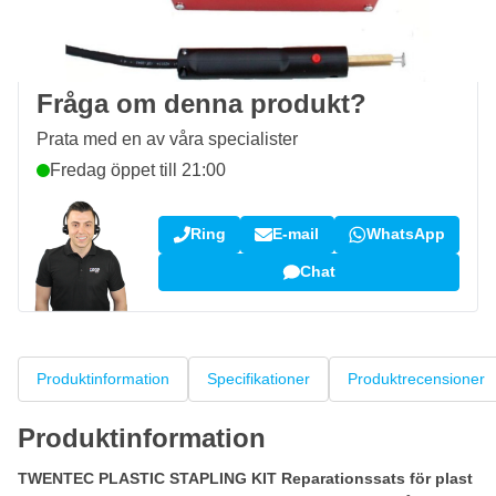
100 dagars
retur- och bytesrätt
Kundrecensioner:
4,58/5
(7 072 recensioner)
Fråga om denna produkt?
Prata med en av våra specialister
Fredag öppet till 21:00
Ring
E-mail
WhatsApp
Chat
Produktinformation
Specifikationer
Produktrecensioner
Produktinformation
TWENTEC PLASTIC STAPLING KIT Reparationssats för plast