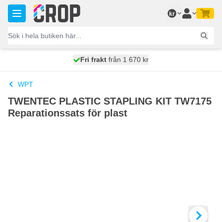
Hoppa till innehållet
kr
100 dagars
Fri frakt
från 1 670 kr
skickas idag
WPT
TWENTEC PLASTIC STAPLING KIT TW7175
Reparationssats för plast