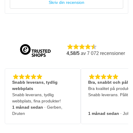
Skriv din recension
4,58/5
av
7 072
recensioner
Snabb leverans, tydlig
Bra, snabbt och pålitl
webbplats
Bra kvalitet på produkte
Snabb leverans, tydlig
Snabb leverans. Pålitlig
webbplats, fina produkter!
1 månad sedan
· Gerben,
Druten
1 månad sedan
· John