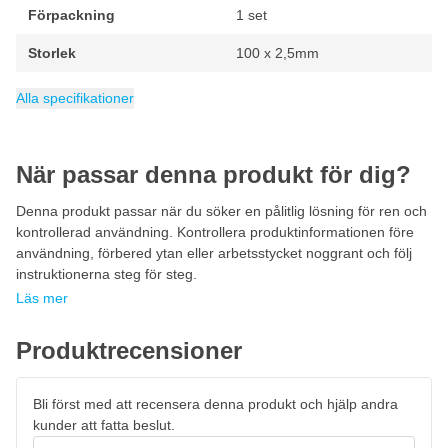
Förpackning
1 set
Temperaturkontrollenhet med häftpistol 230 volt
(aluminiumhölje)
Storlek
100 x 2,5mm
Manual/bruksanvisning
Config Color
Kategori
Stötfångarreparation
Aluminium
Alla specifikationer
Totalt 600 rostfria reparationsklammer (se listan nedan). Tack
vare variationen i former och diametrar kan du utföra ett brett
spektrum av reparationer och erbjuder en lösning för varje
plastbrott eller spricka:
När passar denna produkt för dig?
100 st rostfria häftklamrar, U-form 0,6 mm
Denna produkt passar när du söker en pålitlig lösning för ren och
kontrollerad användning. Kontrollera produktinformationen före
100 st rostfria häftklamrar, U-form 0,8 mm
användning, förbered ytan eller arbetsstycket noggrant och följ
100 st rostfria häftklamrar, V-form 0,8 mm
instruktionerna steg för steg.
100 st rostfria häftklamrar, S-form 0,6 mm
Läs mer
100 st rostfria häftklamrar, S-form 0,8 mm
Produktrecensioner
100 st rostfria häftklamrar, M-form 0,6 mm
Bli först med att recensera denna produkt och hjälp andra
kunder att fatta beslut.