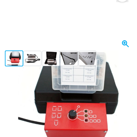
View larger image
View larger image
View larger image
View larger image
View larger image
+2
I lager
6 293,
kr
50
Inkl. moms
Antal
Lägg till i kundvagn
Beställ före 23:59,
skickas idag
Fri frakt
från 1 670 kr