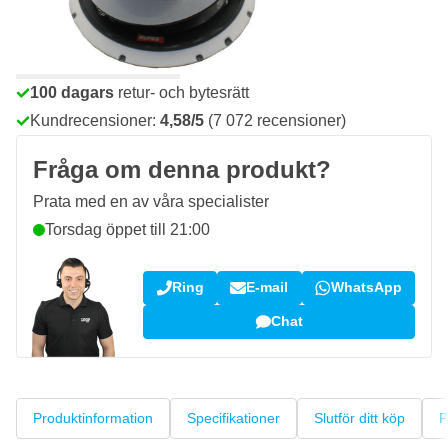
Beställ före 23:59,
skickas idag
Fri frakt
från 1 670 kr
100 dagars
retur- och bytesrätt
Kundrecensioner:
4,58/5
(7 072 recensioner)
Fråga om denna produkt?
Prata med en av våra specialister
Torsdag öppet till 21:00
Ring
E-mail
WhatsApp
Chat
Produktinformation
Specifikationer
Slutför ditt köp
P