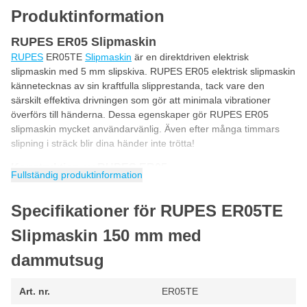
Produktinformation
RUPES ER05 Slipmaskin
RUPES
ER05TE
Slipmaskin
är en direktdriven elektrisk
slipmaskin med 5 mm slipskiva. RUPES ER05 elektrisk slipmaskin
kännetecknas av sin kraftfulla slipprestanda, tack vare den
särskilt effektiva drivningen som gör att minimala vibrationer
överförs till händerna. Dessa egenskaper gör RUPES ER05
slipmaskin mycket användarvänlig. Även efter många timmars
slipning i sträck blir dina händer inte trötta!
Konstruktion av RUPES ER05
Fullständig produktinformation
Tekniskt sett är RUPES ER05 utformad som en excentrisk
roterande slipmaskin och försedd med en progressiv start, vilket
Specifikationer för RUPES ER05TE
innebär att det aldrig kan uppstå skador på ytorna som ska slipas
på grund av för högt varvtal. RUPES ER05 elektrisk slipmaskin är
Slipmaskin 150 mm med
säker tack vare 5 mm sliputslag. Det finns många
användningsområden för RUPES ER05 inom nybyggnation,
dammutsug
renovering, bilskador, marin och industri. Överallt där större ytor
måste slipas snabbt och effektivt, till och med till högsta
Art. nr.
ER05TE
finishnivå, kan ER05-slipmaskinen visa vad den går för.