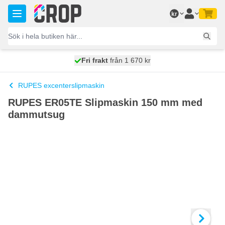
Hoppa till innehållet
kr
100 dagars
Fri frakt
från 1 670 kr
skickas idag
RUPES excenterslipmaskin
RUPES ER05TE Slipmaskin 150 mm med
dammutsug