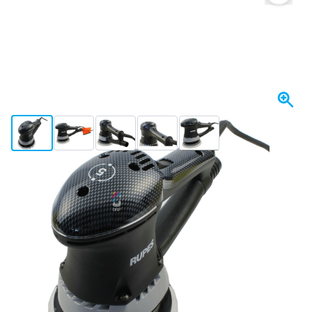
View larger image
View larger image
View larger image
View larger image
View larger image
+3
I lager
Variant
RUPES ER05TE Slipmaskin 150 mm med dammutsug
4 014,
kr
43
Inkl. moms
Antal
Lägg till i kundvagn