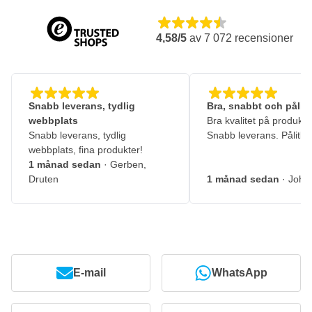
4,58/5
av
7 072
recensioner
Snabb leverans, tydlig
Bra, snabbt och pålitl
webbplats
Bra kvalitet på produkte
Snabb leverans, tydlig
Snabb leverans. Pålitlig
webbplats, fina produkter!
1 månad sedan
· Gerben,
Druten
1 månad sedan
· John
E-mail
WhatsApp