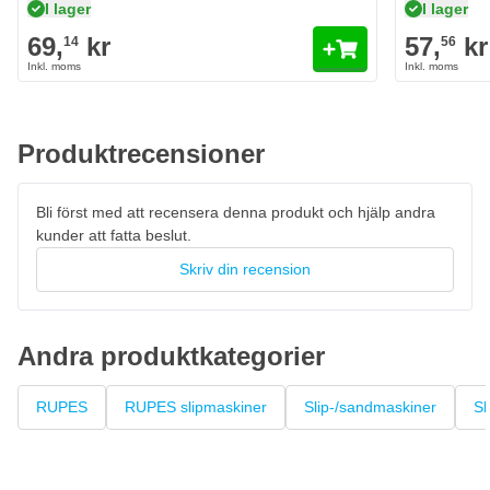
I lager
I lager
69,
kr
57,
kr
14
56
Produktrecensioner
Bli först med att recensera denna produkt och hjälp andra
kunder att fatta beslut.
Skriv din recension
Andra produktkategorier
RUPES
RUPES slipmaskiner
Slip-/sandmaskiner
Sl