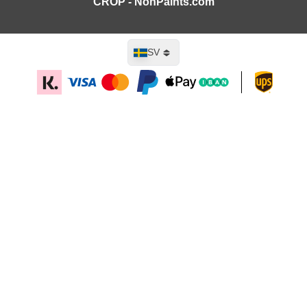
CROP - NonPaints.com
Språk
SV
Lägg till i kundvagn