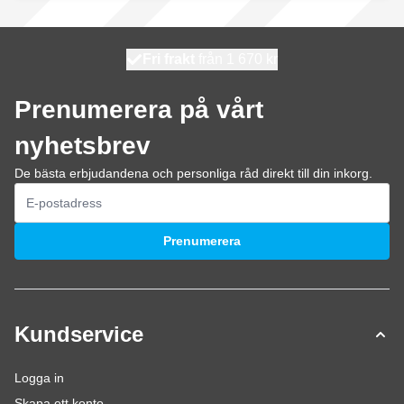
100 dagars
Fri frakt
från 1 670 kr
skickas idag
Prenumerera på vårt
nyhetsbrev
De bästa erbjudandena och personliga råd direkt till din inkorg.
E-postadress
Prenumerera
Kundservice
Logga in
Skapa ett konto