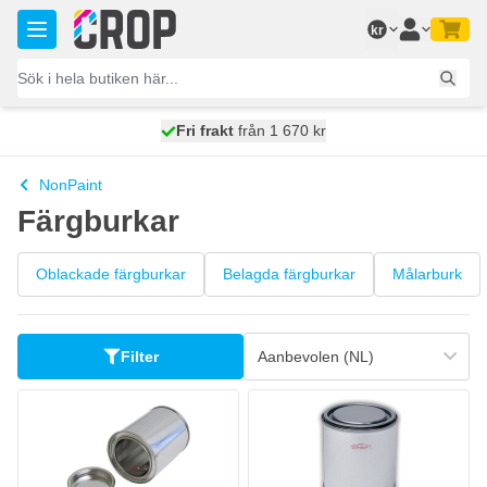
Hoppa till innehållet
kr
100 dagars
Fri frakt
från 1 670 kr
skickas idag
NonPaint
Färgburkar
Oblackade färgburkar
Belagda färgburkar
Målarburk
Filter