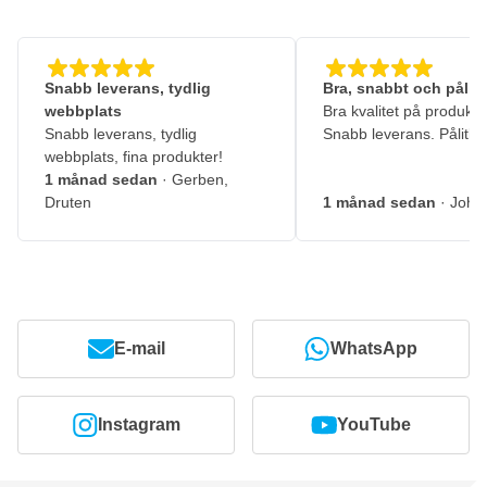
Snabb leverans, tydlig
Bra, snabbt och pålitl
webbplats
Bra kvalitet på produkte
Snabb leverans, tydlig
Snabb leverans. Pålitlig
webbplats, fina produkter!
1 månad sedan
· Gerben,
Druten
1 månad sedan
· John
E-mail
WhatsApp
Instagram
YouTube