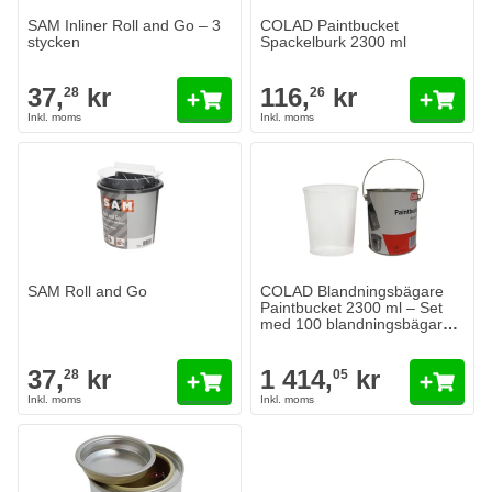
SAM Inliner Roll and Go – 3
COLAD Paintbucket
stycken
Spackelburk 2300 ml
37,
kr
116,
kr
28
26
SAM Roll and Go
COLAD Blandningsbägare
Paintbucket 2300 ml – Set
med 100 blandningsbägare
och 4 spackel
37,
kr
1 414,
kr
28
05