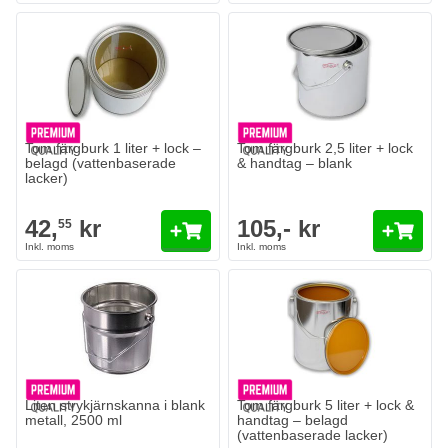
Tom färgburk 1 liter + lock –
Tom färgburk 2,5 liter + lock
belagd (vattenbaserade
& handtag – blank
lacker)
42,
kr
105,- kr
55
Liten strykjärnskanna i blank
Tom färgburk 5 liter + lock &
metall, 2500 ml
handtag – belagd
(vattenbaserade lacker)