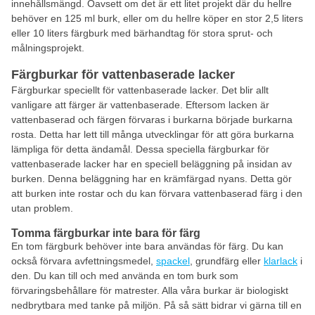
innehållsmängd. Oavsett om det är ett litet projekt där du hellre
behöver en 125 ml burk, eller om du hellre köper en stor 2,5 liters
eller 10 liters färgburk med bärhandtag för stora sprut- och
målningsprojekt.
Färgburkar för vattenbaserade lacker
Färgburkar speciellt för vattenbaserade lacker. Det blir allt
vanligare att färger är vattenbaserade. Eftersom lacken är
vattenbaserad och färgen förvaras i burkarna började burkarna
rosta. Detta har lett till många utvecklingar för att göra burkarna
lämpliga för detta ändamål. Dessa speciella färgburkar för
vattenbaserade lacker har en speciell beläggning på insidan av
burken. Denna beläggning har en krämfärgad nyans. Detta gör
att burken inte rostar och du kan förvara vattenbaserad färg i den
utan problem.
Tomma färgburkar inte bara för färg
En tom färgburk behöver inte bara användas för färg. Du kan
också förvara avfettningsmedel,
spackel
, grundfärg eller
klarlack
i
den. Du kan till och med använda en tom burk som
förvaringsbehållare för matrester. Alla våra burkar är biologiskt
nedbrytbara med tanke på miljön. På så sätt bidrar vi gärna till en