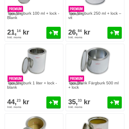
Tom färgburk 100 ml + lock -
Tom färgburk 250 ml + lock –
Blank
vit
21,
kr
26,
kr
14
84
Tom färgburk 1 liter + lock -
Tom Blank Färgburk 500 ml
blank
+ lock
44,
kr
35,
kr
23
33