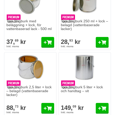
Tom färgburk med
Tom färgburk 250 ml + lock –
beläggning + lock, för
belagd (vattenbaserade
vattenbaserad lack - 500 ml
lacker)
37,
kr
28,
kr
69
93
Tom färgburk 2,5 liter + lock
Tom färgburk 5 liter + lock
– belagd (vattenbaserade
och handtag – vit
lacker)
88,
kr
149,
kr
73
09