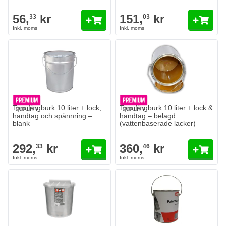
56,
kr
151,
kr
33
03
Tom färgburk 10 liter + lock,
Tom färgburk 10 liter + lock &
handtag och spännring –
handtag – belagd
blank
(vattenbaserade lacker)
292,
kr
360,
kr
33
46