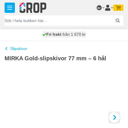
Hoppa till innehållet
kr
100 dagars
Fri frakt
från 1 670 kr
skickas idag
Slipskivor
MIRKA Gold-slipskivor 77 mm – 6 hål