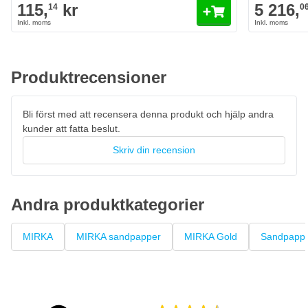
115,
kr
5 216,
14
0
Diameter: 77 mm
Antal hål: 6
Beläggningstyp: Aluminiumoxid-slipmedel med halvöppen
stearatbeläggning
Produktrecensioner
Fästning: Grip / kardborreband
Lämplig för: Trä, lack, plast, icke-järnmetaller
Bli först med att recensera denna produkt och hjälp andra
Bärarmaterial: D-papper / C-papper
kunder att fatta beslut.
Arbetsfördel: Mindre igensättning och noppbildning tack vare
Skriv din recension
stearatbeläggningen
Slipkvalitet: Snabb materialavtagning med jämn, professionell
finish
Andra produktkategorier
MIRKA
MIRKA sandpapper
MIRKA Gold
Sandpapp