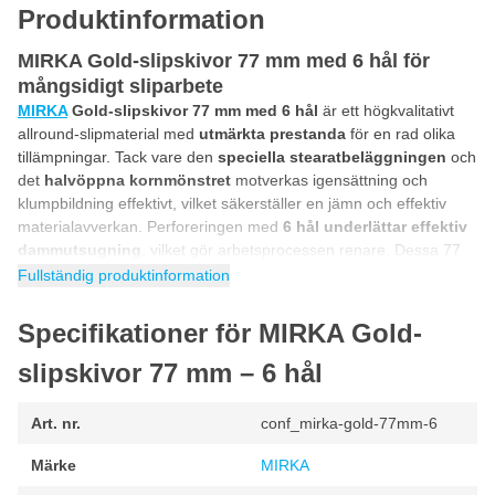
Produktinformation
MIRKA Gold-slipskivor 77 mm med 6 hål för
mångsidigt sliparbete
MIRKA
Gold-slipskivor 77 mm med 6 hål
är ett högkvalitativt
allround-slipmaterial med
utmärkta prestanda
för en rad olika
tillämpningar. Tack vare den
speciella stearatbeläggningen
och
det
halvöppna kornmönstret
motverkas igensättning och
klumpbildning effektivt, vilket säkerställer en jämn och effektiv
materialavverkan. Perforeringen med
6 hål underlättar effektiv
dammutsugning
, vilket gör arbetsprocessen renare. Dessa 77
mm slipskivor är lämpliga för exempelvis trä, lack, plast och
Fullständig produktinformation
metall, ett pålitligt val för proffs och avancerade användare.
Specifikationer för MIRKA Gold-
Effektiv slipning av trä, lack, plast och metall
MIRKAs Gold-slipskivor 77 mm med 6 hål
är idealiska för
slipskivor 77 mm – 6 hål
slipning av trä, lack, plast och icke-järnmetaller
. Tack vare
den goda kombinationen av slipmaterial och
6-hålsstrukturen är
Art. nr.
conf_mirka-gold-77mm-6
dammutsugningen optimerad
, vilket resulterar i mindre
igensättning och bättre sikt över arbetsytan. Tack vare den
Märke
MIRKA
robusta baksidan och den universella diametern på 77 mm kan