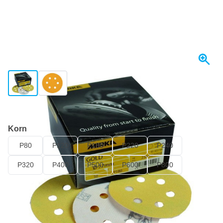
View larger image
View larger image
I lager
Korn
P80
P120
P180
P220
P240
P320
P400
P500
P600
P800
192,
kr
63
Inkl. moms
Antal
Lägg till i kundvagn