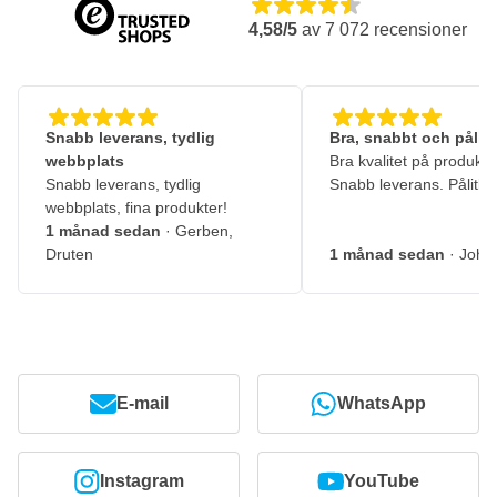
4,58/5
av
7 072
recensioner
Snabb leverans, tydlig
Bra, snabbt och pålitl
webbplats
Bra kvalitet på produkte
Snabb leverans, tydlig
Snabb leverans. Pålitlig
webbplats, fina produkter!
1 månad sedan
· Gerben,
Druten
1 månad sedan
· John
E-mail
WhatsApp
Instagram
YouTube