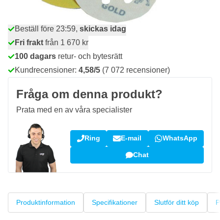
Beställ före 23:59,
skickas idag
Fri frakt
från 1 670 kr
100 dagars
retur- och bytesrätt
Kundrecensioner:
4,58/5
(7 072 recensioner)
Fråga om denna produkt?
Prata med en av våra specialister
Ring
E-mail
WhatsApp
Chat
Produktinformation
Specifikationer
Slutför ditt köp
P