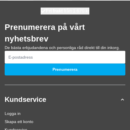
100 dagars
Fri frakt
från 1 670 kr
skickas idag
Prenumerera på vårt
nyhetsbrev
De bästa erbjudandena och personliga råd direkt till din inkorg.
E-postadress
Prenumerera
Kundservice
Logga in
Skapa ett konto
Kundservice