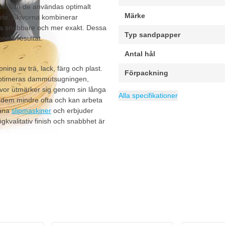
len kan de användas optimalt
Märke
bete. Skivorna kombinerar
eta snabbare och mer exakt. Dessa
Typ sandpapper
nellt resultat.
Antal hål
ning av trä, lack, färg och plast.
Förpackning
 optimeras dammutsugningen,
vor utmärker sig genom sin långa
Diameter
Lämplig för
Kategori
Slipskivor
125 mm
Färg (alla), Pla
Alla specifikationer
ta dem mindre ofta och kan arbeta
lana
slipmaskiner
och erbjuder
ögkvalitativ finish och snabbhet är