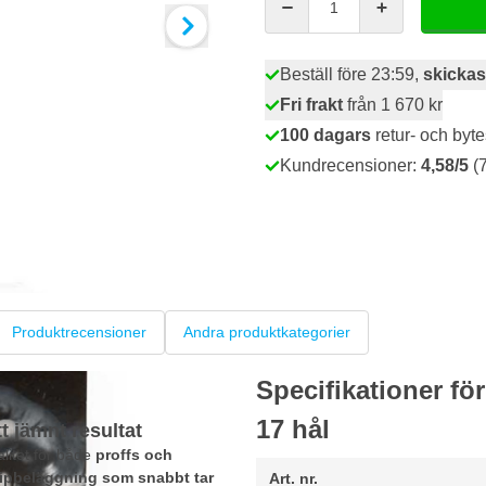
Beställ före 23:59,
skickas
Fri frakt
från 1 670 kr
100 dagars
retur- och byte
Kundrecensioner:
4,58/5
(7
Produktrecensioner
Andra produktkategorier
Specifikationer f
17 hål
 jämnt resultat
alitet för både
proffs och
slipbeläggning som snabbt tar
Art. nr.