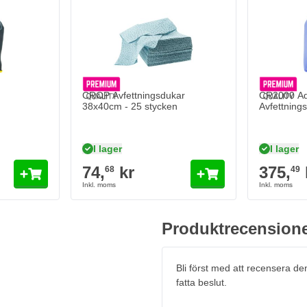
tshandskar
Lägg till i kundvagn
CROP Avfettningsdukar
CR2000 Aqu
38x40cm - 25 stycken
Avfettnings
I lager
I lager
74,
kr
375,
68
49
Produktrecension
Bli först med att recensera d
fatta beslut.