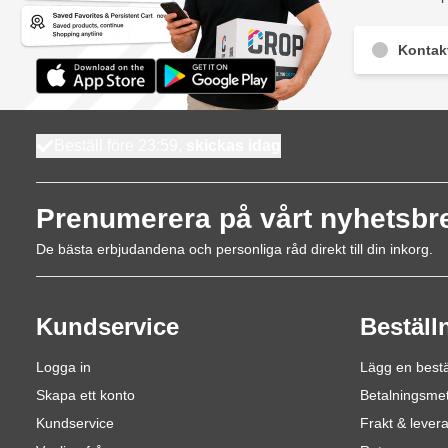
Kontak
Beställ före 23:59,
skickas idag
Prenumerera på vårt nyhetsbr
De bästa erbjudandena och personliga råd direkt till din inkorg.
Kundservice
Beställ
Logga in
Lägg en bestä
Skapa ett konto
Betalningsme
Kundservice
Frakt & lever