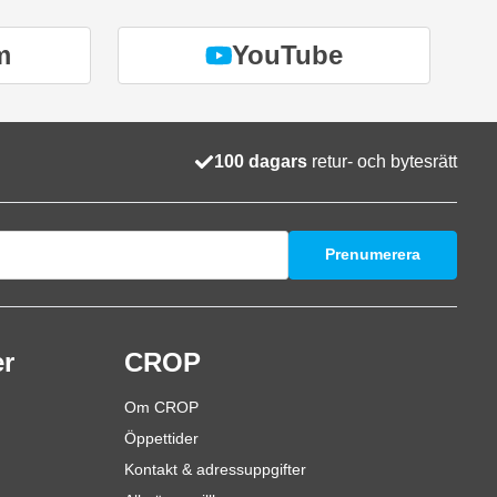
m
YouTube
100 dagars
retur- och bytesrätt
Prenumerera
er
CROP
Om CROP
Öppettider
Kontakt & adressuppgifter