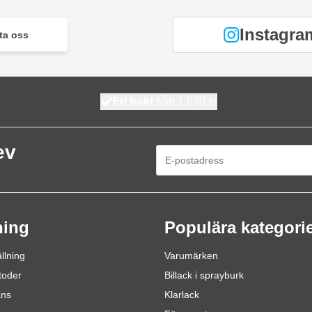
Instagra
ta oss
Fri frakt
från 1 670 kr
ev
E-postadress
ning
Populära kategori
llning
Varumärken
toder
Billack i sprayburk
ans
Klarlack