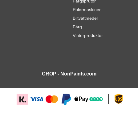
Färgsprutor
Polermaskiner
Biltvättmedel
Färg
Vinterprodukter
CROP - NonPaints.com
l
623,
kr
03
I