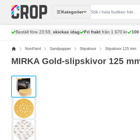
Hoppa till innehållet
Kategorier
Beställ före 23:59,
skickas idag
Fri frakt
från 1 670 kr
100
NonPaint
Sandpapper
Slipskivor
Slipskivor 125 mm
MIRKA Gold-slipskivor 125 mm
View larger image
View larger image
View larger image