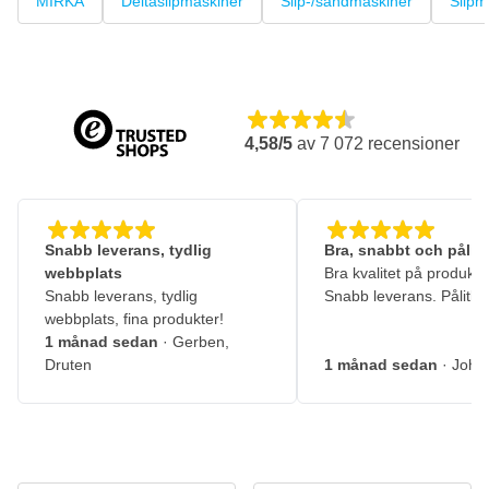
MIRKA
Deltaslipmaskiner
Slip-/sandmaskiner
Slip
4,58/5
av
7 072
recensioner
Snabb leverans, tydlig
Bra, snabbt och pålitl
webbplats
Bra kvalitet på produkte
Snabb leverans, tydlig
Snabb leverans. Pålitlig
webbplats, fina produkter!
1 månad sedan
· Gerben,
Druten
1 månad sedan
· John