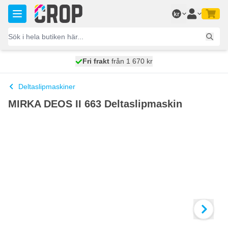
Hoppa till innehållet
kr
100 dagars
Fri frakt
från 1 670 kr
skickas idag
Deltaslipmaskiner
MIRKA DEOS II 663 Deltaslipmaskin