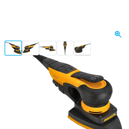
View larger image
View larger image
View larger image
View larger image
View larger image
+2
I lager
6 649,
kr
91
Inkl. moms
Antal
Lägg till i kundvagn
Beställ före 23:59,
skickas idag
Fri frakt
från 1 670 kr
100 dagars
retur- och bytesrätt