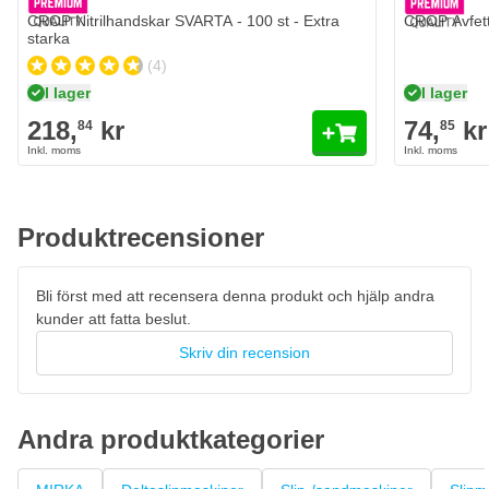
CROP Nitrilhandskar SVARTA - 100 st - Extra
CROP Avfett
starka
(4)
I lager
I lager
218,
kr
74,
kr
84
85
Produktrecensioner
Bli först med att recensera denna produkt och hjälp andra
kunder att fatta beslut.
Skriv din recension
Andra produktkategorier