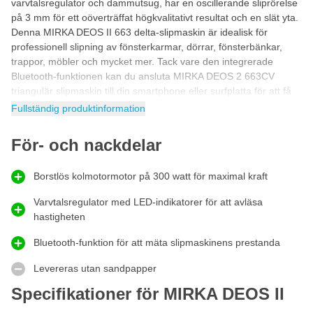
varvtalsregulator och dammutsug, har en oscillerande sliprörelse
på 3 mm för ett oöverträffat högkvalitativt resultat och en slät yta.
Denna MIRKA DEOS II 663 delta-slipmaskin är idealisk för
professionell slipning av fönsterkarmar, dörrar, fönsterbänkar,
trappor, möbler och mycket mer. Tack vare den integrerade
Bluetooth-funktionen kan du ansluta MIRKA DEOS 2 663CV
triangulär slipmaskin till din smartphone eller surfplatta för att få
insikt i användningen av enheten.
Fullständig produktinformation
Triangelslipmaskin med 300 W borstlös motor
För- och nackdelar
Denna DEOS II från MIRKA är en elektrisk
triangulär slipmaskin
med en 300 W borstlös motor
, vilket ger dig tillräcklig kraft för
att använda enheten intensivt. Eftersom den 300 W borstlösa
Borstlös kolmotormotor på 300 watt för maximal kraft
motorn är borstlös kräver den triangulära slipmaskinen med
triangulär stödskaiva lite underhåll, vilket resulterar i en längre
Varvtalsregulator med LED-indikatorer för att avläsa
livslängd än andra maskiner. Tack vare den borstlösa motorn
hastigheten
med 300 W effekt är denna elektriska triangelslipmaskin
Bluetooth-funktion för att mäta slipmaskinens prestanda
dessutom driftsäker!
Levereras utan sandpapper
Professionell triangulär slipmaskin 152 mm
Eftersom MIRKA DEOS II 663CV är en
professionell triangulär
Specifikationer för MIRKA DEOS II
slipmaskin 152 mm
är den idealisk för slipning av trä, parkett,