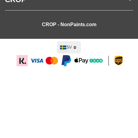
CROP - NonPaints.com
Språk
SV
Lägg till i kundvagn