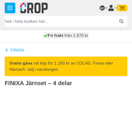
Hoppa till innehållet
kr
100 dagars
Fri frakt
från 1 670 kr
skickas idag
FINIXA
Gratis gåva
vid köp för 1.100 kr av COLAD, Finixa eller
Hamach: välj i varukorgen
FINIXA Järnset – 4 delar