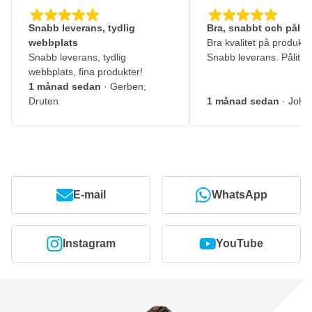
Snabb leverans, tydlig
Bra, snabbt och pålitl
webbplats
Bra kvalitet på produkte
Snabb leverans, tydlig
Snabb leverans. Pålitlig
webbplats, fina produkter!
1 månad sedan
· Gerben,
Druten
1 månad sedan
· John
E-mail
WhatsApp
Instagram
YouTube