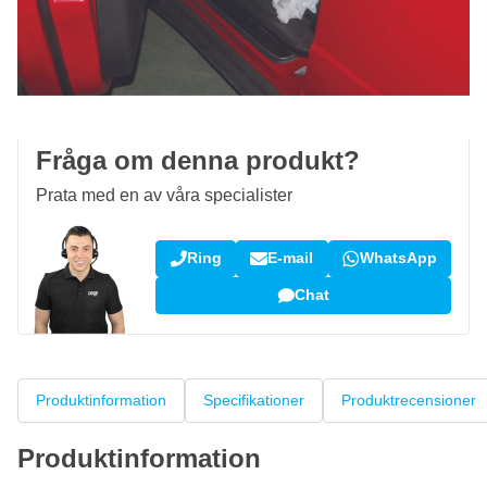
Beställ före 23:59,
skickas idag
Fri frakt
från 1 670 kr
100 dagars
retur- och bytesrätt
Kundrecensioner:
4,58/5
(7 078 recensioner)
Fråga om denna produkt?
Prata med en av våra specialister
Ring
E-mail
WhatsApp
Chat
Produktinformation
Specifikationer
Produktrecensioner
Produktinformation