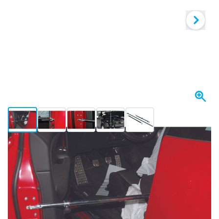
View larger image
View larger image
View larger image
View larger image
View larger image
I lager
1 434,
kr
96
Inkl. moms
Antal
Lägg till i kundvagn