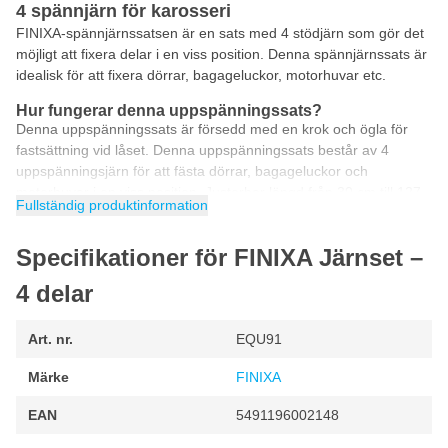
4 spännjärn för karosseri
FINIXA-spännjärnssatsen är en sats med 4 stödjärn som gör det
möjligt att fixera delar i en viss position. Denna spännjärnssats är
idealisk för att fixera dörrar, bagageluckor, motorhuvar etc.
Hur fungerar denna uppspänningssats?
Denna uppspänningssats är försedd med en krok och ögla för
fastsättning vid låset. Denna uppspänningssats består av 4
uppspänningsjärn för att fästa dörrar, bagageluckor och
motorhuvar i en viss position. Justerbar längd från 30 cm till 127
Fullständig produktinformation
cm.
Specifikationer för FINIXA Järnset –
4 delar
Art. nr.
EQU91
Märke
FINIXA
EAN
5491196002148