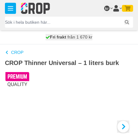
Hoppa till innehållet
kr
100 dagars
Fri frakt
från 1 670 kr
skickas idag
CROP
CROP Thinner Universal – 1 liters burk