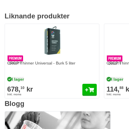
Liknande produkter
CROP Thinner Universal - Burk 5 liter
CROP Thinne
I lager
I lager
678,
kr
114,
k
10
88
Blogg