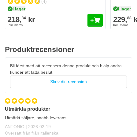
(4)
I lager
I lager
218,
kr
229,
k
34
88
Produktrecensioner
Bli först med att recensera denna produkt och hjälp andra
kunder att fatta beslut.
Skriv din recension
Utmärkta produkter
Utmärkt säljare, snabb leverans
19 februari 2026
ANTONIO |
2026-02-19
Översatt från från italienska