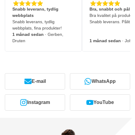
Snabb leverans, tydlig
Bra, snabbt och pålitl
webbplats
Bra kvalitet på produkte
Snabb leverans, tydlig
Snabb leverans. Pålitlig
webbplats, fina produkter!
1 månad sedan
· Gerben,
Druten
1 månad sedan
· John
E-mail
WhatsApp
Instagram
YouTube