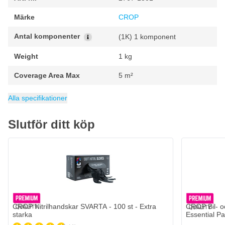
den i
Märke
CROP
Hållbarhet: 1 år
Antal komponenter
(1K) 1 komponent
Weight
1 kg
Coverage Area Max
5 m²
Coverage Area Min
EAN
Förpackning
Innehåll
Kategori
6095703929905
1 l
Förtunnare
1 stuk
3.5 m²
Alla specifikationer
Slutför ditt köp
CROP Nitrilhandskar SVARTA - 100 st - Extra starka
218,
kr
34
I lager
Antal
Version
Lägg till i kundvagn
CROP Nitrilhandskar SVARTA - 100 st - Extra
CROP Bil- o
starka
Essential P