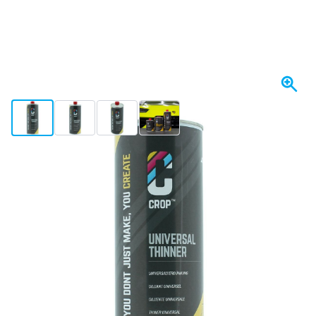
View larger image
View larger image
View larger image
View larger image
I lager
206,
kr
94
Inkl. moms
Antal
Lägg till i kundvagn
Beställ före 23:59,
skickas idag
Fri frakt
från 1 670 kr
100 dagars
retur- och bytesrätt