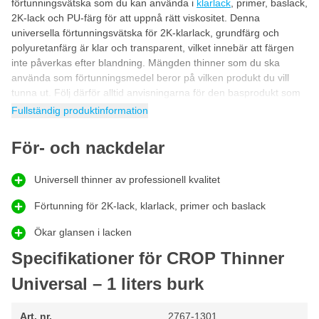
förtunningsvätska som du kan använda i
klarlack
, primer, baslack,
2K-lack och PU-färg för att uppnå rätt viskositet. Denna
universella förtunningsvätska för 2K-klarlack, grundfärg och
polyuretanfärg är klar och transparent, vilket innebär att färgen
inte påverkas efter blandning. Mängden thinner som du ska
använda som förtunningsmedel beror på vilken produkt du vill
tunna ut. Följ därför alltid anvisningarna för den basprodukt som
du vill blanda förtunningsmedlet i.
Fullständig produktinformation
Varför använda förtunningsmedel?
För- och nackdelar
Anledningen till att du bör använda förtunningsmedel är enkel:
det gör produkten lättare, snyggare och jämnare att spruta.
Genom att använda detta förtunningsmedel i klarlack, grundfärg
Universell thinner av professionell kvalitet
eller 2K-
billack
får du önskad viskositet så att du kan applicera
produkten jämnt och professionellt med din
Förtunning för 2K-lack, klarlack, primer och baslack
färgspruta
.
Egenskaper CROP Förtunningsmedel 1 liter
Ökar glansen i lacken
Specifikationer för CROP Thinner
Universell förtunningsmedel för klarlack och primer
Kan även användas som thinner för baslack, 2K-lack och PU-
Universal – 1 liters burk
färg
Mängden förtunning beror på vilket produkt du vill blanda
Art. nr.
2767-1301