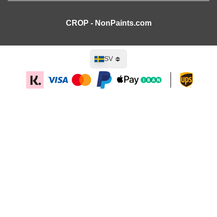
CROP - NonPaints.com
Språk
SV
Lägg till i kundvagn