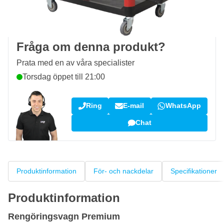
100 dagars
retur- och bytesrätt
Kundrecensioner:
4,58/5
(7 064 recensioner)
Fråga om denna produkt?
Prata med en av våra specialister
Torsdag öppet till 21:00
Ring
E-mail
WhatsApp
Chat
Produktinformation
För- och nackdelar
Specifikationer
Produktinformation
Rengöringsvagn Premium