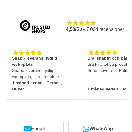
4,58/5
av
7 064
recensioner
Snabb leverans, tydlig
Bra, snabbt och pålitl
webbplats
Bra kvalitet på produkte
Snabb leverans, tydlig
Snabb leverans. Pålitlig
webbplats, fina produkter!
1 månad sedan
· Gerben,
Druten
1 månad sedan
· John
E-mail
WhatsApp