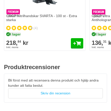
Antal
Lättviktig plast
Version
Lägg till i kundvagn
Aluminiumdesign
CROP Nitrilhandskar SVARTA - 100 st - Extra
CROP Ultra F
Höjd: 85 cm
starka
Antihologra
Längd: 115 cm
(4)
Bredd: 55 cm
I lager
I lager
218,
kr
136,
k
84
31
Produktrecensioner
Bli först med att recensera denna produkt och hjälp andra
kunder att fatta beslut.
Skriv din recension