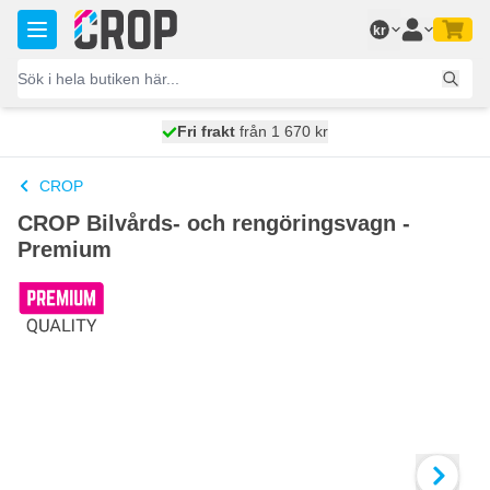
Hoppa till innehållet
kr
100 dagars
Fri frakt
från 1 670 kr
skickas idag
CROP
CROP Bilvårds- och rengöringsvagn -
Premium