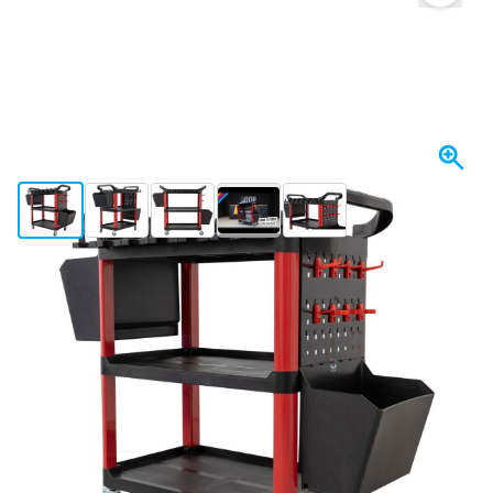
View larger image
View larger image
View larger image
View larger image
View larger image
+7
I lager
1 428,
kr
41
Inkl. moms
Antal
Lägg till i kundvagn
Beställ före 23:59,
skickas idag
Fri frakt
från 1 670 kr