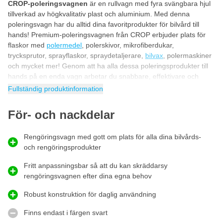
CROP-poleringsvagnen
är en rullvagn med fyra svängbara hjul
tillverkad av högkvalitativ plast och aluminium. Med denna
poleringsvagn har du alltid dina favoritprodukter för bilvård till
hands! Premium-poleringsvagnen från CROP erbjuder plats för
flaskor med
polermedel
, polerskivor, mikrofiberdukar,
trycksprutor, sprayflaskor, spraydetaljerare,
bilvax
, polermaskiner
och mycket mer! Genom att ha alla dessa poleringsprodukter till
hands på en enda vagn arbetar du snabbare, effektivare och
enklare som en riktig professionell bilvårdare!
Fullständig produktinformation
Poleringsvagnen kan anpassas precis som du
För- och nackdelar
vill!
Poleringsvagnen från CROP kan anpassas precis som du vill ha
Rengöringsvagn med gott om plats för alla dina bilvårds-
den. Tack vare denna mångsidighet kan du själv konfigurera
och rengöringsprodukter
vagnarna så att de passar dina produkter och maskiner på bästa
sätt. De medföljande hyllorna kan placeras i önskad höjd, och de
Fritt anpassningsbar så att du kan skräddarsy
6 hållarna, 2 lådorna och 4 krokarna med klämmor kan också
rengöringsvagnen efter dina egna behov
placeras efter eget önskemål, anpassat efter de produkter du har.
Robust konstruktion för daglig användning
Kan även användas som verktygsvagn
CROP-städvagnen är en rullvagn som även kan användas som
Finns endast i färgen svart
verktygsvagn. Tack vare den robusta konstruktionen är denna