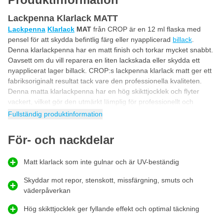
Lackpenna Klarlack MATT
Lackpenna
Klarlack
MAT
från CROP är en 12 ml flaska med
pensel för att skydda befintlig färg eller nyapplicerad
billack
.
Denna klarlackpenna har en matt finish och torkar mycket snabbt.
Oavsett om du vill reparera en liten lackskada eller skydda ett
nyapplicerat lager billack. CROP:s lackpenna klarlack matt ger ett
fabriksoriginalt resultat tack vare den professionella kvaliteten.
Denna matta klarlackpenna har en hög skikttjocklek och flyter
vackert, vilket gör den utmärkt lämplig för professionellt och
krävande gör-det-själv-bruk.
Fullständig produktinformation
Matt klarlackpenna för bil
För- och nackdelar
Matt klarlackpenna för bil
är nödvändig för att reparera och
skydda billack som redan från fabriken är matt. Med en matt
Matt klarlack som inte gulnar och är UV-beständig
klarlackpenna för bilar kan du enkelt reparera små skador, såsom
repor eller stenskott, och förse den nya lacken med ett hållbart
Skyddar mot repor, stenskott, missfärgning, smuts och
skyddande skikt. Denna matta klarlackpenna för bilar med lack
väderpåverkan
har utvecklats speciellt för att ge en matt yta, vilket gör att den
ursprungliga utseendet på den matta lacken på bilen bevaras.
Hög skikttjocklek ger fyllande effekt och optimal täckning
Dessutom erbjuder denna klarlackpenna för bilen ett utmärkt