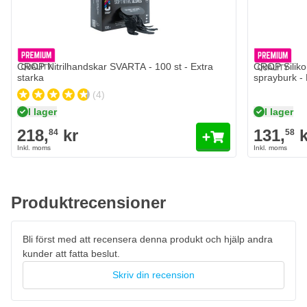
Lämplig för ny och befintlig lack eller färg
Snabbttorkande formula gör appliceringen mycket enkel
Antal
Version
Lägg till i kundvagn
CROP Nitrilhandskar SVARTA - 100 st - Extra
CROP Siliko
starka
sprayburk - 
(4)
I lager
I lager
218,
kr
131,
k
84
58
Produktrecensioner
Bli först med att recensera denna produkt och hjälp andra
kunder att fatta beslut.
Skriv din recension