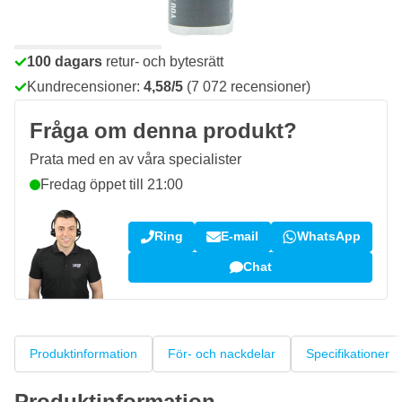
Beställ före 23:59,
skickas idag
Fri frakt
från 1 670 kr
100 dagars
retur- och bytesrätt
Kundrecensioner:
4,58/5
(7 072 recensioner)
Fråga om denna produkt?
Prata med en av våra specialister
Fredag öppet till 21:00
Ring
E-mail
WhatsApp
Chat
Produktinformation
För- och nackdelar
Specifikationer
Produktinformation