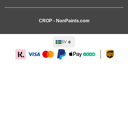
CROP - NonPaints.com
Språk
SV
Lägg till i kundvagn