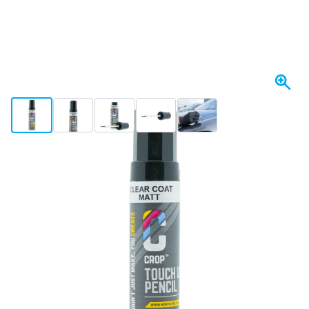
View larger image
View larger image
View larger image
View larger image
View larger image
I lager
Variant
CROP Lackpenna Klarlack MATT 12 ml
92,
kr
14
Inkl. moms
Antal
Lägg till i kundvagn