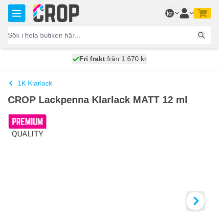
Hoppa till innehållet
kr
100 dagars
Fri frakt
från 1 670 kr
skickas idag
1K Klarlack
CROP Lackpenna Klarlack MATT 12 ml