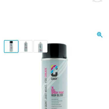
View larger image
View larger image
View larger image
Skickas inom 1-2 dagar
241,
kr
28
Inkl. moms
Antal
Lägg till i kundvagn
Beställ nu, skickas inom 1-2 dagar
Fri frakt
från 1 670 kr