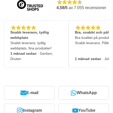
4,58/5
av
7 055
recensioner
Snabb leverans, tydlig
Bra, snabbt och pålitl
webbplats
Bra kvalitet på produkte
Snabb leverans, tydlig
Snabb leverans. Pålitlig
webbplats, fina produkter!
1 månad sedan
· Gerben,
Druten
1 månad sedan
· John
E-mail
WhatsApp
Instagram
YouTube