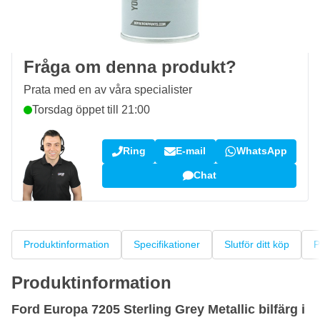
100 dagars
retur- och bytesrätt
Kundrecensioner:
4,58/5
(7 055 recensioner)
Fråga om denna produkt?
Prata med en av våra specialister
Torsdag öppet till 21:00
Ring
E-mail
WhatsApp
Chat
Produktinformation
Specifikationer
Slutför ditt köp
P
Produktinformation
Ford Europa 7205 Sterling Grey Metallic bilfärg i