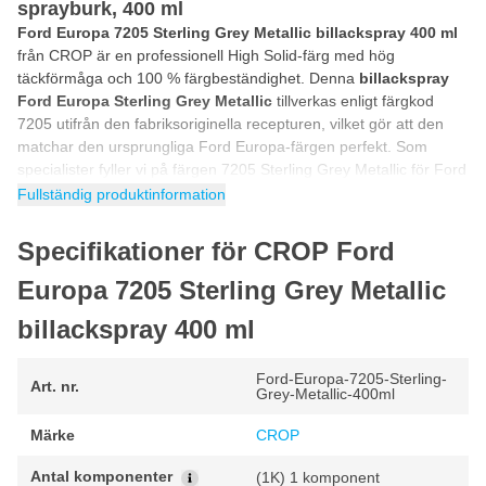
sprayburk, 400 ml
Ford Europa 7205 Sterling Grey Metallic billackspray 400 ml
från CROP är en professionell High Solid-färg med hög
täckförmåga och 100 % färgbeständighet. Denna
billackspray
Ford Europa Sterling Grey Metallic
tillverkas enligt färgkod
7205 utifrån den fabriksoriginella recepturen, vilket gör att den
matchar den ursprungliga Ford Europa-färgen perfekt. Som
specialister fyller vi på färgen 7205 Sterling Grey Metallic för Ford
Europa i sprayburkar med HPHC-teknik. Denna High Pressure
Fullständig produktinformation
High Coverage-teknik gör att du kan spraya bilfärgen med ett
högkvalitativt resultat som man får med en professionell
Specifikationer för CROP Ford
färgspruta
. På så sätt kan du själv använda denna Ford Europa
7205 Sterling Grey Metallic-bilfärg i
sprayburk
för att spraya nya
Europa 7205 Sterling Grey Metallic
delar av din bil i rätt färg eller utföra en osynlig lackreparation.
billackspray 400 ml
Hur använder man Ford Europa 7205-bilfärg i
sprayburk?
Ford-Europa-7205-Sterling-
Art. nr.
Grey-Metallic-400ml
Du kan använda denna
sprayburk
med
Ford Europa 7205-
bilfärg
i 5 enkla steg. Genom att följa steg-för-steg-guiden nedan
Märke
CROP
kan du vara säker på att du använder Ford Europa-bilfärgen
7205 Sterling Grey Metallic på rätt sätt för ett fantastiskt och
Antal komponenter
(1K) 1 komponent