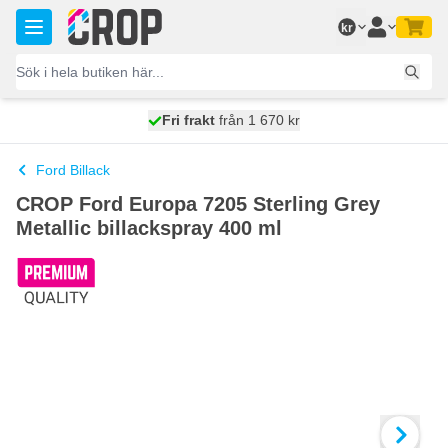
Hoppa till innehållet
kr
100 dagars
Fri frakt
från 1 670 kr
skickas idag
Ford Billack
CROP Ford Europa 7205 Sterling Grey
Metallic billackspray 400 ml