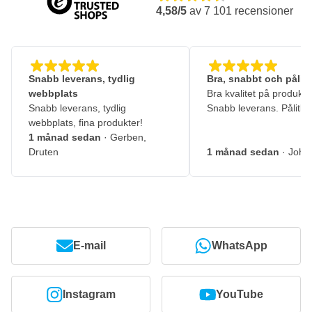
4,58/5
av
7 101
recensioner
Snabb leverans, tydlig
Bra, snabbt och pålitl
webbplats
Bra kvalitet på produkte
Snabb leverans, tydlig
Snabb leverans. Pålitlig
webbplats, fina produkter!
1 månad sedan
· Gerben,
Druten
1 månad sedan
· John
E-mail
WhatsApp
Instagram
YouTube