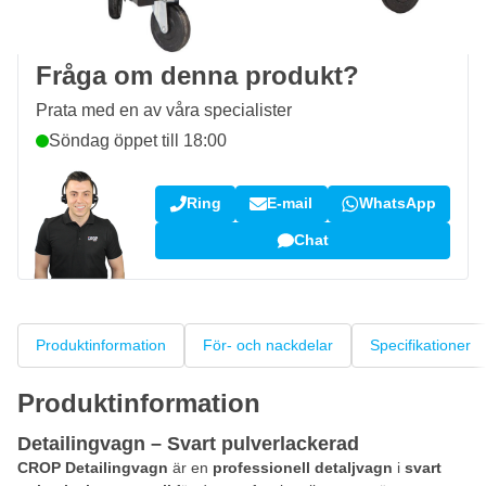
Kundrecensioner:
4,58/5
(7 101 recensioner)
Fråga om denna produkt?
Prata med en av våra specialister
Söndag öppet till 18:00
Ring
E-mail
WhatsApp
Chat
Produktinformation
För- och nackdelar
Specifikationer
Produktinformation
Detailingvagn – Svart pulverlackerad
CROP Detailingvagn
är en
professionell detaljvagn
i
svart