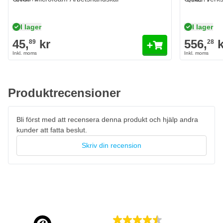
I lager
I lager
45,
kr
556,
k
89
28
Produktrecensioner
Bli först med att recensera denna produkt och hjälp andra
kunder att fatta beslut.
Skriv din recension