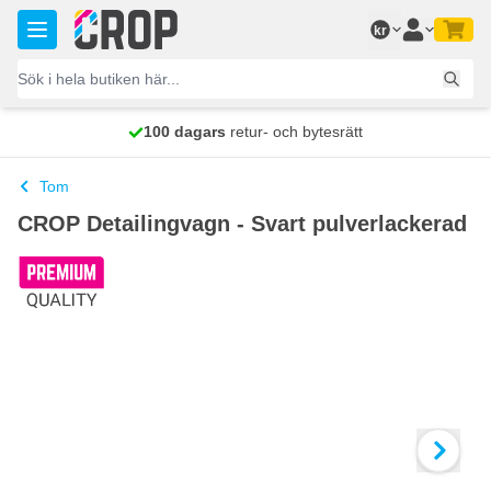
Hoppa till innehållet
kr
100 dagars
Fri frakt
retur- och bytesrätt
skickas idag
Tom
CROP Detailingvagn - Svart pulverlackerad