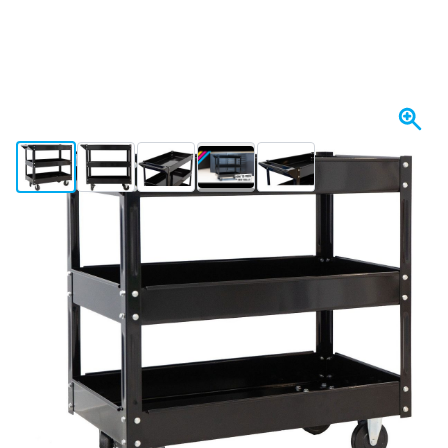
View larger image
View larger image
View larger image
View larger image
View larger image
+3
I lager
1 034,
kr
40
Inkl. moms
Antal
Lägg till i kundvagn
Beställ före 23:59,
skickas idag
Fri frakt
från 1 670 kr
100 dagars
retur- och bytesrätt