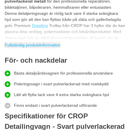
pulverlackerat metall
för den professionella reparatören,
bildetaljören, bilpoleraren, hemmafixaren eller entusiasten.
Denna detaljeringsvagn är rörlig tack vare 4 starka svängbara
hjul som gör att den kan flyttas både på släta och gallerbelagda
golv. Premium
Detailing
Trolley från CROP har 3 hyllor där du kan
placera dina verktyg, polermaskiner och bilvårdsprodukter. Med
denna vagn har du alltid dina favoritprodukter till hands när du
mekar, reparerar, tvättar, polerar, belägger och sköter om bilen!
Fullständig produktinformation
Verktygsvagn tom
För- och nackdelar
Denna detailingvagn kan även användas som en tom
verktygsvagn. Tack vare de tre öppna förvaringsfacken kan du
förvara dina verktyg i denna vagn. Den tomma verktygsvagnen
Bästa detaljvårdsvagnen för professionella användare
har stora fack så att du kan förvara både maskiner och
handverktyg. Med denna rullvagn har du alltid dina favoritverktyg
Poleringsvagn i svart pulverlackerad med rostskydd
till hands!
Lätt att flytta tack vare 4 extra starka svängbara hjul
Poleringsvagn för bilvård
Finns endast i svart pulverlackerad utförande
Har du alltid velat ha en pulverlackerad svart
vagn för bilvård
i
ditt garage eller din verkstad? Denna CROP Detailing Trolley är
Specifikationer för CROP
den mest professionella vagnen för alla dina produkter. Oavsett
Detailingvagn - Svart pulverlackerad
om du vill förvara din
polermaskin
snyggt eller ha dina flaskor