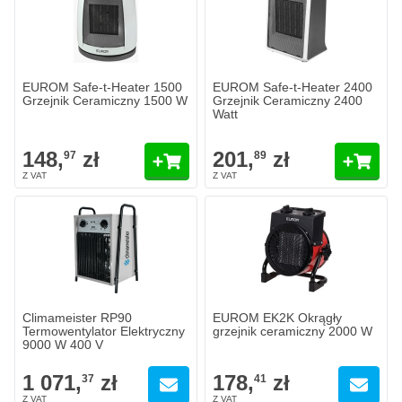
EUROM Safe-t-Heater 1500
EUROM Safe-t-Heater 2400
Grzejnik Ceramiczny 1500 W
Grzejnik Ceramiczny 2400
Watt
148,
zł
201,
zł
97
89
Climameister RP90
EUROM EK2K Okrągły
Termowentylator Elektryczny
grzejnik ceramiczny 2000 W
9000 W 400 V
1 071,
zł
178,
zł
37
41