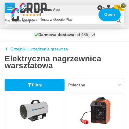
Przejdź do treści
×
zł
CROP - NonPaints App
Open
5
Darmowa - Teraz w Google Play
Darmowa dostawa
100 dni
wysyłka dzisiaj
od 435,- zł
Grzejniki i urządzenia grzewcze
Elektryczna nagrzewnica
warsztatowa
Filtry