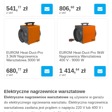
541,
zł
806,
zł
77
60
EUROM Heat-Duct-Pro
EUROM Heat-Duct-Pro 9kW
3.3kW Nagrzewnica
Nagrzewnica Warsztatowa
Warsztatowa 3000 W
400 V - 9000 W
680,
zł
1 414,
zł
77
64
Elektryczne nagrzewnice warsztatowe
Elektryczne nagrzewnice warsztatowe
są używane w garażu
do elektrycznego ogrzewania warsztatu. Elektryczna nagrzewnica
warsztatowa zasilana jest prądem o napięciu 220 V lub 400 V i