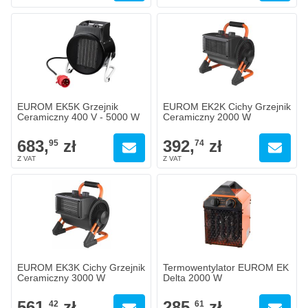
EUROM EK5K Grzejnik
EUROM EK2K Cichy Grzejnik
Ceramiczny 400 V - 5000 W
Ceramiczny 2000 W
683,
zł
392,
zł
95
74
EUROM EK3K Cichy Grzejnik
Termowentylator EUROM EK
Ceramiczny 3000 W
Delta 2000 W
561,
zł
285,
zł
42
61