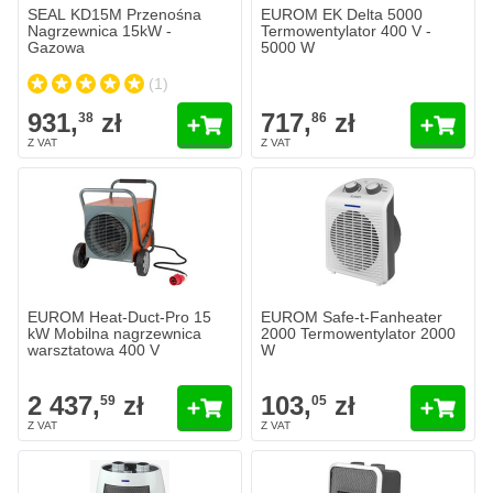
SEAL KD15M Przenośna
EUROM EK Delta 5000
Nagrzewnica 15kW -
Termowentylator 400 V -
Gazowa
5000 W
(1)
931,
zł
717,
zł
38
86
EUROM Heat-Duct-Pro 15
EUROM Safe-t-Fanheater
kW Mobilna nagrzewnica
2000 Termowentylator 2000
warsztatowa 400 V
W
2 437,
zł
103,
zł
59
05