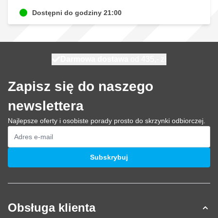
Dostępni do godziny 21:00
Darmowa dostawa
100 dni
wysyłka dzisiaj
od 435,- zł
Zapisz się do naszego
newslettera
Najlepsze oferty i osobiste porady prosto do skrzynki odbiorczej.
Adres e-mail
Subskrybuj
Obsługa klienta