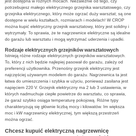
jest dostępna w różnych mocach. Niezależnie od tego, czy
potrzebujesz małego elektrycznego grzejnika warsztatowego, czy
grzejnika elektrycznego, który może ogrzać duży warsztat; są one
dostępne w wielu kształtach, rozmiarach i modelach! W CROP
można kupić elektryczny grzejnik warsztatowy, który jest solidny i
wytrzymały. To sprawia, że te nagrzewnice elektryczne są idealne
do garażu lub warsztatu i mogą wytrzymać uderzenia i upadki.
Rodzaje elektrycznych grzejników warsztatowych
Istnieją różne rodzaje elektrycznych grzejników warsztatowych.
To, który z nich będzie najlepiej pasował do garażu, zależy od
preferencji użytkownika. Przenośny grzejnik elektryczny jest
najczęściej używanym modelem do garażu. Nagrzewnica ta jest
łatwa do umieszczenia i szybka w użyciu, ponieważ zasilana jest
napięciem 220 V. Grzejnik elektryczny ma 2 lub 3 ustawienia, w
których nadmuchuje ciepłe powietrze do warsztatu, co sprawia,
że garaż szybko osiąga temperaturę pokojową. Różne typy
charakteryzują się głównie liczbą mocy i kilowatów. Im większa
moc i kW nagrzewnicy elektrycznej, tym większą przestrzeń
można ogrzać.
Chcesz kupuić elektryczną nagrzewnicę