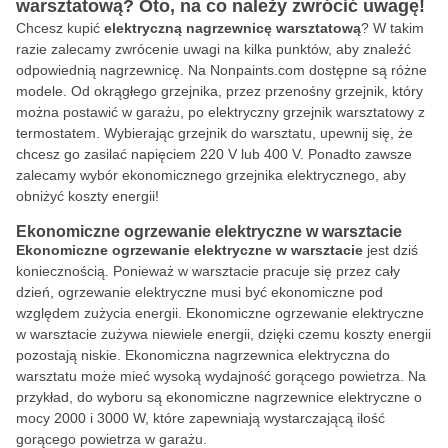
warsztatową? Oto, na co należy zwrócić uwagę!
Chcesz kupić
elektryczną nagrzewnicę warsztatową
? W takim
razie zalecamy zwrócenie uwagi na kilka punktów, aby znaleźć
odpowiednią nagrzewnicę. Na Nonpaints.com dostępne są różne
modele. Od okrągłego grzejnika, przez przenośny grzejnik, który
można postawić w garażu, po elektryczny grzejnik warsztatowy z
termostatem. Wybierając grzejnik do warsztatu, upewnij się, że
chcesz go zasilać napięciem 220 V lub 400 V. Ponadto zawsze
zalecamy wybór ekonomicznego grzejnika elektrycznego, aby
obniżyć koszty energii!
Ekonomiczne ogrzewanie elektryczne w warsztacie
Ekonomiczne ogrzewanie elektryczne w warsztacie
jest dziś
koniecznością. Ponieważ w warsztacie pracuje się przez cały
dzień, ogrzewanie elektryczne musi być ekonomiczne pod
względem zużycia energii. Ekonomiczne ogrzewanie elektryczne
w warsztacie zużywa niewiele energii, dzięki czemu koszty energii
pozostają niskie. Ekonomiczna nagrzewnica elektryczna do
warsztatu może mieć wysoką wydajność gorącego powietrza. Na
przykład, do wyboru są ekonomiczne nagrzewnice elektryczne o
mocy 2000 i 3000 W, które zapewniają wystarczającą ilość
gorącego powietrza w garażu.