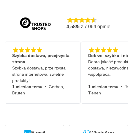
4,58/5
z
7 064
opinie
Szybka dostawa, przejrzysta
Dobrze, szybko i nie
strona
Dobra jakość produktów
Szybka dostawa, przejrzysta
dostawa, niezawodna
strona internetowa, świetne
współpraca.
produkty!
1 miesiąc temu
·
Gerben,
1 miesiąc temu
·
John
Druten
Tienen
E-mail
WhatsApp