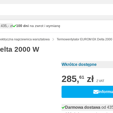
435,- zł
100 dni
na zwrot i wymianę
lektryczna nagrzewnica warsztatowa
Termowentylator EUROM EK Delta 2000
elta 2000 W
Wkrótce dostępne
285,
zł
61
Z VAT
Informu
Darmowa dostawa
od 435,