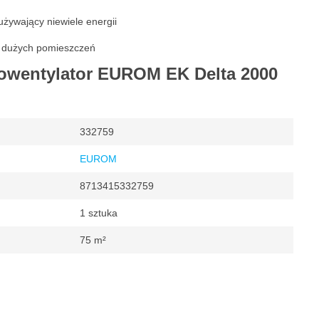
żywający niewiele energii
o dużych pomieszczeń
mowentylator EUROM EK Delta 2000
332759
EUROM
8713415332759
1 sztuka
75 m²
zenia grzewcze
sieci
tor