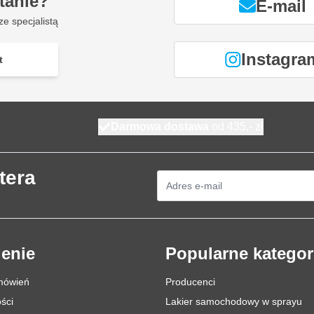
tanie?
E-mail
ze specjalistą
Instagra
t
Darmowa dostawa
od 435,- zł
tera
Adres e-mail
enie
Popularne kategor
mówień
Producenci
ści
Lakier samochodowy w sprayu