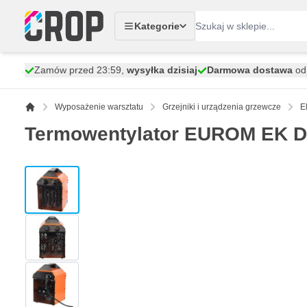
Przejdź do treści
Kategorie
Zamów przed 23:59,
wysyłka dzisiaj
Darmowa dostawa
od 
Wyposażenie warsztatu
Grzejniki i urządzenia grzewcze
E
Termowentylator EUROM EK D
View larger image
View larger image
View larger image