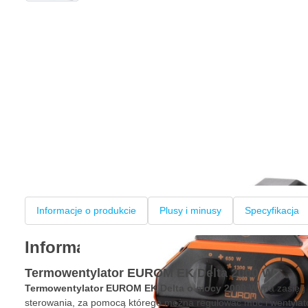
Informacje o produkcie
Plusy i minusy
Specyfikacja
Informacje o produkcie
Termowentylator EUROM EK Delta 2000 W
Termowentylator EUROM EK Delta o mocy 2000 W
ma zasięg 
sterowania, za pomocą którego można regulować moc i wentylato