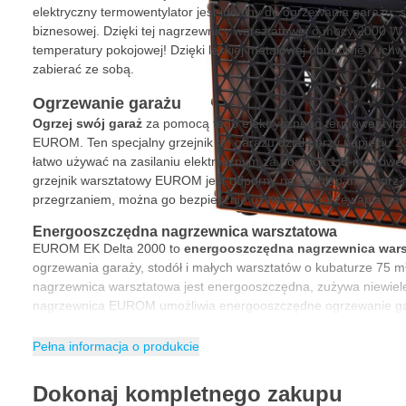
elektryczny termowentylator jest idealny do ogrzewania garażu, sz
biznesowej. Dzięki tej nagrzewnicy warsztatowej o mocy 2000 W
temperatury pokojowej! Dzięki lekkiej metalowej obudowie i uchw
zabierać ze sobą.
Ogrzewanie garażu
Ogrzej
swój garaż
za pomocą tego elektrycznego termowentylat
EUROM. Ten specjalny grzejnik do garażu działa przy napięciu 
łatwo używać na zasilaniu elektrycznym za pomocą 1,5-metroweg
grzejnik warsztatowy EUROM jest odporny na zachlapania, kurz 
przegrzaniem, można go bezpiecznie używać do ogrzewania gar
Energooszczędna nagrzewnica warsztatowa
EUROM EK Delta 2000 to
energooszczędna nagrzewnica war
ogrzewania garaży, stodół i małych warsztatów o kubaturze 75 m
nagrzewnica warsztatowa jest energooszczędna, zużywa niewiele 
nagrzewnica EUROM umożliwia energooszczędne ogrzewanie ga
Charakterystyka EUROM EK Delta 2000 Nagrzewnica 
Pełna informacja o produkcie
Termowentylator o kompaktowych rozmiarach
Dokonaj kompletnego zakupu
Moc 2000 W i zasięg 75 m³