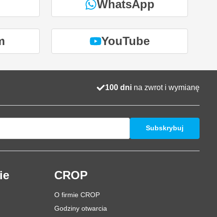
WhatsApp
m
YouTube
100 dni
na zwrot i wymianę
Subskrybuj
ie
CROP
O firmie CROP
Godziny otwarcia