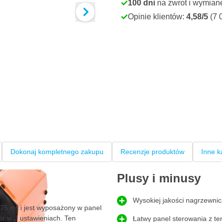
100 dni
na zwrot i wymian
Opinie klientów:
4,58/5
(7 
Dokonaj kompletnego zakupu
Recenzje produktów
Inne k
Plusy i minusy
Wysokiej jakości nagrzewni
75 m³ i jest wyposażony w panel
r w 3 ustawieniach. Ten
Łatwy panel sterowania z t