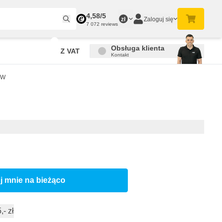
4,58/5
Zaloguj się
zł
7 072 reviews
Obsługa klienta
Z VAT
Kontakt
 W
j mnie na bieżąco
- zł