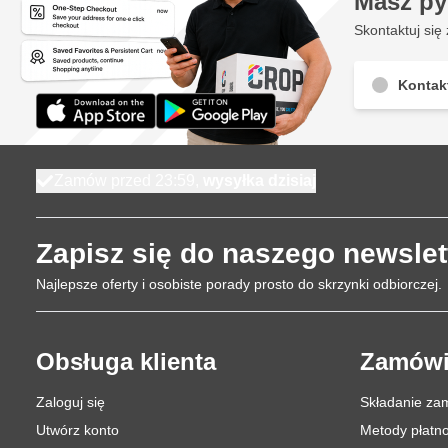
Masz py
Skontaktuj się 
Kontak
Zamów przed 23:59,
wysyłka dzisiaj
Zapisz się do naszego newslet
Najlepsze oferty i osobiste porady prosto do skrzynki odbiorczej.
Obsługa klienta
Zamówi
Zaloguj się
Składanie za
Utwórz konto
Metody płatno