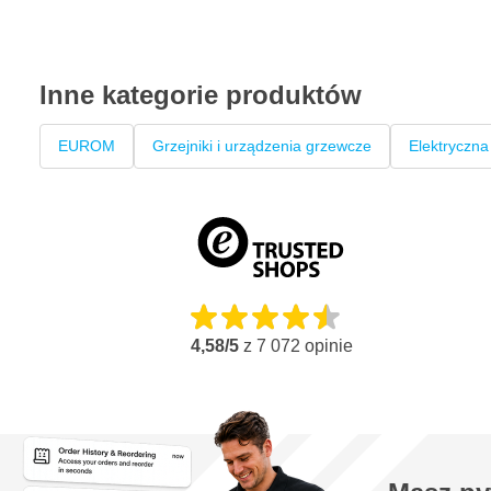
Inne kategorie produktów
EUROM
Grzejniki i urządzenia grzewcze
Elektryczn
4,58/5
z
7 072
opinie