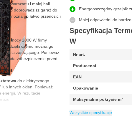
opy, warsztatu i małej hali
Energooszczędny grzejnik zu
 szybko doprowadzisz garaż do
ytowi można go łatwo przenosić i
Mniej odpowiedni do bardz
Specyfikacja Ter
W
ora o mocy 2000 W firmy
230 V, dzięki czemu można go
o kabla zasilającego. Ponieważ
Nr art.
i posiada zabezpieczenie przed
ażu!
Producenci
EAN
sztatowa
do elektrycznego
³ lub innych okien. Ponieważ
Opakowanie
energii. W rezultacie
rażu.
Maksymalne pokrycie m²
Warsztatowa
Waga
Długość
Szerokość
Moc (Wat)
Źródło zasilania
Voltage (Volt)
Rodzaj ogrzewania
Wymiar
Wysokość
Gwarancja
Kategoria
4.2 kg
21,5 x 19,5 x 32cm
21.5 cm
Grzejniki i urząd
2000 W
19.5 cm
32 cm
3 lata
230 V
Zasilany z 
Wentyla
Wszystkie specyfikacje