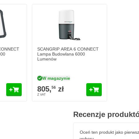
a
ii
 CONNECT
SCANGRIP AREA 6 CONNECT
000
Lampa Budowlana 6000
Lumenów
W magazynie
805,
zł
56
Recenzje produkt
Oceń ten produkt jako pierws
wyboru.