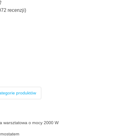
ę
072 recenzji)
ategorie produktów
ca warsztatowa o mocy 2000 W
ermostatem