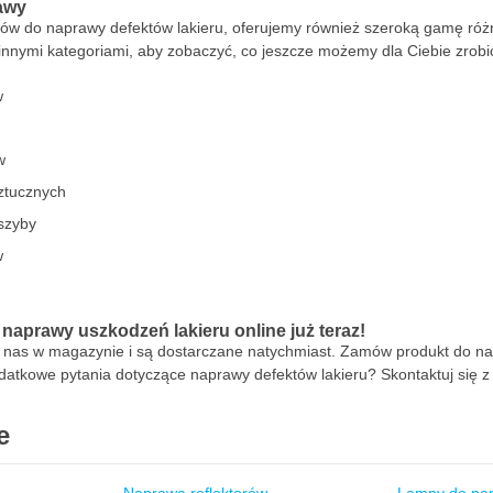
awy
ów do naprawy defektów lakieru, oferujemy również szeroką gamę róż
innymi kategoriami, aby zobaczyć, co jeszcze możemy dla Ciebie zrobi
w
w
ztucznych
szyby
w
aprawy uszkodzeń lakieru online już teraz!
u nas w magazynie i są dostarczane natychmiast. Zamów produkt do na
odatkowe pytania dotyczące naprawy defektów lakieru? Skontaktuj się z
e