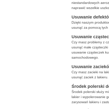
niestandardowych aeroz
naprawić wszelkie uszk
Usuwanie defektó
Dzięki naszym produkto
usunąć za pomocą tych 
Usuwanie cząstec
Czy masz problemy z cz
usunąć małe cząsteczki k
usuwanie cząsteczek kur
samochodowego.
Usuwanie zaciek
Czy masz zacieki na lak
usunąć zaciek z lakieru.
Środek polerski d
Środek polerski służy mi
lakier i wypolerowanie 
zarysowań lakieru i zas