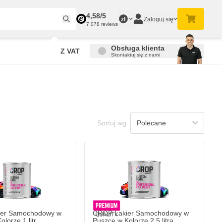
4,58/5
Zaloguj się
zł
7 078 reviews
Obsługa klienta
Z VAT
Skontaktuj się z nami
Sortuj wg
er Samochodowy w
CROP Lakier Samochodowy w
lorze 1 litr
Puszce w Kolorze 2,5 litra