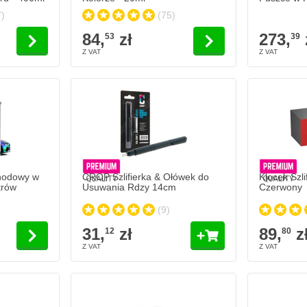
)
(75)
84,
zł
273,
53
39
hodowy w
CROP Szlifierka & Ołówek do
Klocek Szli
trów
Usuwania Rdzy 14cm
Czerwony
(9)
31,
zł
89,
z
12
80