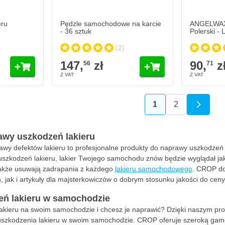
eru
Pędzle samochodowe na karcie
ANGELWAX
- 36 sztuk
Polerski - 
(2)
147,
zł
90,
z
56
71
1
2
Aktualnie czytasz 
Strona
awy uszkodzeń lakieru
wy defektów lakieru to profesjonalne produkty do naprawy uszkodzeń la
zkodzeń lakieru, lakier Twojego samochodu znów będzie wyglądał jak n
 także usuwają zadrapania z każdego
lakieru samochodowego
. CROP do
, jak i artykuły dla majsterkowiczów o dobrym stosunku jakości do ceny
ń lakieru w samochodzie
akieru na swoim samochodzie i chcesz je naprawić? Dzięki naszym 
uszkodzenia lakieru w swoim samochodzie. CROP oferuje szeroką gam