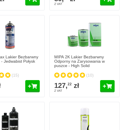
MIPA 2K Lakier Bezbarwny Odporny na Zar
127,
zł
22
W magazynie
Ilość
Zawartość
Dodaj do koszy
ax Lakier Bezbarwny
MIPA 2K Lakier Bezbarwny
 - Jedwabist Połysk
Odporny na Zarysowania w
puszce - High Solid
(15)
(10)
ł
127,
zł
22
demption Środek Polerski - Lekko Ścierny
ynie
Dodaj do koszyka