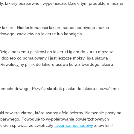
, lakiery bezbarwne i wypełniacze. Dzięki tym produktom można
y lakieru. Niedoskonałości lakieru samochodowego można
owego, zacieków na lakierze lub kapnięcia.
ęki naszemu pilnikowi do lakieru i igłom do kurzu możesz
 dopiero co pomalowany i jest jeszcze mokry. Igła ułatwia
Rewolucyjny pilnik do lakieru usuwa kurz z twardego lakieru
samochodowego. Przyłóż skrobak płasko do lakieru i pozwól mu
i zawiera ziarno, które tworzy efekt ścierny. Nałożenie pasty na
 bezbarwnego. Powoduje to wypolerowanie powierzchownych
rze i sprawia, że zwietrzały
lakier samochodowy
znów lśni!