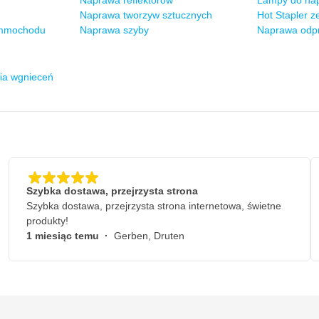
Naprawa reflektorów
Lampy do na
Naprawa tworzyw sztucznych
Hot Stapler 
ammochodu
Naprawa szyby
Naprawa odp
ia wgnieceń
Szybka dostawa, przejrzysta strona
Szybka dostawa, przejrzysta strona internetowa, świetne
produkty!
1 miesiąc temu
·
Gerben, Druten