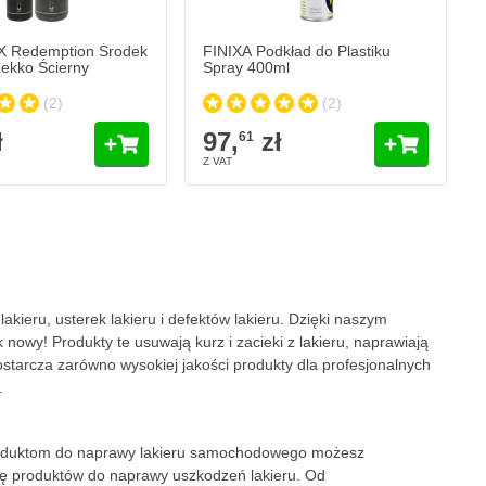
 Redemption Środek
FINIXA Podkład do Plastiku
Lekko Ścierny
Spray 400ml
(2)
(2)
ł
97,
zł
61
stronę
kieru, usterek lakieru i defektów lakieru. Dzięki naszym
owy! Produkty te usuwają kurz i zacieki z lakieru, naprawiają
starcza zarówno wysokiej jakości produkty dla profesjonalnych
.
produktom do naprawy lakieru samochodowego możesz
ę produktów do naprawy uszkodzeń lakieru. Od