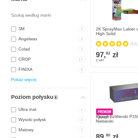
3M
2K SprayMax Lakier 
2
High Solid
Angelwax
3
(53)
Colad
2
97,
zł
82
CROP
17
FINIXA
6
Pokaż więcej
Poziom połysku
Ultra mat
1
Klocek Szlifierski P15
Wysoki połysk
4
Niebieski
Matowy
3
89,
zł
80