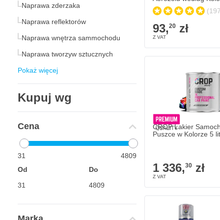
Naprawa zderzaka
(197
Naprawa reflektorów
93,
zł
20
Naprawa wnętrza sammochodu
Naprawa tworzyw sztucznych
Pokaż więcej
Kupuj wg
Cena
CROP Lakier Samoc
Puszce w Kolorze 5 li
31
4809
1 336,
zł
30
Od
Do
Marka