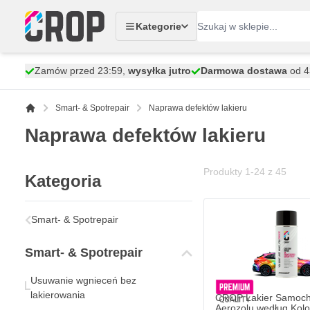
Przejdź do treści
Kategorie
Zamów przed 23:59,
wysyłka jutro
Darmowa dostawa
od 43
Smart- & Spotrepair
Naprawa defektów lakieru
Naprawa defektów lakieru
Produkty
1
-
24
z
45
Kategoria
Smart- & Spotrepair
Smart- & Spotrepair
Usuwanie wgnieceń bez
lakierowania
CROP Lakier Samoc
Aerozolu według Kolo