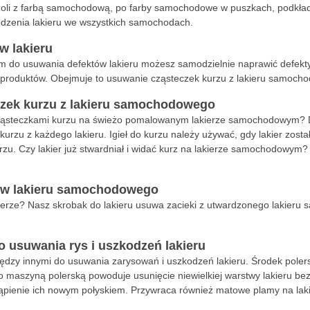
oli z farbą samochodową, po farby samochodowe w puszkach, podkłady
odzenia lakieru we wszystkich samochodach.
w lakieru
m do usuwania defektów lakieru możesz samodzielnie naprawić defekt
produktów. Obejmuje to usuwanie cząsteczek kurzu z lakieru samochod
zek kurzu z lakieru samochodowego
ąsteczkami kurzu na świeżo pomalowanym lakierze samochodowym? Dzi
urzu z każdego lakieru. Igieł do kurzu należy używać, gdy lakier został
zu. Czy lakier już stwardniał i widać kurz na lakierze samochodowym? 
ów lakieru samochodowego
ierze? Nasz skrobak do lakieru usuwa zacieki z utwardzonego lakieru 
o usuwania rys i uszkodzeń lakieru
ędzy innymi do usuwania zarysowań i uszkodzeń lakieru. Środek polersk
go maszyną polerską powoduje usunięcie niewielkiej warstwy lakieru
tąpienie ich nowym połyskiem. Przywraca również matowe plamy na lakie