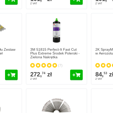
yłu Zestaw
3M 51815 Perfect-It Fast Cut
2K SprayM
eł
Plus Extreme Środek Polerski -
w Aerozolu
Zielona Nakrętka
(7)
272,
zł
84,
z
74
53
ANGELWAX Re
90,
zł
71
W magaz
Ilość
Zawartość