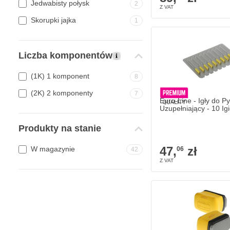
Jedwabisty połysk
2
Skorupki jajka
1
Liczba komponentów
(1K) 1 komponent
8
(2K) 2 komponenty
7
Euro-Line - Igły do P
Uzupełniający - 10 Igi
Produkty na stanie
47,
zł
W magazynie
06
42