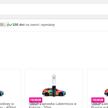
5,- zł
100 dni
na zwrot i wymianę
hodowy w
CROP Zaprawka Lakiernicza w
CROP Laki
ru - 400ml
Kolorze - 20ml
Puszce w Ko