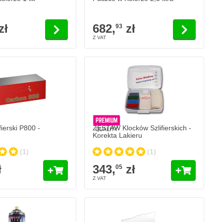
zł
682,
zł
93
fierski P800 -
ZESTAW Klocków Szlifierskich -
Korekta Lakieru
(1)
(1)
ł
343,
zł
05