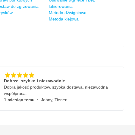
praw punktowych
Usuwanie wgnieceń bez
zestaw do zgrzewania
lakierowania
rysków
Metoda dźwigniowa
Metoda klejowa
Dobrze, szybko i niezawodnie
Dobra jakość produktów, szybka dostawa, niezawodna
współpraca.
1 miesiąc temu
·
Johny, Tienen