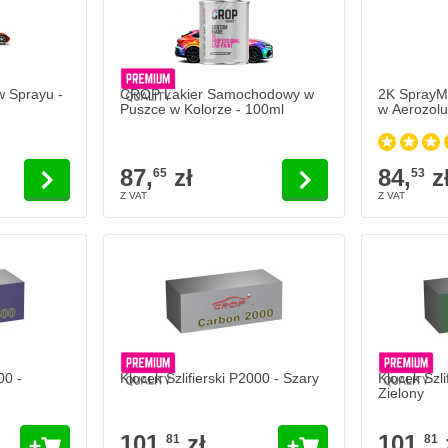
w Sprayu -
CROP Lakier Samochodowy w
2K SprayM
Puszce w Kolorze - 100ml
w Aerozolu
87,
zł
84,
z
65
53
00 -
Klocek Szlifierski P2000 - Szary
Klocek Szli
Zielony
101,
zł
101,
81
81