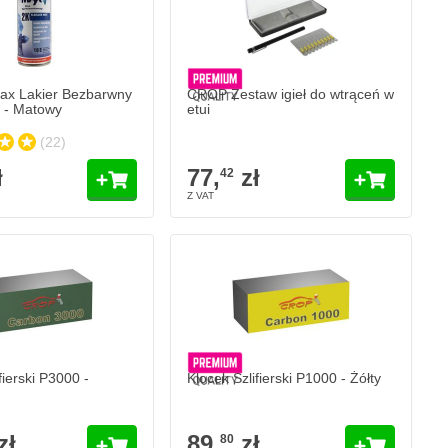
ax Lakier Bezbarwny
CROP Zestaw igieł do wtrąceń w
 - Matowy
etui
(22)
ł
77,
zł
42
fierski P3000 -
Klocek Szlifierski P1000 - Żółty
zł
89,
zł
80