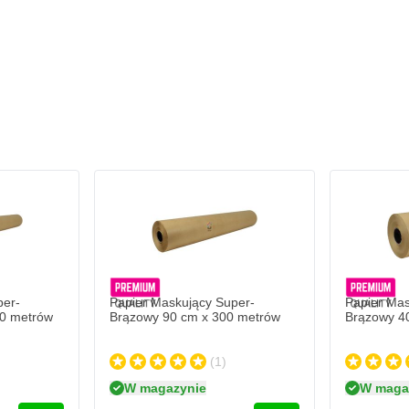
ch szerokościach. Wszystkie
stępne szerokości to:
per-
Papier Maskujący Super-
Papier Mas
0 metrów
Brązowy 90 cm x 300 metrów
Brązowy 4
(1)
W magazynie
W maga