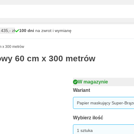
435,- zł
100 dni
na zwrot i wymianę
m x 300 metrów
owy 60 cm x 300 metrów
W magazynie
Wariant
Papier maskujący Super-Brąz
Wybierz ilość
1 sztuka