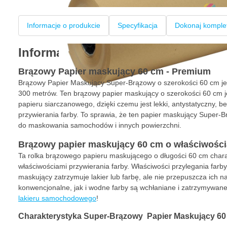
Informacje o produkcie
Specyfikacja
Dokonaj komple
Informacje o produkcie
Brązowy Papier maskujący 60 cm - Premium
Brązowy Papier Maskujący Super-Brązowy o szerokości 60 cm jes
300 metrów. Ten brązowy papier maskujący o szerokości 60 cm 
papieru siarczanowego, dzięki czemu jest lekki, antystatyczny, b
przywierania farby. To sprawia, że ten papier maskujący Super-
do maskowania samochodów i innych powierzchni.
Brązowy papier maskujący 60 cm o właściwości
Ta rolka brązowego papieru maskującego o długości 60 cm charak
właściwościami przywierania farby. Właściwości przylegania farb
maskujący zatrzymuje lakier lub farbę, ale nie przepuszcza ich 
konwencjonalne, jak i wodne farby są wchłaniane i zatrzymywan
lakieru samochodowego
!
Charakterystyka Super-Brązowy Papier Maskujący 60