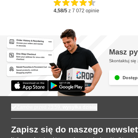
4,58/5
z
7 072
opinie
Masz py
Skontaktuj się 
Dostęp
Zamów przed 23:59,
wysyłka dzisiaj
Zapisz się do naszego newslet