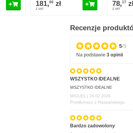
181,
zł
78,
z
my użycie dozownika papieru.
60
17
 papieru maskującego o dowolnej
Recenzje produkt
5
/5
Na podstawie
3 opinii
WSZYSTKO IDEALNE
WSZYSTKO IDEALNE
26 lutego 2026
MIGUEL |
26.02.2026
Przetłumacz z Hiszpańskiego
Bardzo zadowolony