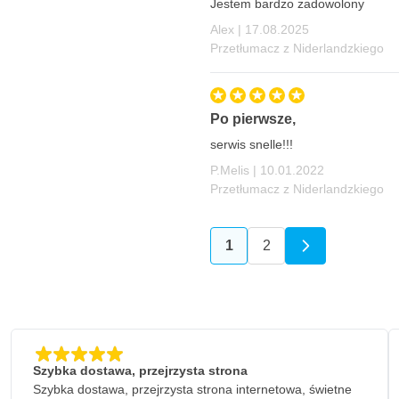
Jestem bardzo zadowolony
17 sierpnia 2025
Alex |
17.08.2025
Przetłumacz z Niderlandzkiego
Po pierwsze,
serwis snelle!!!
10 stycznia 2022
P.Melis |
10.01.2022
Przetłumacz z Niderlandzkiego
1
2
Aktualnie czytasz stronę
Strona
Szybka dostawa, przejrzysta strona
Szybka dostawa, przejrzysta strona internetowa, świetne