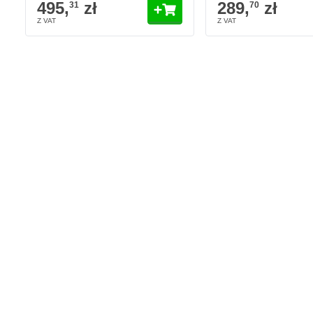
495,
zł
289,
zł
Chcesz łatwo rozwijać i maskować papier? W takim razie zaleca
31
70
Dozownik ten jest urządzeniem maskującym, które rozwija rolkę
szerokości.