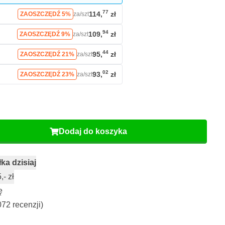
77
114,
zł
ZAOSZCZĘDŹ 5%
za/szt
94
109,
zł
ZAOSZCZĘDŹ 9%
za/szt
44
95,
zł
ZAOSZCZĘDŹ 21%
za/szt
02
93,
zł
ZAOSZCZĘDŹ 23%
za/szt
Dodaj do koszyka
ka dzisiaj
- zł
ę
072 recenzji)