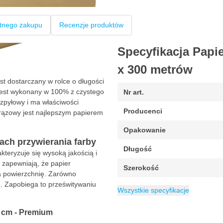
tnego zakupu
Recenzje produktów
Specyfikacja Papi
x 300 metrów
t dostarczany w rolce o długości
jest wykonany w 100% z czystego
Nr art.
ezpyłowy i ma właściwości
Producenci
Brązowy jest najlepszym papierem
Opakowanie
ach przywierania farby
Długość
teryzuje się wysoką jakością i
y zapewniają, że papier
Szerokość
na powierzchnię. Zarówno
e. Zapobiega to prześwitywaniu
EAN
Kategoria
6095700009037
Papier maskując
Wszystkie specyfikacje
 cm - Premium