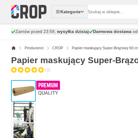
Przejdź do treści
Kategorie
Zamów przed 23:59,
wysyłka dzisiaj
Darmowa dostawa
od 
Producenci
CROP
Papier maskujący Super-Brązowy 60 c
Papier maskujący Super-Brąz
(3)
View larger image
View larger image
View larger image