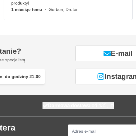
produkty!
1 miesiąc temu
·
Gerben, Druten
tanie?
E-mail
ze specjalistą
Instagra
ni do godziny 21:00
Darmowa dostawa
od 435,- zł
tera
Adres e-mail