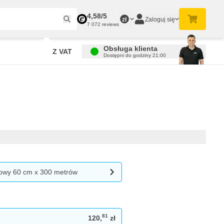
4,58/5
Zaloguj się
zł
7 072 reviews
Obsługa klienta
Z VAT
Dostępni do godziny 21:00
owy 60 cm x 300 metrów
81
120,
zł