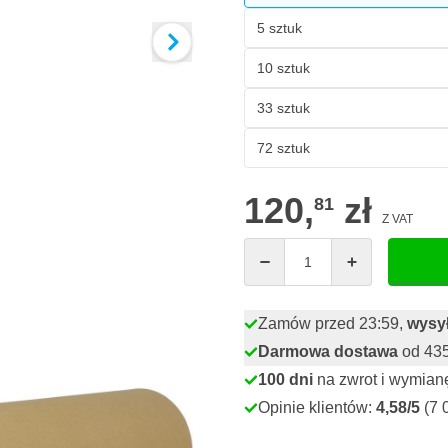
5 sztuk
10 sztuk
33 sztuk
72 sztuk
120,
zł
81
Z VAT
Ilość
Zamów przed 23:59,
wysył
Darmowa dostawa
od 435,
100 dni
na zwrot i wymian
Opinie klientów:
4,58/5
(7 