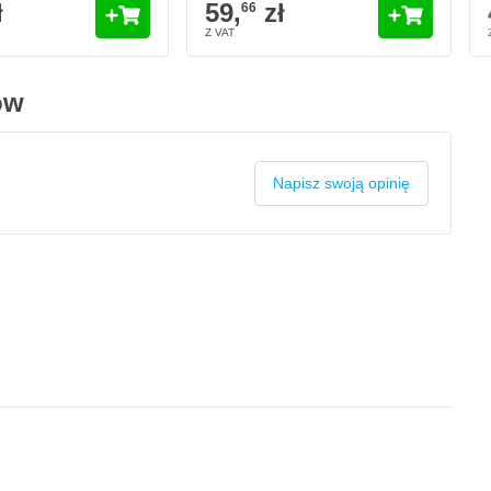
ł
59,
zł
66
ów
Napisz swoją opinię