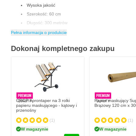
Wysoka jakość
Szerokość: 60 cm
Długość: 300 metrów
Ulega biodegradacji
Pełna informacja o produkcie
100% czysty papier siarczanowy
Dokonaj kompletnego zakupu
Przyjazny dla środowiska
Dostępny również w innych szerokościach
Papier maskujący Super-Brązowy jest również dostępny w 6 inny
szerokości mają gwarantowaną długość rolki 300 metrów. Inne do
20cm
30cm
CROP Aprontaper na 3 rolki
Papier maskujący Su
40cm
papieru maskującego - kątowy i
Brązowy 120 cm x 30
przenośny
90cm
(1)
(1)
120cm
W magazynie
W magazynie
Dozownik do papieru maskującego