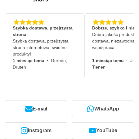
Szybka dostawa, przejrzysta
Dobrze, szybko i nie
strona
Dobra jakość produktów
Szybka dostawa, przejrzysta
dostawa, niezawodna
strona internetowa, świetne
współpraca.
produkty!
1 miesiąc temu
·
Gerben,
1 miesiąc temu
·
John
Druten
Tienen
E-mail
WhatsApp
Instagram
YouTube