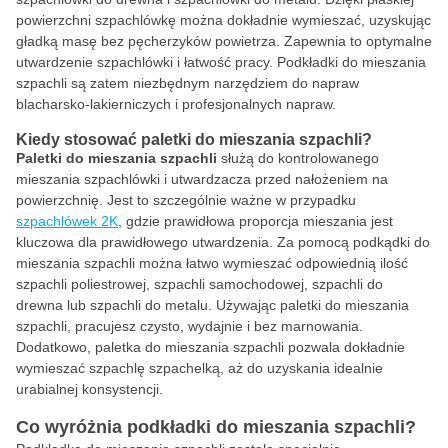
powierzchni szpachlówkę można dokładnie wymieszać, uzyskując
gładką masę bez pęcherzyków powietrza. Zapewnia to optymalne
utwardzenie szpachlówki i łatwość pracy. Podkładki do mieszania
szpachli są zatem niezbędnym narzędziem do napraw
blacharsko-lakierniczych i profesjonalnych napraw.
Kiedy stosować paletki do mieszania szpachli?
Paletki do mieszania szpachli
służą do kontrolowanego
mieszania szpachlówki i utwardzacza przed nałożeniem na
powierzchnię. Jest to szczególnie ważne w przypadku
szpachlówek 2K
, gdzie prawidłowa proporcja mieszania jest
kluczowa dla prawidłowego utwardzenia. Za pomocą podkądki do
mieszania szpachli można łatwo wymieszać odpowiednią ilość
szpachli poliestrowej, szpachli samochodowej, szpachli do
drewna lub szpachli do metalu. Używając paletki do mieszania
szpachli, pracujesz czysto, wydajnie i bez marnowania.
Dodatkowo, paletka do mieszania szpachli pozwala dokładnie
wymieszać szpachlę szpachelką, aż do uzyskania idealnie
urabialnej konsystencji.
Co wyróżnia podkładki do mieszania szpachli?