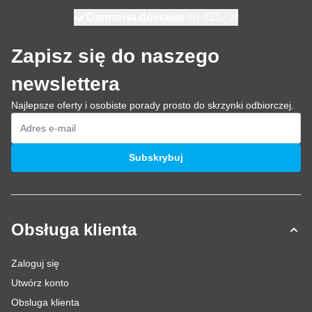
Darmowa dostawa
100 dni
wysyłka dzisiaj
od 435,- zł
Zapisz się do naszego
newslettera
Najlepsze oferty i osobiste porady prosto do skrzynki odbiorczej.
Adres e-mail
Subskrybuj
Obsługa klienta
Zaloguj się
Utwórz konto
Obsluga klienta