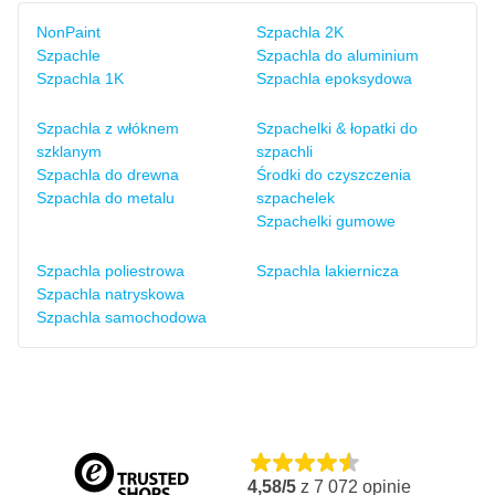
NonPaint
Szpachla 2K
Szpachle
Szpachla do aluminium
Szpachla 1K
Szpachla epoksydowa
Szpachla z włóknem
Szpachelki & łopatki do
szklanym
szpachli
Szpachla do drewna
Środki do czyszczenia
Szpachla do metalu
szpachelek
Szpachelki gumowe
Szpachla poliestrowa
Szpachla lakiernicza
Szpachla natryskowa
Szpachla samochodowa
4,58/5
z
7 072
opinie