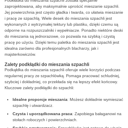
Podkładka do mieszania szpachli została specjalnie
zaprojektowana, aby maksymalnie uprościć mieszanie szpachli.
Jej powierzchnia jest często gładka i twarda, co ułatwia mieszanie
i pracę ze szpachlą. Wiele desek do mieszania szpachli jest
wykonanych z wytrzymałej tektury lub plastiku, dzięki czemu są
odporne na rozpuszczalniki i wypełniacze. Ponadto niektóre deski
do mieszania są jednorazowe, co pozwala na szybką i czystą
pracę po użyciu. Dzięki temu paletka do mieszania szpachli jest
idealna zarówno dla profesjonalnych blacharzy, jak i
majsterkowiczów.
Zalety podkłądki do mieszania szpachli
Podkąłdka do mieszania szpachli oferuje wiele korzyści podczas
regularnej pracy ze szpachlówką. Pomaga pracować schludniej,
szybciej i dokładniej, co przekłada się na lepszy efekt końcowy.
Kluczowe zalety podkłądki do szpachli:
Idealne proporcje mieszania
: Możesz dokładnie wymieszać
szpachlę i utwardzacz.
Czysta i uporządkowana praca
: Zapobiega bałaganowi na
stołach roboczych i powierzchniach.