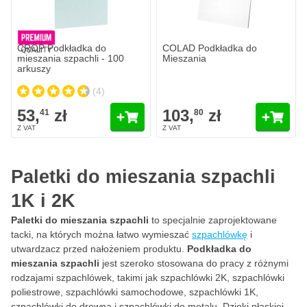
CROP Podkładka do
COLAD Podkładka do
mieszania szpachli - 100
Mieszania
arkuszy
(4)
53,
zł
103,
zł
41
80
Paletki do mieszania szpachli
1K i 2K
Paletki do mieszania szpachli
to specjalnie zaprojektowane
tacki, na których można łatwo wymieszać
szpachlówkę
i
utwardzacz przed nałożeniem produktu.
Podkładka do
mieszania szpachli
jest szeroko stosowana do pracy z różnymi
rodzajami szpachlówek, takimi jak szpachlówki 2K, szpachlówki
poliestrowe, szpachlówki samochodowe, szpachlówki 1K,
szpachlówki do drewna i szpachlówki do metalu. Dzięki płaskiej