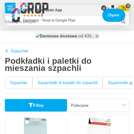
Przejdź do treści
×
zł
CROP - NonPaints App
Open
5
Darmowa - Teraz w Google Play
Darmowa dostawa
100 dni
wysyłka dzisiaj
od 435,- zł
Szpachle
Podkładki i paletki do
mieszania szpachli
Szpachle
Szpachelki & łopatki do szpachli
Szpachelki 
Filtry