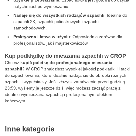
Szybkie przetwarzanie
: Szpachlówka jest gotowa do użycia
natychmiast po wymieszaniu.
Nadaje się do wszystkich rodzajów szpachli
: Idealna do
szpachli 2K, szpachli poliestrowych i szpachli
samochodowych.
Praktyczna i łatwa w użyciu
: Odpowiednia zarówno dla
profesjonalistów, jak i majsterkowiczów.
Kup podkłądkę do mieszania szpachli w CROP
Chcesz
kupić paletkę do profesjonalnego mieszania
szpachli
? W CROP znajdziesz wysokiej jakości podkładki i i tacki
do szpachlowania, które idealnie nadają się do obróbki różnych
szpachli i wypełniaczy. Jeśli złożysz zamówienie przed godziną
23:59, wyślemy je jeszcze dziś, więc możesz zacząć pracę z
idealnie wymieszaną szpachlą i profesjonalnym efektem
końcowym.
Inne kategorie