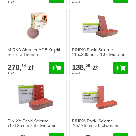
MIRKA Abranet ACE Krążki Ścierne 150mm
FINIXA Paski Ścierne 115x230mm
270,
zł
138,
zł
54
25
W magazynie
W magazynie
Ilość
Ilość
Granulacja
Granulacja
Dodaj do koszyka
Dodaj do 
MIRKA Abranet ACE Krążki
FINIXA Paski Ścierne
Ścierne 150mm
115x230mm z 10 otworami
270,
zł
138,
zł
54
25
FINIXA Paski Ścierne 70x125mm z 8 otworami
FINIXA Paski Ścierne 70x198mm 
111,
zł
157,
zł
50
75
W magazynie
W magazynie
Ilość
Ilość
Granulacja
Granulacja
Dodaj do koszyka
Dodaj do 
FINIXA Paski Ścierne
FINIXA Paski Ścierne
70x125mm z 8 otworami
70x198mm z 8 otworami