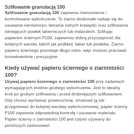
Szlifowanie granulacją 100
Szlifowanie granulacją 100
zapewnia równomierne i
kontrolowane wykończenie. To ziarno doskonale nadaje się do
usuwania nierówności, łamania ostrych krawędzi oraz szlifowania
istniejących powłok lakierniczych lub malarskich. Szlifując
papierem ściernym P100, zapewnisz dobrą przyczepność dla
kolejnych warstw, takich jak podkład, lakier lub powłoka. Ziarno
papieru ściernego pozostaje długo ostre, więc możesz pracować
konsekwentnie i precyzyjnie.
Kiedy używać papieru ściernego o ziarnistości
100?
Używaj papieru ściernego o ziarnistości 100
przy zadaniach
wymagających średnio-grubego wykończenia. Jest to idealny
krok po grubym szlifowaniu i przed drobniejszym szlifowaniem.
Gdy chcesz wyrównać powierzchnię, zmatowić ją lub
przygotować do kolejnej warstwy wykończeniowej, papier ścierny
P100 zapewnia odpowiednią kontrolę i usuwanie materiału.
Papier ścierny o ziarnistości 100 jest często używany do
poniższych zastosowań: