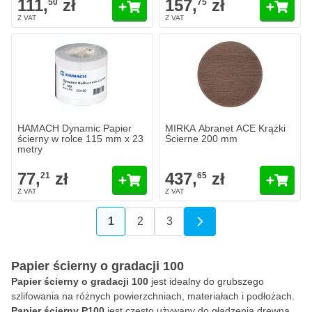
111,
zł
157,
zł
50
75
HAMACH Dynamic Papier ścierny w rolce 115 mm x 23 metry
MIRKA Abranet ACE Krążki Ście
77,
zł
437,
zł
21
65
W magazynie
W magazynie
Ilość
Ilość
Granulacja
Granulacja
Dodaj do koszyka
Dodaj do 
HAMACH Dynamic Papier
MIRKA Abranet ACE Krążki
ścierny w rolce 115 mm x 23
Ścierne 200 mm
metry
77,
zł
437,
zł
21
65
1
2
3
Aktualnie czytasz stronę
Strona
Strona
Papier ścierny o gradacji 100
Papier ścierny o gradacji 100
jest idealny do grubszego
szlifowania na różnych powierzchniach, materiałach i podłożach.
Papier ścierny P100
jest często używany do gładzenia drewna,