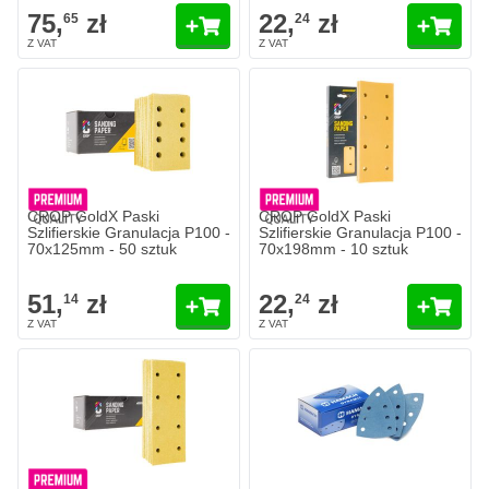
75,
zł
22,
zł
65
24
CROP GoldX Paski
CROP GoldX Paski
Szlifierskie Granulacja P100 -
Szlifierskie Granulacja P100 -
70x125mm - 50 sztuk
70x198mm - 10 sztuk
51,
zł
22,
zł
14
24
HAMACH Tackup Delta Papier Śc
75,
zł
05
W magazynie
Ilość
Granulacja
Dodaj do 