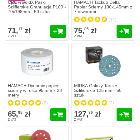
CROP GoldX Paski
HAMACH Tackup Delta
Szlifierskie Granulacja P100 -
Papier Ścierny 100x145mm z
70x198mm - 50 sztuk
7 otworami
(14)
71,
zł
75,
zł
17
05
HAMACH Dynamic papier ścierny w rolce 95 mm x 23 metry
MIRKA Galaxy Tarcze Szlifierski
65,
zł
127,
zł
95
86
W magazynie
W magazynie
Ilość
Ilość
Granulacja
Granulacja
Dodaj do koszyka
Dodaj do 
HAMACH Dynamic papier
MIRKA Galaxy Tarcze
ścierny w rolce 95 mm x 23
Szlifierskie 125 mm - 50
metry
sztuk
(2)
(2)
65,
zł
127,
zł
95
86
FINIXA Tarcze Szlifierskie 125 mm z 8 otworami
FINIXA Paski Ścierne 70x420mm 
143,
zł
168,
zł
32
08
W magazynie
W magazynie