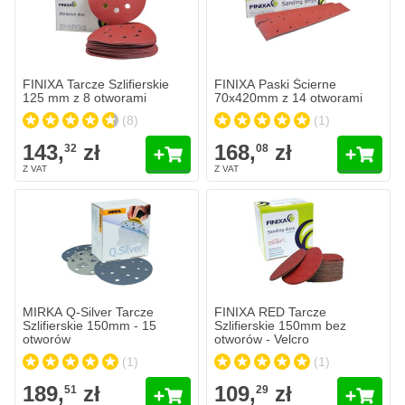
Ilość
Ilość
Granulacja
Granulacja
Dodaj do koszyka
Dodaj do 
FINIXA Tarcze Szlifierskie
FINIXA Paski Ścierne
125 mm z 8 otworami
70x420mm z 14 otworami
(8)
(1)
143,
zł
168,
zł
32
08
MIRKA Q-Silver Tarcze Szlifierskie 150mm - 15 otworów
FINIXA RED Tarcze Szlifierskie 
189,
zł
109,
zł
51
29
W magazynie
W magazynie
Ilość
Ilość
Granulacja
Granulacja
Dodaj do koszyka
Dodaj do 
MIRKA Q-Silver Tarcze
FINIXA RED Tarcze
Szlifierskie 150mm - 15
Szlifierskie 150mm bez
otworów
otworów - Velcro
(1)
(1)
189,
zł
109,
zł
51
29