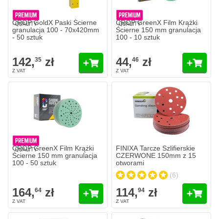
CROP GoldX Paski Ścierne
CROP GreenX Film Krążki
granulacja 100 - 70x420mm
Ścierne 150 mm granulacja
- 50 sztuk
100 - 10 sztuk
142,
zł
44,
zł
35
46
FINIXA Tarcze Szlifierskie CZ
114,
zł
94
W magazynie
Ilość
Granulacja
Dodaj do 
CROP GreenX Film Krążki
FINIXA Tarcze Szlifierskie
Ścierne 150 mm granulacja
CZERWONE 150mm z 15
100 - 50 sztuk
otworami
(6)
164,
zł
114,
zł
64
94
MIRKA Gold Tarcze Szlifierskie 125 mm - 17 otworów