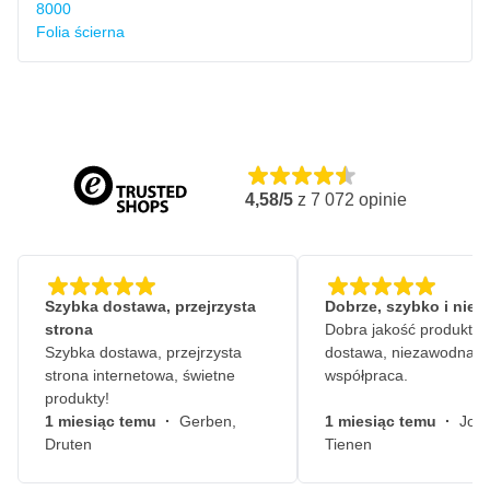
8000
Folia ścierna
4,58/5
z
7 072
opinie
Szybka dostawa, przejrzysta
Dobrze, szybko i nie
strona
Dobra jakość produktów
Szybka dostawa, przejrzysta
dostawa, niezawodna
strona internetowa, świetne
współpraca.
produkty!
1 miesiąc temu
·
Gerben,
1 miesiąc temu
·
John
Druten
Tienen