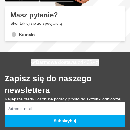
Masz pytanie?
Skontaktuj się ze specjalistą
Kontakt
Darmowa dostawa
100 dni
wysyłka dzisiaj
od 435,- zł
Zapisz się do naszego
newslettera
Najlepsze oferty i osobiste porady prosto do skrzynki odbiorczej.
Adres e-mail
Subskrybuj