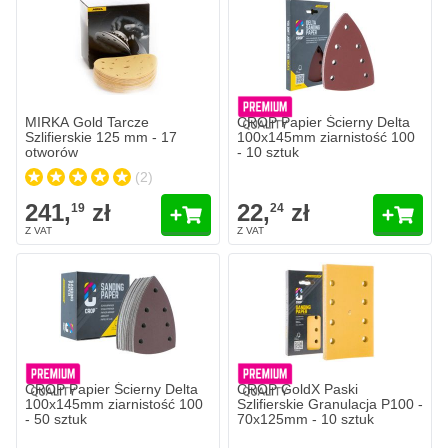
241,
zł
19
W magazynie
Ilość
Granulacja
Dodaj do koszyka
MIRKA Gold Tarcze
CROP Papier Ścierny Delta
Szlifierskie 125 mm - 17
100x145mm ziarnistość 100
otworów
- 10 sztuk
(2)
241,
zł
22,
zł
19
24
CROP Papier Ścierny Delta
CROP GoldX Paski
100x145mm ziarnistość 100
Szlifierskie Granulacja P100 -
- 50 sztuk
70x125mm - 10 sztuk