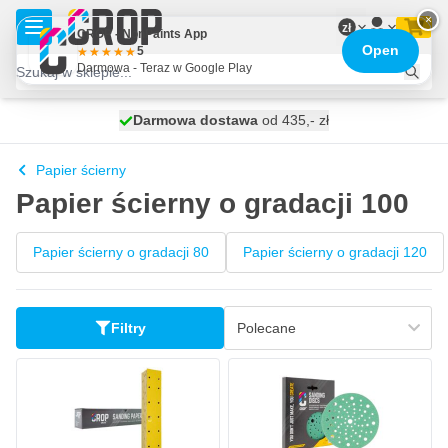
Przejdź do treści
×
zł
CROP - NonPaints App
Open
5
Darmowa - Teraz w Google Play
Darmowa dostawa
100 dni
wysyłka dzisiaj
od 435,- zł
Papier ścierny
Papier ścierny o gradacji 100
Papier ścierny o gradacji 80
Papier ścierny o gradacji 120
Filtry