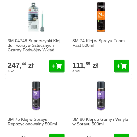
3M 04748 Superszybki Klej
3M 74 Klej w Sprayu Foam
do Tworzyw Sztucznych
Fast 500ml
Czarny Podwójny Wkład
247,
zł
111,
zł
44
55
3M 75 Klej w Sprayu
3M 80 Klej do Gumy i Winylu
Repozycjonowalny 500ml
w Sprayu 500ml