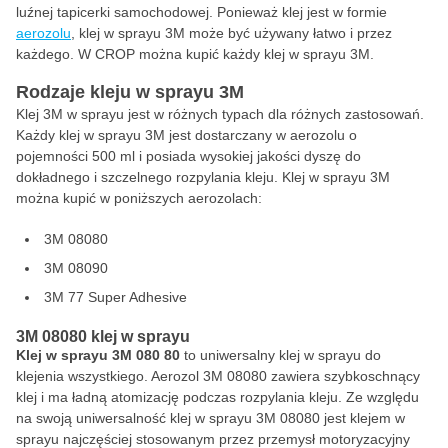
luźnej tapicerki samochodowej. Ponieważ klej jest w formie
aerozolu
, klej w sprayu 3M może być używany łatwo i przez
każdego. W CROP można kupić każdy klej w sprayu 3M.
Rodzaje kleju w sprayu 3M
Klej 3M w sprayu jest w różnych typach dla różnych zastosowań.
Każdy klej w sprayu 3M jest dostarczany w aerozolu o
pojemności 500 ml i posiada wysokiej jakości dyszę do
dokładnego i szczelnego rozpylania kleju. Klej w sprayu 3M
można kupić w poniższych aerozolach:
3M 08080
3M 08090
3M 77 Super Adhesive
3M 08080 klej w sprayu
Klej w sprayu
3M 080
80
to uniwersalny klej w sprayu do
klejenia wszystkiego. Aerozol 3M 08080 zawiera szybkoschnący
klej i ma ładną atomizację podczas rozpylania kleju. Ze względu
na swoją uniwersalność klej w sprayu 3M 08080 jest klejem w
sprayu najczęściej stosowanym przez przemysł motoryzacyjny