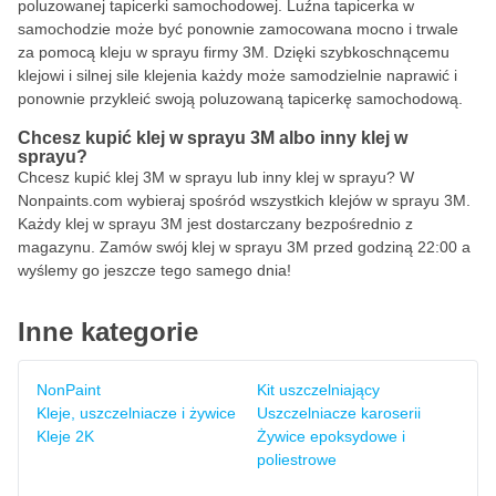
poluzowanej tapicerki samochodowej. Luźna tapicerka w
samochodzie może być ponownie zamocowana mocno i trwale
za pomocą kleju w sprayu firmy 3M. Dzięki szybkoschnącemu
klejowi i silnej sile klejenia każdy może samodzielnie naprawić i
ponownie przykleić swoją poluzowaną tapicerkę samochodową.
Chcesz kupić klej w sprayu 3M albo inny klej w
sprayu?
Chcesz kupić klej 3M w sprayu lub inny klej w sprayu? W
Nonpaints.com wybieraj spośród wszystkich klejów w sprayu 3M.
Każdy klej w sprayu 3M jest dostarczany bezpośrednio z
magazynu. Zamów swój klej w sprayu 3M przed godziną 22:00 a
wyślemy go jeszcze tego samego dnia!
Inne kategorie
NonPaint
Kit uszczelniający
Kleje, uszczelniacze i żywice
Uszczelniacze karoserii
Kleje 2K
Żywice epoksydowe i
poliestrowe