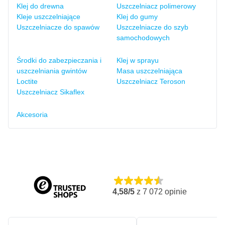
Klej do drewna
Uszczelniacz polimerowy
Kleje uszczelniające
Klej do gumy
Uszczelniacze do spawów
Uszczelniacze do szyb
samochodowych
Środki do zabezpieczania i
Klej w sprayu
uszczelniania gwintów
Masa uszczelniająca
Loctite
Uszczelniacz Teroson
Uszczelniacz Sikaflex
Akcesoria
4,58/5
z
7 072
opinie