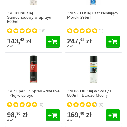
3M 08080 Klej
3M 5200 Klej Uszczelniający
Samochodowy w Sprayu
Morski 295ml
500ml
(18)
(1)
143,
zł
247,
zł
42
01
3M Super 77 Spray Adhesive
3M 08090 Klej w Sprayu
- Klej w sprayu
500ml - Bardzo Mocny
(6)
(8)
98,
zł
169,
zł
90
86