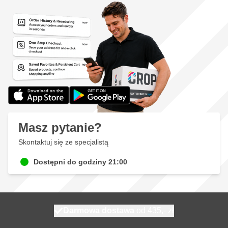
Masz pytanie?
Skontaktuj się ze specjalistą
Dostępni do godziny 21:00
Darmowa dostawa
100 dni
wysyłka dzisiaj
od 435,- zł