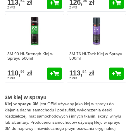
113,
zł
126,
zł
54
04
3M 90 Hi-Strength Klej w
3M 76 Hi-Tack Klej w Sprayu
Sprayu 500ml
500ml
110,
zł
113,
zł
96
54
3M klej w sprayu
Klej w sprayu 3M
jest OEM używany jako klej w sprayu do
klejenia dachu samochodu i podsufitki, wykończenia deski
rozdzielczej, mat samochodowych i innych tkanin, skóry, winylu
lub alcantary. Producenci samochodów używają kleju w sprayu
3M do naprawy i niewidocznego przymocowania oryginalnej