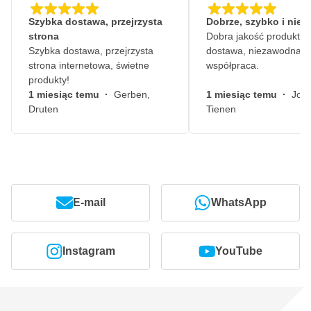
Szybka dostawa, przejrzysta
Dobrze, szybko i nie
strona
Dobra jakość produktów
Szybka dostawa, przejrzysta
dostawa, niezawodna
strona internetowa, świetne
współpraca.
produkty!
1 miesiąc temu
·
Gerben,
1 miesiąc temu
·
John
Druten
Tienen
E-mail
WhatsApp
Instagram
YouTube