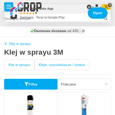
Przejdź do treści
×
zł
CROP - NonPaints App
Open
5
Darmowa - Teraz w Google Play
Darmowa dostawa
100 dni
wysyłka dzisiaj
od 435,- zł
Klej w sprayu
Klej w sprayu 3M
Klej w sprayu
Kleje, uszczelniacze i żywice
Filtry