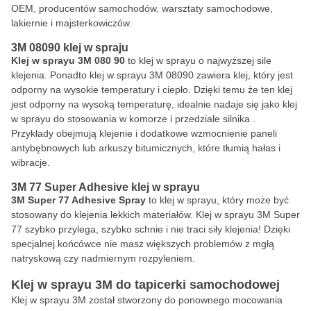
OEM, producentów samochodów, warsztaty samochodowe,
lakiernie i majsterkowiczów.
3M 08090 klej w spraju
Klej w sprayu
3M 080
90
to klej w sprayu o najwyższej sile
klejenia. Ponadto klej w sprayu 3M 08090 zawiera klej, który jest
odporny na wysokie temperatury i ciepło. Dzięki temu że ten klej
jest odporny na wysoką temperaturę, idealnie nadaje się jako klej
w sprayu do stosowania w komorze i przedziale silnika .
Przykłady obejmują klejenie i dodatkowe wzmocnienie paneli
antybębnowych lub arkuszy bitumicznych, które tłumią hałas i
wibracje.
3M 77 Super Adhesive klej w sprayu
3M Super 77 Adhesive Spray
to klej w sprayu, który może być
stosowany do klejenia lekkich materiałów. Klej w sprayu 3M Super
77 szybko przylega, szybko schnie i nie traci siły klejenia! Dzięki
specjalnej końcówce nie masz większych problemów z mgłą
natryskową czy nadmiernym rozpyleniem.
Klej w sprayu 3M do tapicerki samochodowej
Klej w sprayu 3M został stworzony do ponownego mocowania